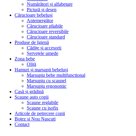
Numărători și alfabetare
Pictură și desen
Cărucioare bebeluși
Antemergător
Cărucioare pliabile
Cărucioare reversibile
Cărucioare standard
Produse de Igienă
Cădițe și accesorii
Șervețele umede
Zona bebe
Oliță
Hamuri și marsupii bebeluși
Marsupiu bebe multifunctional
Marsupiu cu scaunel
Marsupiu ergonomic
Casă și grădină
Scaune auto copii
Scaune reglabile
Scaune cu isofix
Articole de petrecere copii
Botez si Nou Nascuti
Contact