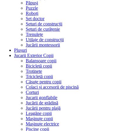
Păpuși
Puzzle
Roboți
Set doctor
Seturi de construcții
Seturi de curățenie
Trenulețe
Utilaje de construcții
Jucării montessorii
Plușuri
Jucarii Exterior Copii
Balansoare copii
Bicicletă copii
Trotinete
Tricicletă copii
Căsuțe pentru copii
Colaci și accesorii de piscină
Corturi
Jucarii gonflabile
Jucării de grădină
Jucării pentru plajă
Leagăne copii
Mașinuțe copii
Mașinuțe electrice
Piscine copii