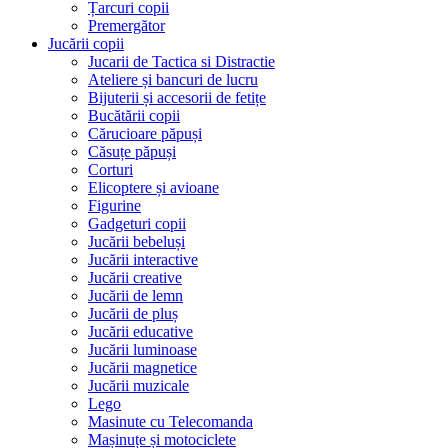
Țarcuri copii
Premergător
Jucării copii
Jucarii de Tactica si Distractie
Ateliere și bancuri de lucru
Bijuterii și accesorii de fetițe
Bucătării copii
Cărucioare păpuși
Căsuțe păpuși
Corturi
Elicoptere și avioane
Figurine
Gadgeturi copii
Jucării bebeluși
Jucării interactive
Jucării creative
Jucării de lemn
Jucării de pluș
Jucării educative
Jucării luminoase
Jucării magnetice
Jucării muzicale
Lego
Masinute cu Telecomanda
Mașinuțe și motociclete