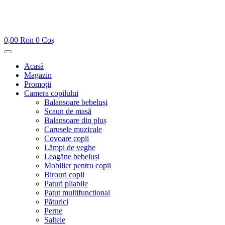
0,00
Ron
0
Coș
Acasă
Magazin
Promoții
Camera copilului
Balansoare bebeluși
Scaun de masă
Balansoare din pluș
Carusele muzicale
Covoare copii
Lămpi de veghe
Leagăne bebeluși
Mobilier pentru copii
Birouri copii
Paturi pliabile
Patut multifunctional
Păturici
Perne
Saltele