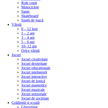
Role copii
Motociclete
Sanie
Skateboard
Spații de joacă
Vârstă
0 – 12 luni
1 – 2 ani
3 – 4 ani
5 – 6 ani
10- 12 ani
Orice vârstă
Jocuri
Jocuri creativitate
Jocuri dexteritate
Jocuri educaționale
Jocuri inteligență
Jocuri interactive
Jocuri de logică
Jocuri magnetice
Jocuri muzicale
Jocuri senzoriale
Jocuri de societate
Grădiniță și școală
Ghiozdane