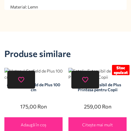
Material: Lemn
Produse similare
Stoc
epuizat
Motanul Garfield de Plus 100
Fotoliu Extensibil de Plus
cm
Printesa pentru Copii
175,00
Ron
259,00
Ron
Adaugă în coș
Citește mai mult