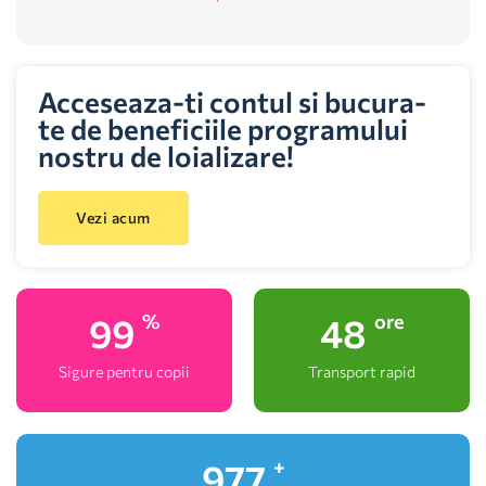
Acceseaza-ti contul si bucura-
te de beneficiile programului
nostru de loializare!
Vezi acum
100
48
%
ore
Sigure pentru copii
Transport rapid
1,000
+