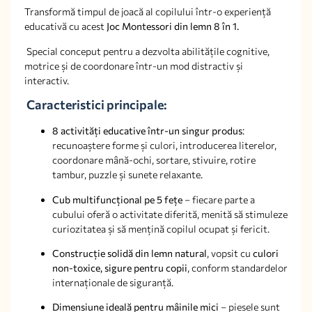
Transformă timpul de joacă al copilului într-o experiență
educativă cu acest
Joc Montessori din lemn 8 în 1.
Special conceput pentru a dezvolta abilitățile cognitive,
motrice și de coordonare într-un mod distractiv și
interactiv.
Caracteristici principale:
8 activități educative într-un singur produs
:
recunoaștere forme și culori, introducerea literelor,
coordonare mână-ochi, sortare, stivuire, rotire
tambur, puzzle și sunete relaxante.
Cub multifuncțional pe 5 fețe
– fiecare parte a
cubului oferă o activitate diferită, menită să stimuleze
curiozitatea și să mențină copilul ocupat și fericit.
Construcție solidă din lemn natural
, vopsit cu
culori
non-toxice, sigure pentru copii
, conform standardelor
internaționale de siguranță.
Dimensiune ideală pentru mâinile mici
– piesele sunt