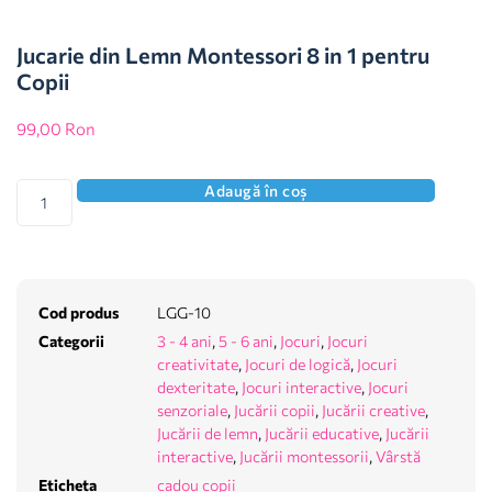
Jucarie din Lemn Montessori 8 in 1 pentru
Copii
99,00
Ron
Adaugă în coș
Cod produs
LGG-10
Categorii
3 - 4 ani
,
5 - 6 ani
,
Jocuri
,
Jocuri
creativitate
,
Jocuri de logică
,
Jocuri
dexteritate
,
Jocuri interactive
,
Jocuri
senzoriale
,
Jucării copii
,
Jucării creative
,
Jucării de lemn
,
Jucării educative
,
Jucării
interactive
,
Jucării montessorii
,
Vârstă
Eticheta
cadou copii