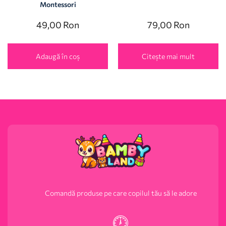
Montessori
49,00
Ron
79,00
Ron
Adaugă în coș
Citește mai mult
Comandă produse pe care copilul tău să le adore