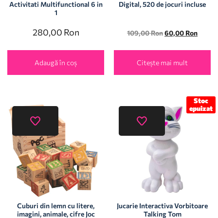
Activitati Multifunctional 6 in
Digital, 520 de jocuri incluse
1
280,00
Ron
109,00
Ron
60,00
Ron
Adaugă în coș
Citește mai mult
Stoc
epuizat
Cuburi din lemn cu litere,
Jucarie Interactiva Vorbitoare
imagini, animale, cifre Joc
Talking Tom