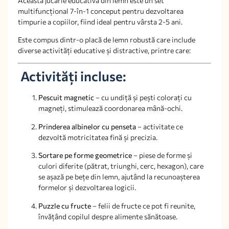
Această jucărie educativă din lemn este un set
multifuncțional 7-în-1 conceput pentru dezvoltarea
timpurie a copiilor, fiind ideal pentru vârsta 2-5 ani.
Este compus dintr-o placă de lemn robustă care include
diverse activități educative și distractive, printre care:
Activități incluse:
Pescuit magnetic
– cu undiță și pești colorați cu
magneți, stimulează coordonarea mână-ochi.
Prinderea albinelor cu penseta
– activitate ce
dezvoltă motricitatea fină și precizia.
Sortare pe forme geometrice
– piese de forme și
culori diferite (pătrat, triunghi, cerc, hexagon), care
se așază pe bețe din lemn, ajutând la recunoașterea
formelor și dezvoltarea logicii.
Puzzle cu fructe
– felii de fructe ce pot fi reunite,
învățând copilul despre alimente sănătoase.