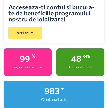
Acceseaza-ti contul si bucura-
te de beneficiile programului
nostru de loializare!
Vezi acum
100
48
%
ore
Sigure pentru copii
Transport rapid
1,000
+
Părinți mulțumiți