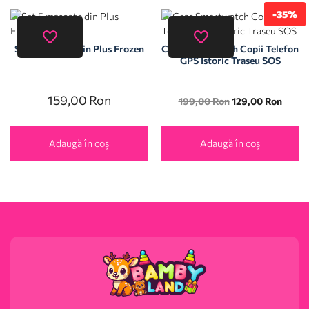
-35%
Set 5 mascote din Plus Frozen
Ceas Smartwatch Copii Telefon
GPS Istoric Traseu SOS
159,00
Ron
199,00
Ron
129,00
Ron
Adaugă în coș
Adaugă în coș