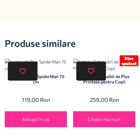
Produse similare
Stoc
epuizat
Jucarie de Plus SpiderMan 75
Fotoliu Extensibil de Plus
cm
Printesa pentru Copii
119,00
Ron
259,00
Ron
Adaugă în coș
Citește mai mult