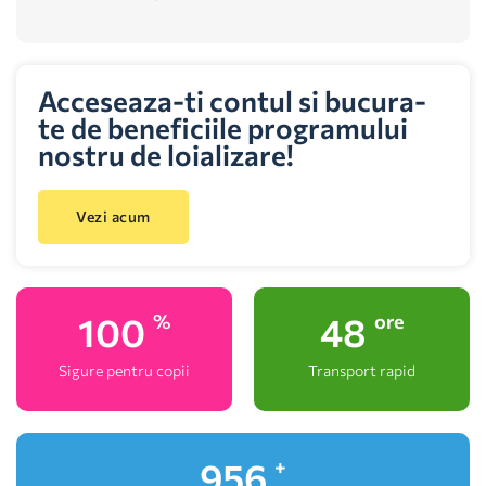
Acceseaza-ti contul si bucura-
te de beneficiile programului
nostru de loializare!
Vezi acum
100
48
%
ore
Sigure pentru copii
Transport rapid
1,000
+