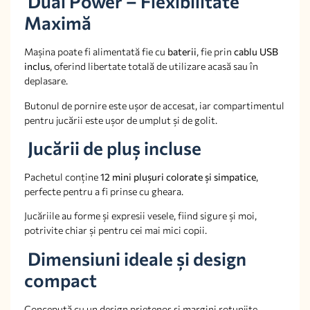
Dual Power – Flexibilitate
Maximă
Mașina poate fi alimentată fie cu
baterii
, fie prin
cablu USB
inclus
, oferind libertate totală de utilizare acasă sau în
deplasare.
Butonul de pornire este ușor de accesat, iar compartimentul
pentru jucării este ușor de umplut și de golit.
Jucării de pluș incluse
Pachetul conține
12 mini plușuri colorate și simpatice
,
perfecte pentru a fi prinse cu gheara.
Jucăriile au forme și expresii vesele, fiind sigure și moi,
potrivite chiar și pentru cei mai mici copii.
Dimensiuni ideale și design
compact
Concepută cu un design prietenos și margini rotunjite,