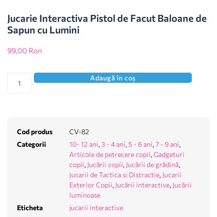
Jucarie Interactiva Pistol de Facut Baloane de
Sapun cu Lumini
99,00
Ron
Adaugă în coș
Cod produs
CV-82
Categorii
10- 12 ani
,
3 - 4 ani
,
5 - 6 ani
,
7 - 9 ani
,
Articole de petrecere copii
,
Gadgeturi
copii
,
Jucării copii
,
Jucării de grădină
,
Jucarii de Tactica si Distractie
,
Jucarii
Exterior Copii
,
Jucării interactive
,
Jucării
luminoase
Eticheta
jucarii interactive