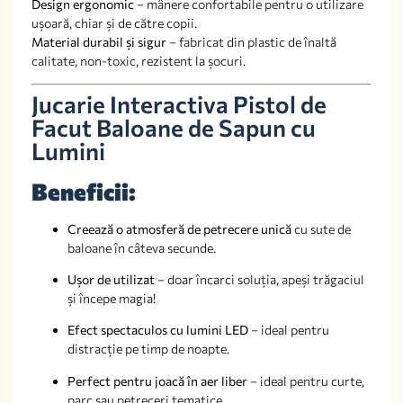
Design ergonomic
– mânere confortabile pentru o utilizare
ușoară, chiar și de către copii.
Material durabil și sigur
– fabricat din plastic de înaltă
calitate, non-toxic, rezistent la șocuri.
Jucarie Interactiva Pistol de
Facut Baloane de Sapun cu
Lumini
Beneficii:
Creează o atmosferă de petrecere unică
cu sute de
baloane în câteva secunde.
Ușor de utilizat
– doar încarci soluția, apeși trăgaciul
și începe magia!
Efect spectaculos cu lumini LED
– ideal pentru
distracție pe timp de noapte.
Perfect pentru joacă în aer liber
– ideal pentru curte,
parc sau petreceri tematice.