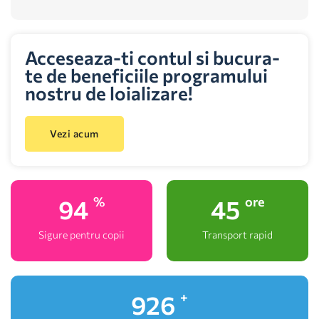
Acceseaza-ti contul si bucura-
te de beneficiile programului
nostru de loializare!
Vezi acum
100
48
%
ore
Sigure pentru copii
Transport rapid
1,000
+