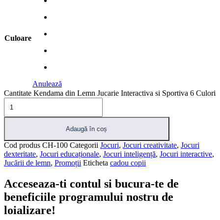
Culoare
Anulează
Cantitate Kendama din Lemn Jucarie Interactiva si Sportiva 6 Culori
Adaugă în coș
Cod produs
CH-100
Categorii
Jocuri
,
Jocuri creativitate
,
Jocuri
dexteritate
,
Jocuri educaționale
,
Jocuri inteligență
,
Jocuri interactive
,
Jucării de lemn
,
Promoții
Eticheta
cadou copii
Acceseaza-ti contul si bucura-te de
beneficiile programului nostru de
loializare!