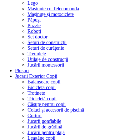
Lego
Masinute cu Telecomanda
Mașinuțe și motociclete
Păpuși
Puzzle
Roboți
Set doctor
Seturi de construcții
Seturi de curățenie
Trenulețe
Utilaje de construcții
Jucării montessorii
Plușuri
Jucarii Exterior Copii
Balansoare copii
Bicicletă copii
Trotinete
Tricicletă copii
Căsuțe pentru copii
Colaci și accesorii de piscină
Corturi
Jucarii gonflabile
Jucării de grădină
Jucării pentru plajă
Leagăne copii