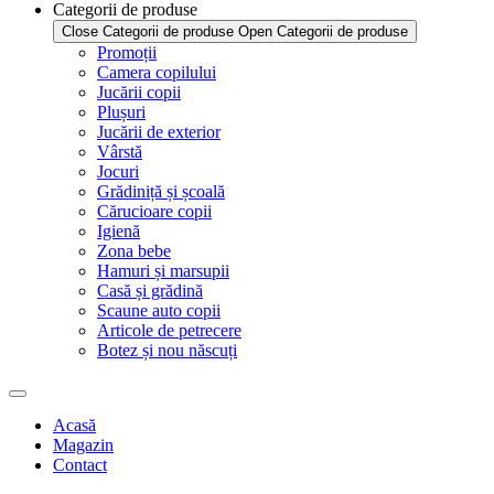
Categorii de produse
Close Categorii de produse
Open Categorii de produse
Promoții
Camera copilului
Jucării copii
Plușuri
Jucării de exterior
Vârstă
Jocuri
Grădiniță și școală
Cărucioare copii
Igienă
Zona bebe
Hamuri și marsupii
Casă și grădină
Scaune auto copii
Articole de petrecere
Botez și nou născuți
Acasă
Magazin
Contact