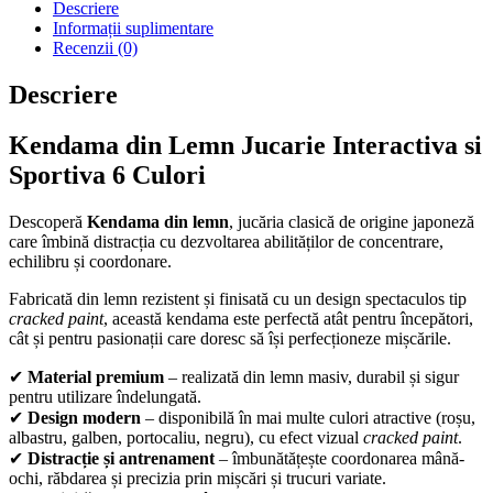
Descriere
Informații suplimentare
Recenzii (0)
Descriere
Kendama din Lemn Jucarie Interactiva si
Sportiva 6 Culori
Descoperă
Kendama din lemn
, jucăria clasică de origine japoneză
care îmbină distracția cu dezvoltarea abilităților de concentrare,
echilibru și coordonare.
Fabricată din lemn rezistent și finisată cu un design spectaculos tip
cracked paint
, această kendama este perfectă atât pentru începători,
cât și pentru pasionații care doresc să își perfecționeze mișcările.
✔
Material premium
– realizată din lemn masiv, durabil și sigur
pentru utilizare îndelungată.
✔
Design modern
– disponibilă în mai multe culori atractive (roșu,
albastru, galben, portocaliu, negru), cu efect vizual
cracked paint
.
✔
Distracție și antrenament
– îmbunătățește coordonarea mână-
ochi, răbdarea și precizia prin mișcări și trucuri variate.