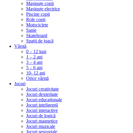
Mașinuțe copii
Mașinuțe electrice
Piscine copii
Role copii
Motociclete
Sanie
Skateboard
Spații de joacă
Vârstă
0 – 12 luni
1 – 2 ani
3 – 4 ani
5 – 6 ani
10- 12 ani
Orice vârstă
Jocuri
Jocuri creativitate
Jocuri dexteritate
Jocuri educaționale
Jocuri inteligență
Jocuri interactive
Jocuri de logică
Jocuri magnetice
Jocuri muzicale
Jocuri senzoriale