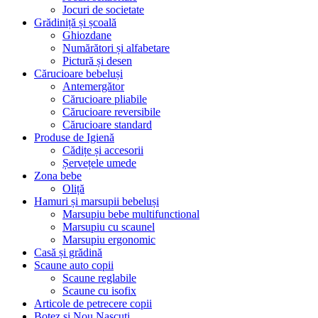
Jocuri de societate
Grădiniță și școală
Ghiozdane
Numărători și alfabetare
Pictură și desen
Cărucioare bebeluși
Antemergător
Cărucioare pliabile
Cărucioare reversibile
Cărucioare standard
Produse de Igienă
Cădițe și accesorii
Șervețele umede
Zona bebe
Oliță
Hamuri și marsupii bebeluși
Marsupiu bebe multifunctional
Marsupiu cu scaunel
Marsupiu ergonomic
Casă și grădină
Scaune auto copii
Scaune reglabile
Scaune cu isofix
Articole de petrecere copii
Botez si Nou Nascuti