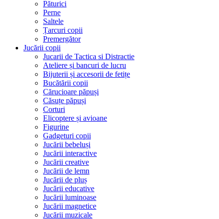
Păturici
Perne
Saltele
Țarcuri copii
Premergător
Jucării copii
Jucarii de Tactica si Distractie
Ateliere și bancuri de lucru
Bijuterii și accesorii de fetițe
Bucătării copii
Cărucioare păpuși
Căsuțe păpuși
Corturi
Elicoptere și avioane
Figurine
Gadgeturi copii
Jucării bebeluși
Jucării interactive
Jucării creative
Jucării de lemn
Jucării de pluș
Jucării educative
Jucării luminoase
Jucării magnetice
Jucării muzicale