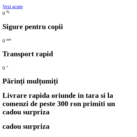
Vezi acum
%
0
Sigure pentru copii
ore
0
Transport rapid
+
0
Părinți mulțumiți
Livrare rapida oriunde in tara si la
comenzi de peste 300 ron primiti un
cadou surpriza
cadou surpriza