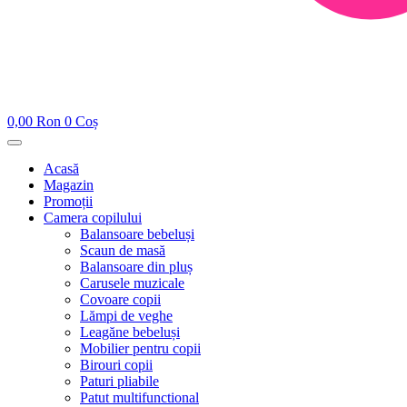
0,00
Ron
0
Coș
Acasă
Magazin
Promoții
Camera copilului
Balansoare bebeluși
Scaun de masă
Balansoare din pluș
Carusele muzicale
Covoare copii
Lămpi de veghe
Leagăne bebeluși
Mobilier pentru copii
Birouri copii
Paturi pliabile
Patut multifunctional