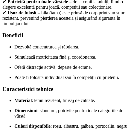
✔
Potrivită pentru toate vârstele
– de la copii la adulți, fiind o
alegere excelentă pentru joacă, competiții sau colecționare.
✔
Ușor de folosit
– bila (tama) este prinsă de corp printr-un șnur
rezistent, prevenind pierderea acesteia și asigurând siguranța în
timpul jocului.
Beneficii
Dezvoltă concentrarea și răbdarea.
Stimulează motricitatea fină și coordonarea.
Oferă distracție activă, departe de ecrane.
Poate fi folosită individual sau în competiții cu prietenii.
Caracteristici tehnice
Material
: lemn rezistent, finisaj de calitate.
Dimensiuni
: standard, potrivite pentru toate categoriile de
vârstă.
Culori disponibile
: roșu, albastru, galben, portocaliu, negru.