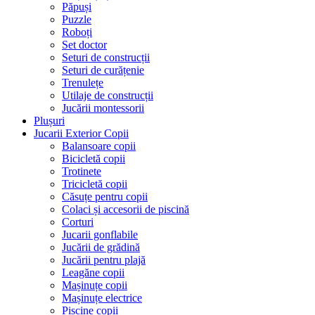
Păpuși
Puzzle
Roboți
Set doctor
Seturi de construcții
Seturi de curățenie
Trenulețe
Utilaje de construcții
Jucării montessorii
Plușuri
Jucarii Exterior Copii
Balansoare copii
Bicicletă copii
Trotinete
Tricicletă copii
Căsuțe pentru copii
Colaci și accesorii de piscină
Corturi
Jucarii gonflabile
Jucării de grădină
Jucării pentru plajă
Leagăne copii
Mașinuțe copii
Mașinuțe electrice
Piscine copii