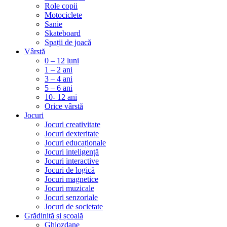
Role copii
Motociclete
Sanie
Skateboard
Spații de joacă
Vârstă
0 – 12 luni
1 – 2 ani
3 – 4 ani
5 – 6 ani
10- 12 ani
Orice vârstă
Jocuri
Jocuri creativitate
Jocuri dexteritate
Jocuri educaționale
Jocuri inteligență
Jocuri interactive
Jocuri de logică
Jocuri magnetice
Jocuri muzicale
Jocuri senzoriale
Jocuri de societate
Grădiniță și școală
Ghiozdane