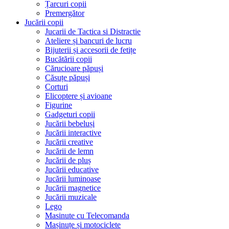
Țarcuri copii
Premergător
Jucării copii
Jucarii de Tactica si Distractie
Ateliere și bancuri de lucru
Bijuterii și accesorii de fetițe
Bucătării copii
Cărucioare păpuși
Căsuțe păpuși
Corturi
Elicoptere și avioane
Figurine
Gadgeturi copii
Jucării bebeluși
Jucării interactive
Jucării creative
Jucării de lemn
Jucării de pluș
Jucării educative
Jucării luminoase
Jucării magnetice
Jucării muzicale
Lego
Masinute cu Telecomanda
Mașinuțe și motociclete