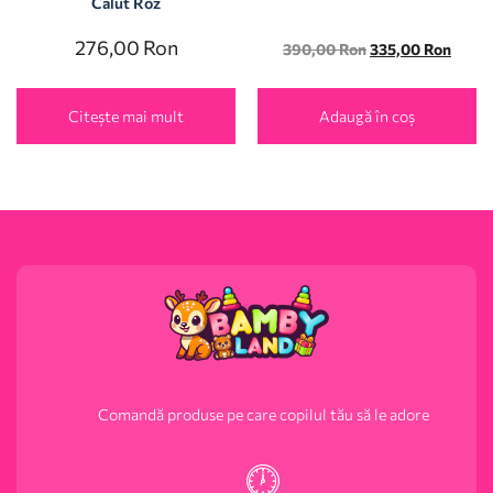
Calut Roz
276,00
Ron
390,00
Ron
335,00
Ron
Citește mai mult
Adaugă în coș
Comandă produse pe care copilul tău să le adore