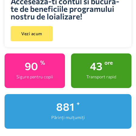
Acceseaza-ti contul si bucura-
te de beneficiile programului
nostru de loializare!
Vezi acum
100
48
%
ore
Sigure pentru copii
Transport rapid
991
+
Părinți mulțumiți