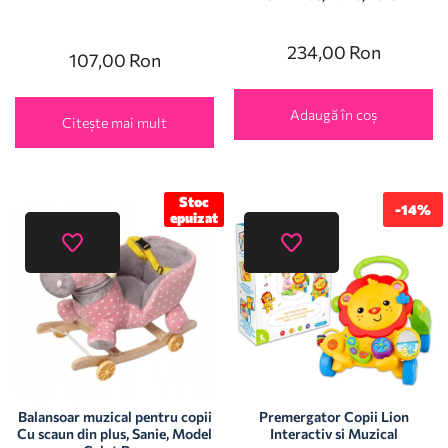
234,00
Ron
107,00
Ron
Adaugă în coș
Citește mai mult
Stoc
-14%
epuizat
Balansoar muzical pentru copii
Premergator Copii Lion
Cu scaun din plus, Sanie, Model
Interactiv si Muzical