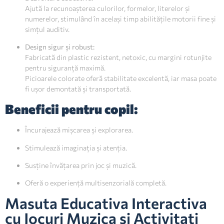
Ajută la recunoașterea culorilor, formelor, literelor și
numerelor, stimulând în același timp abilitățile motorii fine și
simțul auditiv.
Design sigur și robust:
Fabricată din plastic rezistent, netoxic, cu margini rotunjite
pentru siguranță maximă.
Picioarele colorate oferă stabilitate excelentă, iar masa poate
fi ușor demontată și transportată.
Beneficii pentru copil:
Încurajează mișcarea și explorarea.
Stimulează imaginația și atenția.
Susține învățarea prin joc și muzică.
Oferă o experiență multisenzorială completă.
Masuta Educativa Interactiva
cu Jocuri Muzica si Activitati