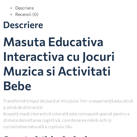
Descriere
Recenzii (0)
Descriere
Masuta Educativa
Interactiva cu Jocuri
Muzica si Activitati
Bebe
Transformă timpul de joacă al micuțului într-o experiență educativă
și plină de distracție!
Această masă interactivă colorată este concepută special pentru a
stimula dezvoltarea cognitivă, coordonarea mână-ochi și
curiozitatea naturală a copilului tău.