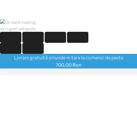
va rugam asteptati
Livrare gratuită oriunde in tara la comenzi de peste
700,00
Ron
0%