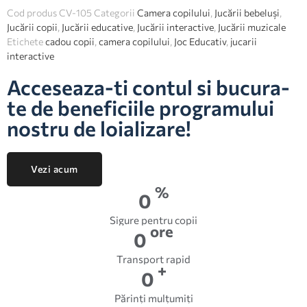
Cod produs
CV-105
Categorii
Camera copilului
,
Jucării bebeluși
,
Jucării copii
,
Jucării educative
,
Jucării interactive
,
Jucării muzicale
Etichete
cadou copii
,
camera copilului
,
Joc Educativ
,
jucarii
interactive
Acceseaza-ti contul si bucura-
te de beneficiile programului
nostru de loializare!
Vezi acum
%
0
Sigure pentru copii
ore
0
Transport rapid
+
0
Părinți mulțumiți