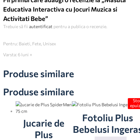
Educativa Interactiva cu Jocuri Muzica si
Activitati Bebe”
Trebuie să fii
autentificat
pentru a publica o recenzie.
Pentru: Baieti, Fete, Unisex
Varsta: 6 luni +
Produse similare
Produse similare
Sto
epui
Fotoliu Plus
Jucarie de
Bebelusi Ingera
Plus