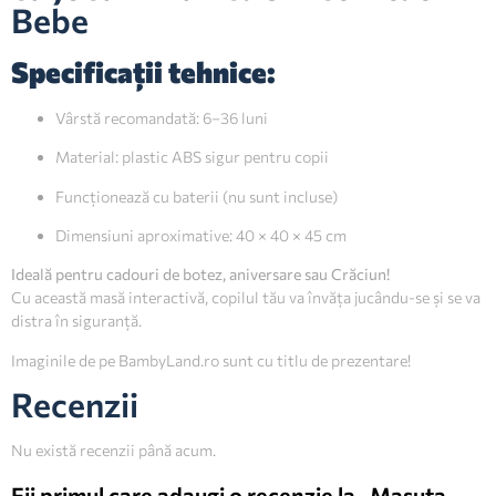
Bebe
Specificații tehnice:
Vârstă recomandată: 6–36 luni
Material: plastic ABS sigur pentru copii
Funcționează cu baterii (nu sunt incluse)
Dimensiuni aproximative: 40 × 40 × 45 cm
Ideală pentru cadouri de botez, aniversare sau Crăciun!
Cu această masă interactivă, copilul tău va învăța jucându-se și se va
distra în siguranță.
Imaginile de pe BambyLand.ro sunt cu titlu de prezentare!
Recenzii
Nu există recenzii până acum.
Fii primul care adaugi o recenzie la „Masuta