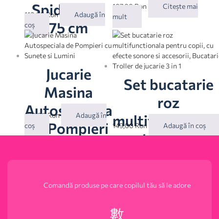
SpiderMan
107,00
Ron
Citește mai
119,00
Ron
Adaugă în
mult
75 cm
coș
Jucarie
Set bucatarie
Masina
roz
Autospeciala
109,00
Ron
Adaugă în
multifunctional
de Pompieri
coș
149,00
Ron
Adaugă în coș
pentru copii, c
cu Sunete si
efecte sonore s
Lumini
accesorii,
Comandă produse pe care copilul tău să le adore
Bucatarie
Troller de jucari