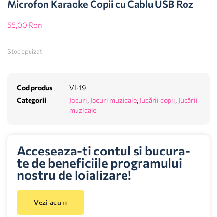
Microfon Karaoke Copii cu Cablu USB Roz
55,00
Ron
Stoc epuizat
Cod produs
VI-19
Categorii
Jocuri
,
Jocuri muzicale
,
Jucării copii
,
Jucării
muzicale
Acceseaza-ti contul si bucura-
te de beneficiile programului
nostru de loializare!
Vezi acum