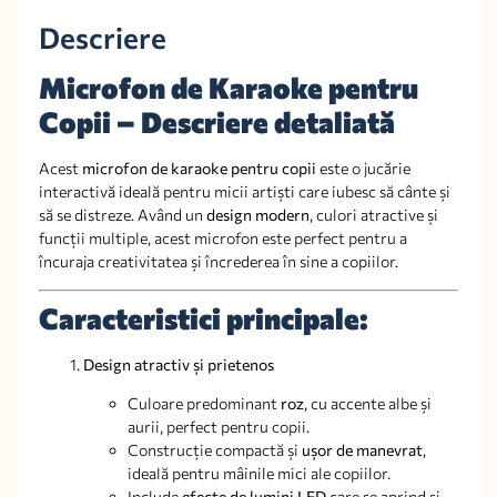
Descriere
Microfon de Karaoke pentru
Copii – Descriere detaliată
Acest
microfon de karaoke pentru copii
este o jucărie
interactivă ideală pentru micii artiști care iubesc să cânte și
să se distreze. Având un
design modern
, culori atractive și
funcții multiple, acest microfon este perfect pentru a
încuraja creativitatea și încrederea în sine a copiilor.
Caracteristici principale:
Design atractiv și prietenos
Culoare predominant
roz
, cu accente albe și
aurii, perfect pentru copii.
Construcție compactă și
ușor de manevrat
,
ideală pentru mâinile mici ale copiilor.
Include
efecte de lumini LED
care se aprind și