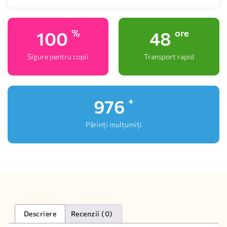
100
48
%
ore
Sigure pentru copii
Transport rapid
1,000
+
Părinți mulțumiți
Descriere
Recenzii (0)