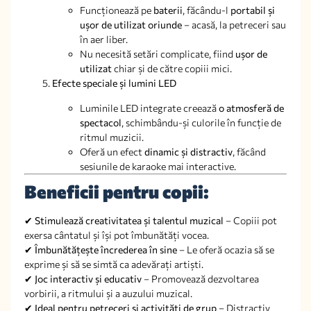
Funcționează pe
baterii
, făcându-l
portabil și
ușor de utilizat oriunde
– acasă, la petreceri sau
în aer liber.
Nu necesită setări complicate, fiind
ușor de
utilizat
chiar și de către copiii mici.
Efecte speciale și lumini LED
Luminile LED integrate creează
o atmosferă de
spectacol
, schimbându-și culorile în funcție de
ritmul muzicii.
Oferă un efect
dinamic și distractiv
, făcând
sesiunile de karaoke mai interactive.
Beneficii pentru copii:
✔
Stimulează creativitatea și talentul muzical
– Copiii pot
exersa cântatul și își pot îmbunătăți vocea.
✔
Îmbunătățește încrederea în sine
– Le oferă ocazia să se
exprime și să se simtă ca adevărați artiști.
✔
Joc interactiv și educativ
– Promovează dezvoltarea
vorbirii, a ritmului și a auzului muzical.
✔
Ideal pentru petreceri și activități de grup
– Distractiv