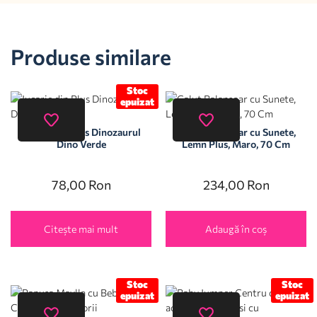
Produse similare
Stoc
epuizat
Jucarie din Plus Dinozaurul
Calut Balansoar cu Sunete,
Dino Verde
Lemn Plus, Maro, 70 Cm
78,00
Ron
234,00
Ron
Citește mai mult
Adaugă în coș
Stoc
Stoc
epuizat
epuizat