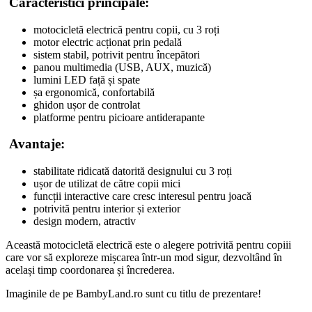
Caracteristici principale:
motocicletă electrică pentru copii, cu 3 roți
motor electric acționat prin pedală
sistem stabil, potrivit pentru începători
panou multimedia (USB, AUX, muzică)
lumini LED față și spate
șa ergonomică, confortabilă
ghidon ușor de controlat
platforme pentru picioare antiderapante
Avantaje:
stabilitate ridicată datorită designului cu 3 roți
ușor de utilizat de către copii mici
funcții interactive care cresc interesul pentru joacă
potrivită pentru interior și exterior
design modern, atractiv
Această motocicletă electrică este o alegere potrivită pentru copiii
care vor să exploreze mișcarea într-un mod sigur, dezvoltând în
același timp coordonarea și încrederea.
Imaginile de pe BambyLand.ro sunt cu titlu de prezentare!