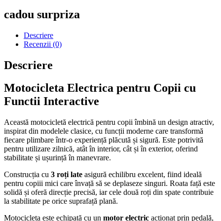
cadou surpriza
Descriere
Recenzii (0)
Descriere
Motocicleta Electrica pentru Copii cu
Functii Interactive
Această motocicletă electrică pentru copii îmbină un design atractiv,
inspirat din modelele clasice, cu funcții moderne care transformă
fiecare plimbare într-o experiență plăcută și sigură. Este potrivită
pentru utilizare zilnică, atât în interior, cât și în exterior, oferind
stabilitate și ușurință în manevrare.
Construcția cu
3 roți late
asigură echilibru excelent, fiind ideală
pentru copiii mici care învață să se deplaseze singuri. Roata față este
solidă și oferă direcție precisă, iar cele două roți din spate contribuie
la stabilitate pe orice suprafață plană.
Motocicleta este echipată cu un
motor electric
acționat prin pedală,