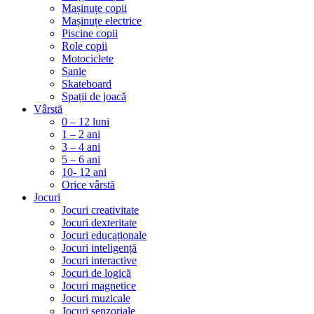
Mașinuțe copii
Mașinuțe electrice
Piscine copii
Role copii
Motociclete
Sanie
Skateboard
Spații de joacă
Vârstă
0 – 12 luni
1 – 2 ani
3 – 4 ani
5 – 6 ani
10- 12 ani
Orice vârstă
Jocuri
Jocuri creativitate
Jocuri dexteritate
Jocuri educaționale
Jocuri inteligență
Jocuri interactive
Jocuri de logică
Jocuri magnetice
Jocuri muzicale
Jocuri senzoriale