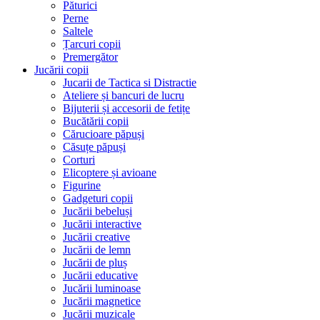
Păturici
Perne
Saltele
Țarcuri copii
Premergător
Jucării copii
Jucarii de Tactica si Distractie
Ateliere și bancuri de lucru
Bijuterii și accesorii de fetițe
Bucătării copii
Cărucioare păpuși
Căsuțe păpuși
Corturi
Elicoptere și avioane
Figurine
Gadgeturi copii
Jucării bebeluși
Jucării interactive
Jucării creative
Jucării de lemn
Jucării de pluș
Jucării educative
Jucării luminoase
Jucării magnetice
Jucării muzicale