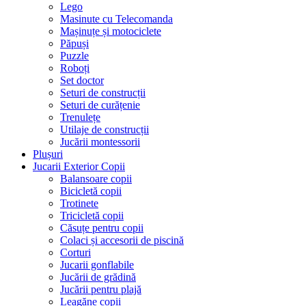
Lego
Masinute cu Telecomanda
Mașinuțe și motociclete
Păpuși
Puzzle
Roboți
Set doctor
Seturi de construcții
Seturi de curățenie
Trenulețe
Utilaje de construcții
Jucării montessorii
Plușuri
Jucarii Exterior Copii
Balansoare copii
Bicicletă copii
Trotinete
Tricicletă copii
Căsuțe pentru copii
Colaci și accesorii de piscină
Corturi
Jucarii gonflabile
Jucării de grădină
Jucării pentru plajă
Leagăne copii