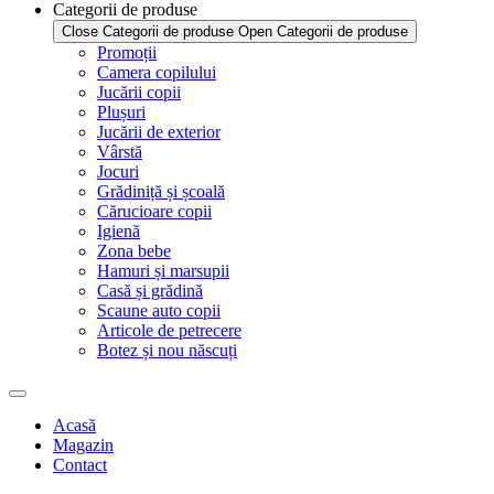
Categorii de produse
Close Categorii de produse
Open Categorii de produse
Promoții
Camera copilului
Jucării copii
Plușuri
Jucării de exterior
Vârstă
Jocuri
Grădiniță și școală
Cărucioare copii
Igienă
Zona bebe
Hamuri și marsupii
Casă și grădină
Scaune auto copii
Articole de petrecere
Botez și nou născuți
Acasă
Magazin
Contact