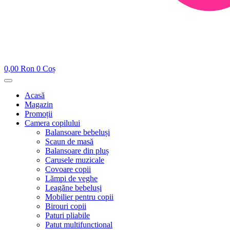
0,00
Ron
0
Coș
Acasă
Magazin
Promoții
Camera copilului
Balansoare bebeluși
Scaun de masă
Balansoare din pluș
Carusele muzicale
Covoare copii
Lămpi de veghe
Leagăne bebeluși
Mobilier pentru copii
Birouri copii
Paturi pliabile
Patut multifunctional