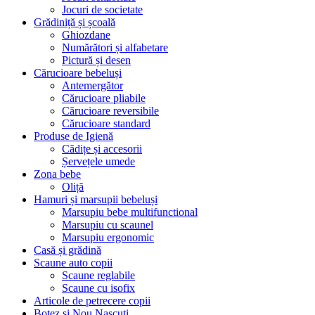
Jocuri de societate
Grădiniță și școală
Ghiozdane
Numărători și alfabetare
Pictură și desen
Cărucioare bebeluși
Antemergător
Cărucioare pliabile
Cărucioare reversibile
Cărucioare standard
Produse de Igienă
Cădițe și accesorii
Șervețele umede
Zona bebe
Oliță
Hamuri și marsupii bebeluși
Marsupiu bebe multifunctional
Marsupiu cu scaunel
Marsupiu ergonomic
Casă și grădină
Scaune auto copii
Scaune reglabile
Scaune cu isofix
Articole de petrecere copii
Botez si Nou Nascuti