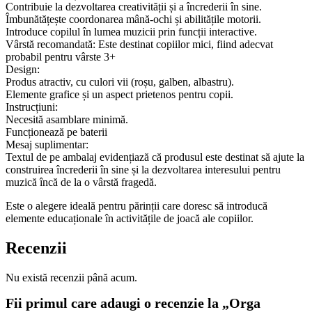
Contribuie la dezvoltarea creativității și a încrederii în sine.
Îmbunătățește coordonarea mână-ochi și abilitățile motorii.
Introduce copilul în lumea muzicii prin funcții interactive.
Vârstă recomandată: Este destinat copiilor mici, fiind adecvat
probabil pentru vârste 3+
Design:
Produs atractiv, cu culori vii (roșu, galben, albastru).
Elemente grafice și un aspect prietenos pentru copii.
Instrucțiuni:
Necesită asamblare minimă.
Funcționează pe baterii
Mesaj suplimentar:
Textul de pe ambalaj evidențiază că produsul este destinat să ajute la
construirea încrederii în sine și la dezvoltarea interesului pentru
muzică încă de la o vârstă fragedă.
Este o alegere ideală pentru părinții care doresc să introducă
elemente educaționale în activitățile de joacă ale copiilor.
Recenzii
Nu există recenzii până acum.
Fii primul care adaugi o recenzie la „Orga