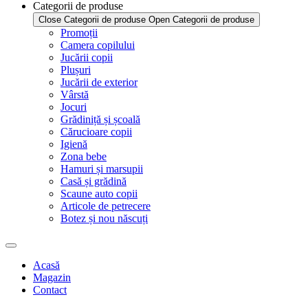
Categorii de produse
Close Categorii de produse
Open Categorii de produse
Promoții
Camera copilului
Jucării copii
Plușuri
Jucării de exterior
Vârstă
Jocuri
Grădiniță și școală
Cărucioare copii
Igienă
Zona bebe
Hamuri și marsupii
Casă și grădină
Scaune auto copii
Articole de petrecere
Botez și nou născuți
Acasă
Magazin
Contact