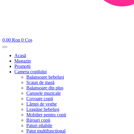
0,00
Ron
0
Coș
Acasă
Magazin
Promoții
Camera copilului
Balansoare bebeluși
Scaun de masă
Balansoare din pluș
Carusele muzicale
Covoare copii
Lămpi de veghe
Leagăne bebeluși
Mobilier pentru copii
Birouri copii
Paturi pliabile
Patut multifunctional