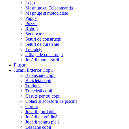
Lego
Masinute cu Telecomanda
Mașinuțe și motociclete
Păpuși
Puzzle
Roboți
Set doctor
Seturi de construcții
Seturi de curățenie
Trenulețe
Utilaje de construcții
Jucării montessorii
Plușuri
Jucarii Exterior Copii
Balansoare copii
Bicicletă copii
Trotinete
Tricicletă copii
Căsuțe pentru copii
Colaci și accesorii de piscină
Corturi
Jucarii gonflabile
Jucării de grădină
Jucării pentru plajă
Leagăne copii