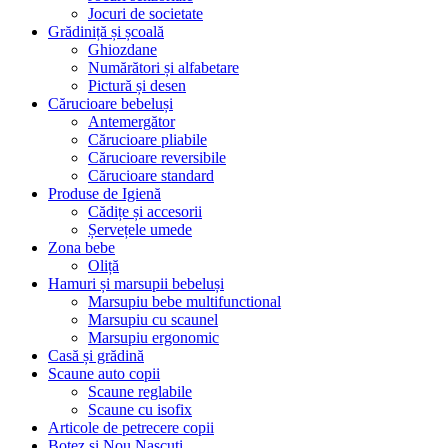
Jocuri de societate
Grădiniță și școală
Ghiozdane
Numărători și alfabetare
Pictură și desen
Cărucioare bebeluși
Antemergător
Cărucioare pliabile
Cărucioare reversibile
Cărucioare standard
Produse de Igienă
Cădițe și accesorii
Șervețele umede
Zona bebe
Oliță
Hamuri și marsupii bebeluși
Marsupiu bebe multifunctional
Marsupiu cu scaunel
Marsupiu ergonomic
Casă și grădină
Scaune auto copii
Scaune reglabile
Scaune cu isofix
Articole de petrecere copii
Botez si Nou Nascuti