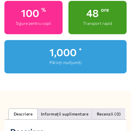
100
48
%
ore
Sigure pentru copii
Transport rapid
1,000
+
Părinți mulțumiți
Descriere
Informații suplimentare
Recenzii (0)