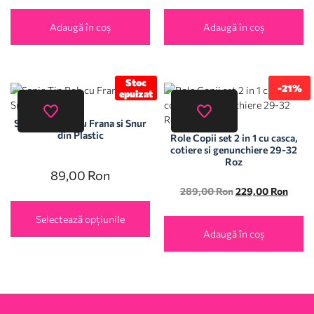
Adaugă în coș
Adaugă în coș
Stoc
-21%
epuizat
Sanie Tip Bob cu Frana si Snur
din Plastic
Role Copii set 2 in 1 cu casca,
cotiere si genunchiere 29-32
Roz
89,00
Ron
289,00
Ron
229,00
Ron
Selectează opțiunile
Adaugă în coș