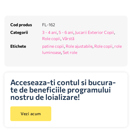
Cod produs
FL-162
Categorii
3 - 4 ani
,
5 - 6 ani
,
Jucarii Exterior Copii
,
Role copii
,
Vârstă
Etichete
patine copii
,
Role ajustabile
,
Role copii
,
role
luminoase
,
Set role
Acceseaza-ti contul si bucura-
te de beneficiile programului
nostru de loializare!
Vezi acum