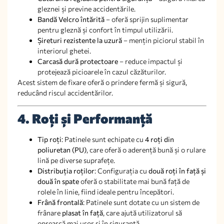
gleznei și previne accidentările.
Bandă Velcro întărită
– oferă sprijin suplimentar
pentru gleznă și confort în timpul utilizării.
Șireturi rezistente la uzură
– mențin piciorul stabil în
interiorul ghetei.
Carcasă dură protectoare
– reduce impactul și
protejează picioarele în cazul căzăturilor.
Acest sistem de fixare oferă o prindere fermă și sigură,
reducând riscul accidentărilor.
4. Roți și Performanță
Tip roți
: Patinele sunt echipate cu
4 roți din
poliuretan (PU)
, care oferă o aderență bună și o rulare
lină pe diverse suprafețe.
Distribuția roților
: Configurația cu
două roți în față și
două în spate
oferă o stabilitate mai bună față de
rolele în linie, fiind ideale pentru începători.
Frână frontală
: Patinele sunt dotate cu un sistem de
frânare
plasat în față
, care ajută utilizatorul să
oprească mai ușor și în siguranță.