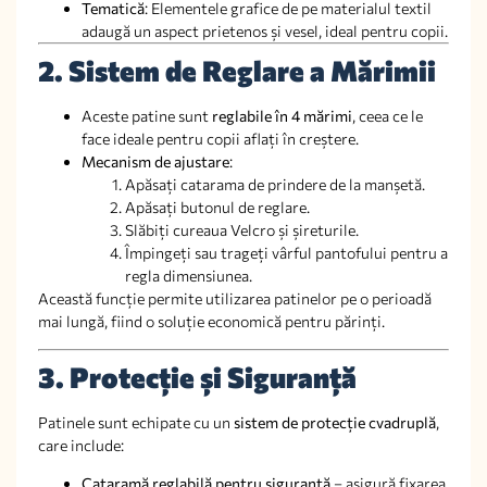
Tematică
: Elementele grafice de pe materialul textil
adaugă un aspect prietenos și vesel, ideal pentru copii.
2. Sistem de Reglare a Mărimii
Aceste patine sunt
reglabile în 4 mărimi
, ceea ce le
face ideale pentru copii aflați în creștere.
Mecanism de ajustare
:
Apăsați catarama de prindere de la manșetă.
Apăsați butonul de reglare.
Slăbiți cureaua Velcro și șireturile.
Împingeți sau trageți vârful pantofului pentru a
regla dimensiunea.
Această funcție permite utilizarea patinelor pe o perioadă
mai lungă, fiind o soluție economică pentru părinți.
3. Protecție și Siguranță
Patinele sunt echipate cu un
sistem de protecție cvadruplă
,
care include:
Cataramă reglabilă pentru siguranță
– asigură fixarea