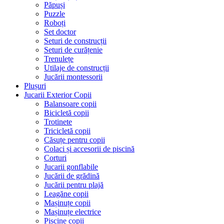
Păpuși
Puzzle
Roboți
Set doctor
Seturi de construcții
Seturi de curățenie
Trenulețe
Utilaje de construcții
Jucării montessorii
Plușuri
Jucarii Exterior Copii
Balansoare copii
Bicicletă copii
Trotinete
Tricicletă copii
Căsuțe pentru copii
Colaci și accesorii de piscină
Corturi
Jucarii gonflabile
Jucării de grădină
Jucării pentru plajă
Leagăne copii
Mașinuțe copii
Mașinuțe electrice
Piscine copii