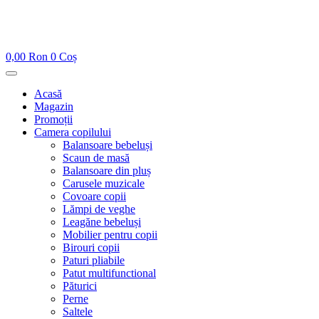
0,00
Ron
0
Coș
Acasă
Magazin
Promoții
Camera copilului
Balansoare bebeluși
Scaun de masă
Balansoare din pluș
Carusele muzicale
Covoare copii
Lămpi de veghe
Leagăne bebeluși
Mobilier pentru copii
Birouri copii
Paturi pliabile
Patut multifunctional
Păturici
Perne
Saltele