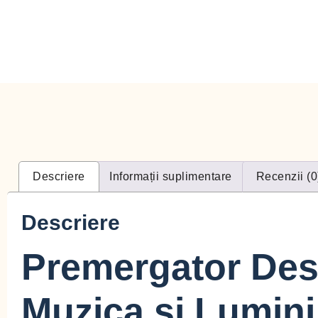
Descriere
Informații suplimentare
Recenzii (0
Descriere
Premergator Desi
Muzica si Lumini