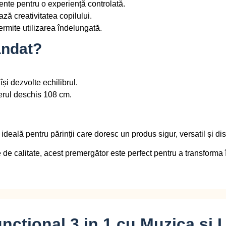
ente pentru o experiență controlată.
ză creativitatea copilului.
ermite utilizarea îndelungată.
andat?
își dezvolte echilibrul.
erul deschis 108 cm.
 ideală pentru părinții care doresc un produs
sigur, versatil și dis
 de calitate, acest premergător este perfect pentru a transforma 
nctional 3 in 1 cu Muzica si 