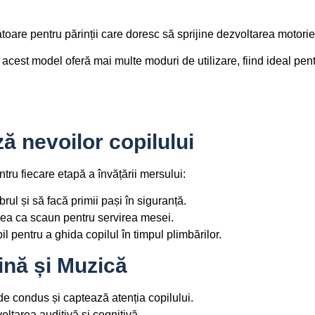
toare pentru părinții care doresc să sprijine dezvoltarea motorie 
, acest model oferă mai multe moduri de utilizare, fiind ideal pent
ă nevoilor copilului
entru fiecare etapă a învățării mersului:
rul și să facă primii pași în siguranță.
rea ca scaun pentru servirea mesei.
il pentru a ghida copilul în timpul plimbărilor.
ină și Muzică
e condus și captează atenția copilului.
ltarea auditivă și cognitivă.