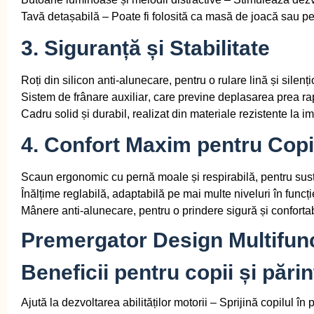
Tavă detașabilă
– Poate fi folosită ca masă de joacă sau pe
3. Siguranță și Stabilitate
Roți din silicon anti-alunecare
, pentru o rulare lină și silenț
Sistem de frânare auxiliar
, care previne deplasarea prea rap
Cadru solid și durabil
, realizat din materiale rezistente la i
4. Confort Maxim pentru Copi
Scaun ergonomic cu pernă moale și respirabilă
, pentru sus
Înălțime reglabilă
, adaptabilă pe mai multe niveluri în funcți
Mânere anti-alunecare
, pentru o prindere sigură și confortab
Premergator Design Multifunc
Beneficii pentru copii și părin
Ajută la dezvoltarea abilităților motorii
– Sprijină copilul în 