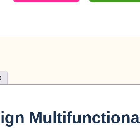
)
gn Multifunctional