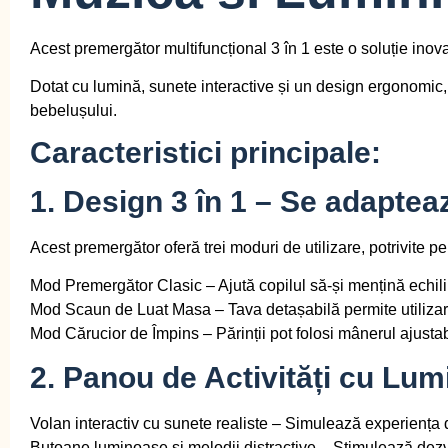
Acest
premergător multifuncțional 3 în 1
este o soluție inova
Dotat cu
lumină, sunete interactive și un design ergonomic
bebelușului.
Caracteristici principale:
1. Design 3 în 1 – Se adapteaz
Acest premergător oferă
trei moduri de utilizare
, potrivite p
Mod Premergător Clasic
– Ajută copilul să-și mențină echilib
Mod Scaun de Luat Masa
– Tava detașabilă permite utiliza
Mod Cărucior de Împins
– Părinții pot folosi mânerul ajustab
2. Panou de Activități cu Lum
Volan interactiv cu sunete realiste
– Simulează experiența d
Butoane luminoase și melodii distractive
– Stimulează dezvo