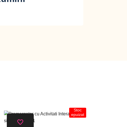
Stoc
epuizat