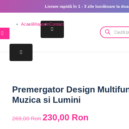
Livrare rapidă în 1 - 3 zile lucrătoare la d
Acasă
Magazin
Contact
Premergator Design Multifunc
Muzica si Lumini
230,00
Ron
269,00
Ron