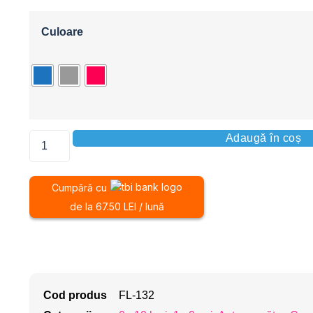
Culoare
Adaugă în coș
Cumpără cu
de la 67.50 LEI / lună
Cod produs
FL-132