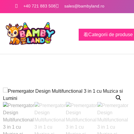
+40 721 883 508
sales@bambyland.ro
Categorii de produse