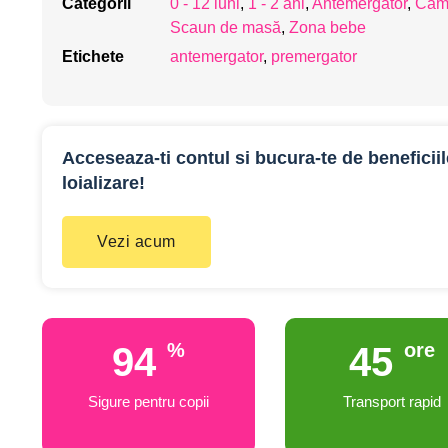
Categorii
0 - 12 luni
,
1 - 2 ani
,
Antemergător
,
Came
Scaun de masă
,
Zona bebe
Etichete
antemergator
,
premergator
Acceseaza-ti contul si bucura-te de beneficii
loializare!
Vezi acum
%
ore
100
48
Sigure pentru copii
Transport rapid