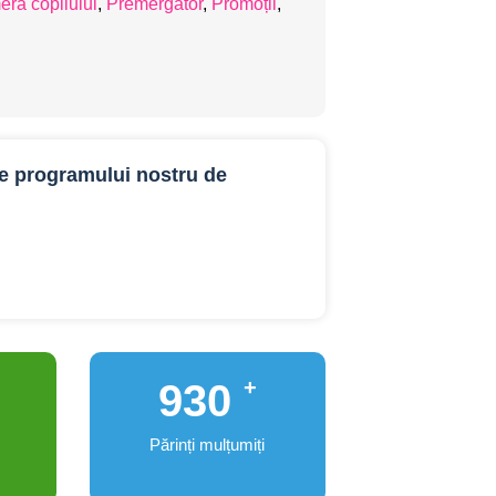
ra copilului
,
Premergător
,
Promoții
,
le programului nostru de
+
1,000
Părinți mulțumiți