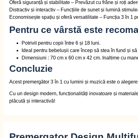
Oferă siguranță și stabilitate
– Prevăzut cu frâne și roți ader
Distractiv și interactiv
– Funcțiile de sunet și lumină stimulea
Economisește spațiu și oferă versatilitate
– Funcția 3 în 1 p
Pentru ce vârstă este recom
Potrivit pentru
copii între 6 și 18 luni
.
Ideal pentru bebelușii care încep să stea în fund și să 
Dimensiuni : 70 cm x 60 cm x 42 cm. Inaltime cu man
Concluzie
Acest
premergător 3 în 1 cu lumini și muzică
este o alegere
Cu un design modern, funcționalități inovatoare și materiale
plăcută și interactivă!
Premergator Design Multifu