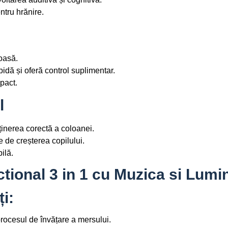
ntru hrănire.
ioasă.
idă și oferă control suplimentar.
mpact.
l
ținerea corectă a coloanei.
e de creșterea copilului.
ilă.
tional 3 in 1 cu Muzica si Lumin
ți:
procesul de învățare a mersului.