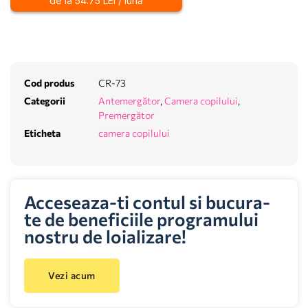
de la 54.75 LEI / lună
Cod produs
CR-73
Categorii
Antemergător
,
Camera copilului
,
Premergător
Eticheta
camera copilului
Acceseaza-ti contul si bucura-
te de beneficiile programului
nostru de loializare!
Vezi acum