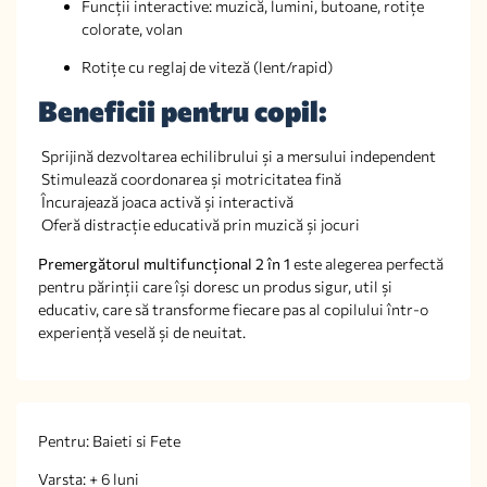
Funcții interactive: muzică, lumini, butoane, rotițe
colorate, volan
Rotițe cu reglaj de viteză (lent/rapid)
Beneficii pentru copil:
Sprijină dezvoltarea echilibrului și a mersului independent
Stimulează coordonarea și motricitatea fină
Încurajează joaca activă și interactivă
Oferă distracție educativă prin muzică și jocuri
Premergătorul multifuncțional 2 în 1
este alegerea perfectă
pentru părinții care își doresc un produs sigur, util și
educativ, care să transforme fiecare pas al copilului într-o
experiență veselă și de neuitat.
Pentru: Baieti si Fete
Varsta: + 6 luni