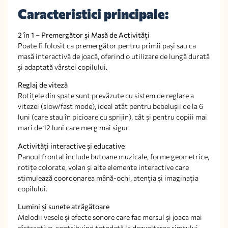
Caracteristici principale:
2 în 1 – Premergător și Masă de Activități
Poate fi folosit ca premergător pentru primii pași sau ca
masă interactivă de joacă, oferind o utilizare de lungă durată
și adaptată vârstei copilului.
Reglaj de viteză
Rotițele din spate sunt prevăzute cu sistem de reglare a
vitezei (slow/fast mode), ideal atât pentru bebelușii de la 6
luni (care stau în picioare cu sprijin), cât și pentru copiii mai
mari de 12 luni care merg mai sigur.
Activități interactive și educative
Panoul frontal include butoane muzicale, forme geometrice,
rotițe colorate, volan și alte elemente interactive care
stimulează coordonarea mână-ochi, atenția și imaginația
copilului.
Lumini și sunete atrăgătoare
Melodii vesele și efecte sonore care fac mersul și joaca mai
distractive, contribuind totodată la dezvoltarea simțului