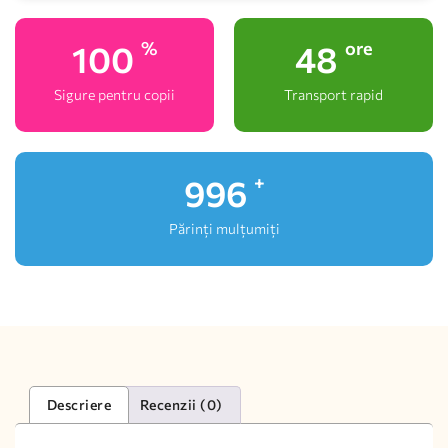
100
48
%
ore
Sigure pentru copii
Transport rapid
1,000
+
Părinți mulțumiți
Descriere
Recenzii (0)