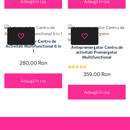
Adaugă în coș
Adaugă în coș
Antemergator Centru de
Activitati Multifunctional 6 in
Antepremergator Centru de
1
activitati Premergator
Multifunctional
280,00
Ron
Evaluat la
359,00
Ron
5.00
din 5
Adaugă în coș
Adaugă în coș