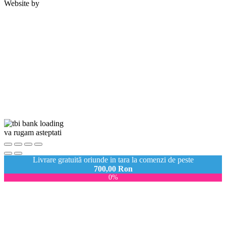
Website by
va rugam asteptati
Livrare gratuită oriunde in tara la comenzi de peste
700,00
Ron
0%