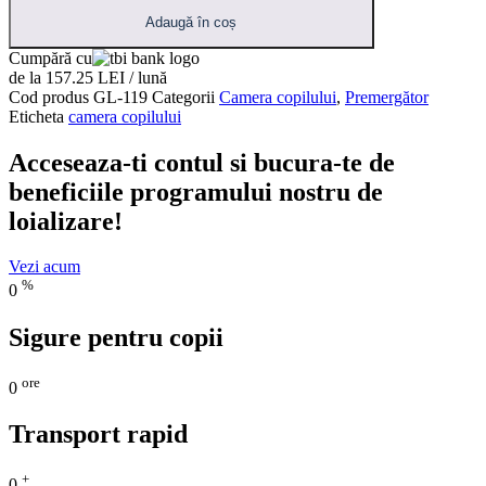
Adaugă în coș
Cumpără cu
de la 157.25 LEI / lună
Cod produs
GL-119
Categorii
Camera copilului
,
Premergător
Eticheta
camera copilului
Acceseaza-ti contul si bucura-te de
beneficiile programului nostru de
loializare!
Vezi acum
%
0
Sigure pentru copii
ore
0
Transport rapid
+
0