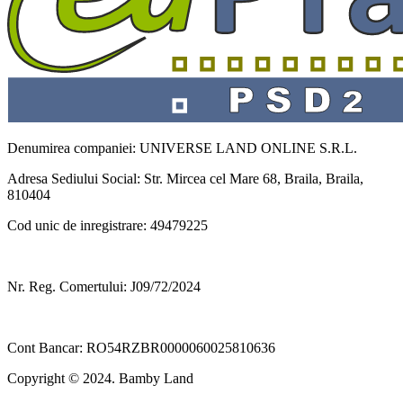
Denumirea companiei: UNIVERSE LAND ONLINE S.R.L.
Adresa Sediului Social: Str. Mircea cel Mare 68, Braila, Braila,
810404
Cod unic de inregistrare: 49479225
Nr. Reg. Comertului: J09/72/2024
Cont Bancar: RO54RZBR0000060025810636
Copyright © 2024. Bamby Land