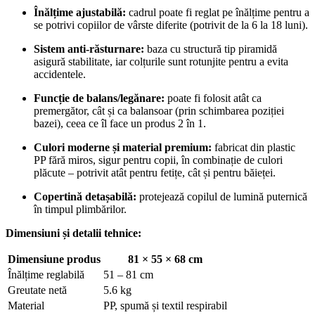
Înălțime ajustabilă:
cadrul poate fi reglat pe înălțime pentru a
se potrivi copiilor de vârste diferite (potrivit de la 6 la 18 luni).
Sistem anti-răsturnare:
baza cu structură tip piramidă
asigură stabilitate, iar colțurile sunt rotunjite pentru a evita
accidentele.
Funcție de balans/legănare:
poate fi folosit atât ca
premergător, cât și ca balansoar (prin schimbarea poziției
bazei), ceea ce îl face un produs 2 în 1.
Culori moderne și material premium:
fabricat din plastic
PP fără miros, sigur pentru copii, în combinație de culori
plăcute – potrivit atât pentru fetițe, cât și pentru băieței.
Copertină detașabilă:
protejează copilul de lumină puternică
în timpul plimbărilor.
Dimensiuni și detalii tehnice:
Dimensiune produs
81 × 55 × 68 cm
Înălțime reglabilă
51 – 81 cm
Greutate netă
5.6 kg
Material
PP, spumă și textil respirabil