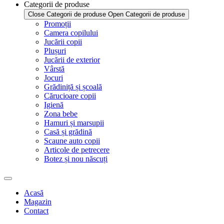
Categorii de produse
Close Categorii de produse
Open Categorii de produse
Promoții
Camera copilului
Jucării copii
Plușuri
Jucării de exterior
Vârstă
Jocuri
Grădiniță și școală
Cărucioare copii
Igienă
Zona bebe
Hamuri și marsupii
Casă și grădină
Scaune auto copii
Articole de petrecere
Botez și nou născuți
Acasă
Magazin
Contact