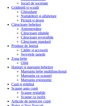
Jocuri de societate
Grădiniță și școală
Ghiozdane
Numărători și alfabetare
Pictură și desen
Cărucioare bebeluși
Antemergător
Cărucioare pliabile
Cărucioare reversibile
Cărucioare standard
Produse de Igienă
Cădițe și accesorii
Șervețele umede
Zona bebe
Oliță
Hamuri și marsupii bebeluși
Marsupiu bebe multifunctional
Marsupiu cu scaunel
Marsupiu ergonomic
Casă și grădină
Scaune auto copii
Scaune reglabile
Scaune cu isofix
Articole de petrecere copii
Botez si Nou Nascuti