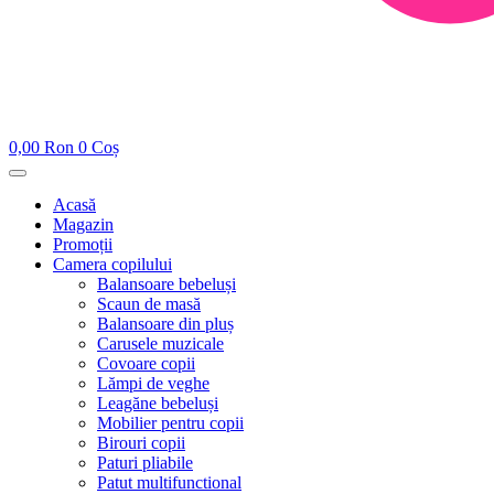
0,00
Ron
0
Coș
Acasă
Magazin
Promoții
Camera copilului
Balansoare bebeluși
Scaun de masă
Balansoare din pluș
Carusele muzicale
Covoare copii
Lămpi de veghe
Leagăne bebeluși
Mobilier pentru copii
Birouri copii
Paturi pliabile
Patut multifunctional