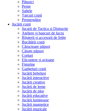
Păturici
Perne
Saltele
Țarcuri copii
Premergător
Jucării copii
Jucarii de Tactica si Distractie
Ateliere și bancuri de lucru
Bijuterii și accesorii de fetițe
Bucătării copii
Cărucioare păpuși
Căsuțe păpuși
Corturi
Elicoptere și avioane
Figurine
Gadgeturi copii
Jucării bebeluși
Jucării interactive
Jucării creative
Jucării de lemn
Jucării de pluș
Jucării educative
Jucării luminoase
Jucării magnetice
Jucării muzicale