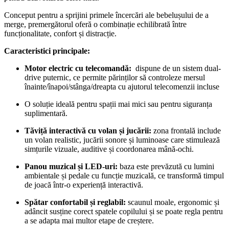
Conceput pentru a sprijini primele încercări ale bebelușului de a
merge, premergătorul oferă o combinație echilibrată între
funcționalitate, confort și distracție.
Caracteristici principale:
Motor electric cu telecomandă:
dispune de un sistem dual-
drive puternic, ce permite părinților să controleze mersul
înainte/înapoi/stânga/dreapta cu ajutorul telecomenzii incluse
O soluție ideală pentru spații mai mici sau pentru siguranța
suplimentară.
Tăviță interactivă cu volan și jucării:
zona frontală include
un volan realistic, jucării sonore și luminoase care stimulează
simțurile vizuale, auditive și coordonarea mână-ochi.
Panou muzical și LED-uri:
baza este prevăzută cu lumini
ambientale și pedale cu funcție muzicală, ce transformă timpul
de joacă într-o experiență interactivă.
Spătar confortabil și reglabil:
scaunul moale, ergonomic și
adâncit susține corect spatele copilului și se poate regla pentru
a se adapta mai multor etape de creștere.