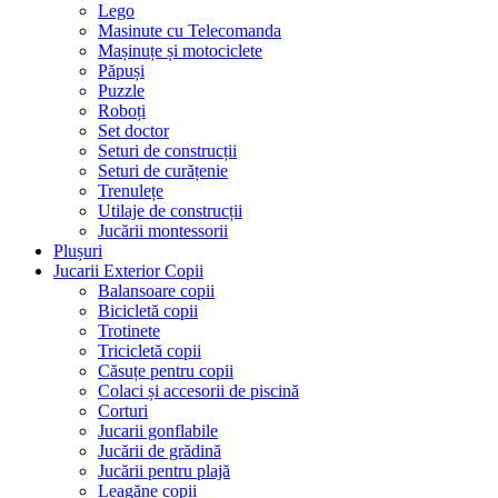
Lego
Masinute cu Telecomanda
Mașinuțe și motociclete
Păpuși
Puzzle
Roboți
Set doctor
Seturi de construcții
Seturi de curățenie
Trenulețe
Utilaje de construcții
Jucării montessorii
Plușuri
Jucarii Exterior Copii
Balansoare copii
Bicicletă copii
Trotinete
Tricicletă copii
Căsuțe pentru copii
Colaci și accesorii de piscină
Corturi
Jucarii gonflabile
Jucării de grădină
Jucării pentru plajă
Leagăne copii