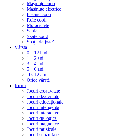
Mașinuțe copii
Mașinuțe electrice
Piscine copii
Role copii
Motociclete
Sanie
Skateboard
Spații de joacă
Vârstă
0 – 12 luni
1 – 2 ani
3 – 4 ani
5 – 6 ani
10- 12 ani
Orice vârstă
Jocuri
Jocuri creativitate
Jocuri dexteritate
Jocuri educaționale
Jocuri inteligență
Jocuri interactive
Jocuri de logică
Jocuri magnetice
Jocuri muzicale
Jocuri senzoriale