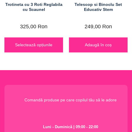
Trotineta cu 3 Roti Reglabila
Telescop si Binoclu Set
cu Scaunel
Educativ Stem
325,00
Ron
249,00
Ron
Selectează opțiunile
Adaugă în coș
Comandă produse pe care copilul tău să le adore
Luni - Duminică | 09:00 - 22:00