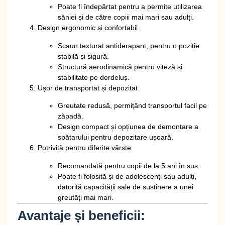
Poate fi
îndepărtat
pentru a permite utilizarea
săniei și de către copiii mai mari sau adulți.
Design ergonomic și confortabil
Scaun texturat
antiderapant
, pentru o poziție
stabilă și sigură.
Structură aerodinamică pentru
viteză și
stabilitate
pe derdeluș.
Ușor de transportat și depozitat
Greutate redusă, permițând transportul facil pe
zăpadă.
Design compact și opțiunea de
demontare a
spătarului
pentru depozitare ușoară.
Potrivită pentru diferite vârste
Recomandată pentru
copii de la 5 ani în sus
.
Poate fi folosită și de
adolescenți sau adulți
,
datorită capacității sale de
susținere a unei
greutăți mai mari
.
Avantaje și beneficii: