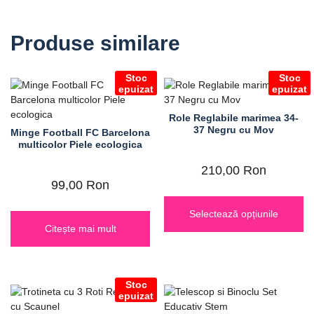
Produse similare
Stoc
Stoc
epuizat
epuizat
Role Reglabile marimea 34-
37 Negru cu Mov
Minge Football FC Barcelona
multicolor Piele ecologica
210,00
Ron
99,00
Ron
Selectează opțiunile
Citește mai mult
Stoc
epuizat