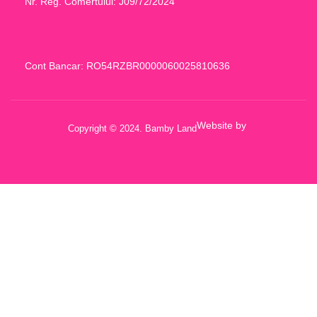
Nr. Reg. Comertului: J09/72/2024
Cont Bancar: RO54RZBR0000060025810636
Website by
Copyright © 2024. Bamby Land