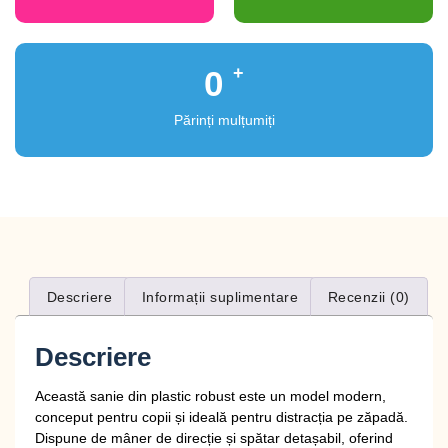
+
0
Părinți mulțumiți
Descriere
Informații suplimentare
Recenzii (0)
Descriere
Această
sanie din plastic robust
este un model modern,
conceput pentru
copii
și ideală pentru distracția pe zăpadă.
Dispune de
mâner de direcție
și
spătar detașabil
, oferind