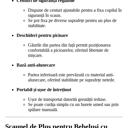
Centuri de siguranță reglabile
Dispune de centuri ajustabile pentru a fixa copilul în
siguranță în scaun.
Se pot fixa pe diverse suprafețe pentru un plus de
stabilitate.
Deschideri pentru picioare
Găurile din partea din față permit poziționarea
confortabilă a picioarelor, oferind libertate de
mișcare.
Bază anti-alunecare
Partea inferioară este prevăzută cu material anti-
alunecare, oferind stabilitate pe suprafețe netede.
Portabil și ușor de întreținut
Ușor de transportat datorită greutății reduse.
Se poate curăța simplu cu un burete umed sau prin
spălare manuală.
Scaunel de Plus pentru Bebelusi cu