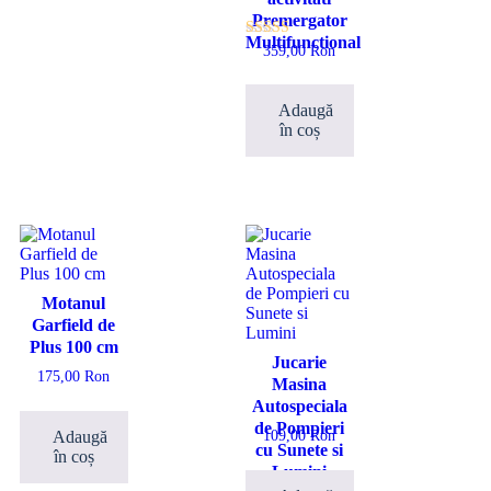
Premergator
Multifunctional
Evaluat la
359,00
Ron
5.00
din 5
Adaugă
în coș
Motanul
Garfield de
Plus 100 cm
Jucarie
175,00
Ron
Masina
Autospeciala
de Pompieri
Adaugă
109,00
Ron
cu Sunete si
în coș
Lumini