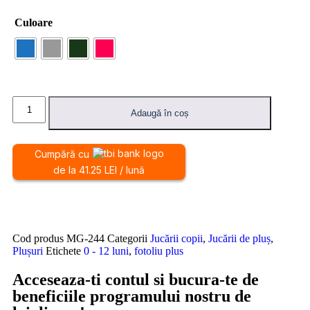
Culoare
Adaugă în coș
Cumpără cu
de la 41.25 LEI / lună
Cod produs
MG-244
Categorii
Jucării copii
,
Jucării de pluș
,
Plușuri
Etichete
0 - 12 luni
,
fotoliu plus
Acceseaza-ti contul si bucura-te de
beneficiile programului nostru de