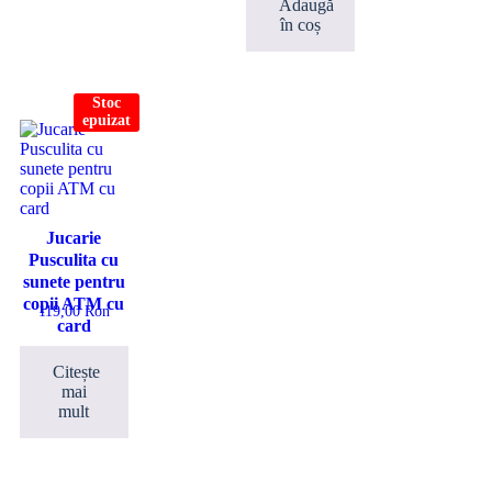
Adaugă
în coș
Stoc
epuizat
Jucarie
Pusculita cu
sunete pentru
copii ATM cu
119,00
Ron
card
Citește
mai
mult