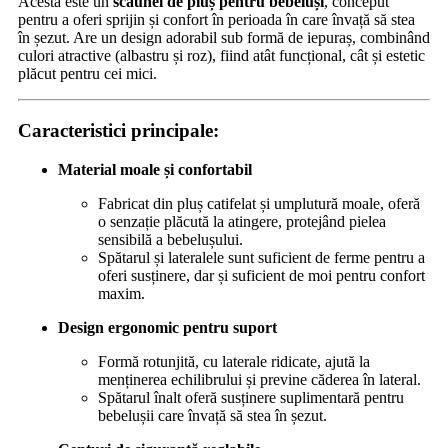
Acesta este un
scaunel de pluș pentru bebeluși
, conceput
pentru a oferi sprijin și confort în perioada în care învață să stea
în șezut. Are un design adorabil sub formă de iepuraș, combinând
culori atractive (albastru și roz), fiind atât funcțional, cât și estetic
plăcut pentru cei mici.
Caracteristici principale:
Material moale și confortabil
Fabricat din pluș catifelat și umplutură moale, oferă
o senzație plăcută la atingere, protejând pielea
sensibilă a bebelușului.
Spătarul și lateralele sunt suficient de ferme pentru a
oferi susținere, dar și suficient de moi pentru confort
maxim.
Design ergonomic pentru suport
Formă rotunjită, cu laterale ridicate, ajută la
menținerea echilibrului și previne căderea în lateral.
Spătarul înalt oferă susținere suplimentară pentru
bebelușii care învață să stea în șezut.