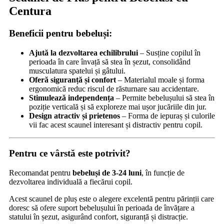
Centura
Beneficii pentru bebeluși:
Ajută la dezvoltarea echilibrului
– Susține copilul în
perioada în care învață să stea în șezut, consolidând
musculatura spatelui și gâtului.
Oferă siguranță și confort
– Materialul moale și forma
ergonomică reduc riscul de răsturnare sau accidentare.
Stimulează independența
– Permite bebelușului să stea în
poziție verticală și să exploreze mai ușor jucăriile din jur.
Design atractiv și prietenos
– Forma de iepuraș și culorile
vii fac acest scaunel interesant și distractiv pentru copil.
Pentru ce vârstă este potrivit?
Recomandat pentru
bebeluși de 3-24 luni
, în funcție de
dezvoltarea individuală a fiecărui copil.
Acest scaunel de pluș este o alegere excelentă pentru părinții care
doresc să ofere suport bebelușului în perioada de învățare a
statului în șezut, asigurând confort, siguranță și distracție.