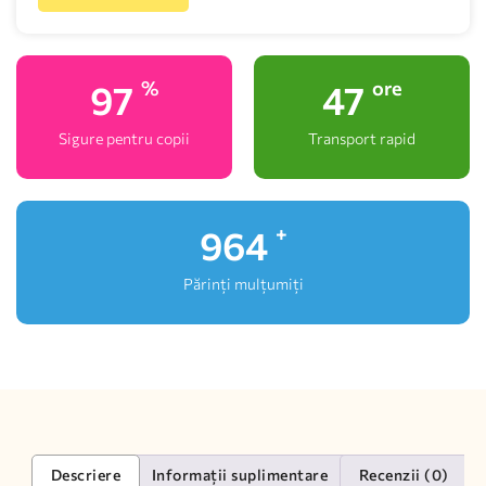
100
48
%
ore
Sigure pentru copii
Transport rapid
1,000
+
Părinți mulțumiți
Descriere
Informații suplimentare
Recenzii (0)