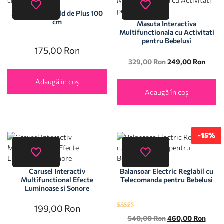
Motanul Garfield de Plus 100
cm
Masuta Interactiva
Multifunctionala cu Activitati
pentru Bebelusi
175,00
Ron
329,00
Ron
249,00
Ron
Adaugă în coș
Adaugă în coș
-15%
Carusel Interactiv
Balansoar Electric Reglabil cu
Multifunctional Efecte
Telecomanda pentru Bebelusi
Luminoase si Sonore
199,00
Ron
Evaluat la
540,00
Ron
460,00
Ron
5.00