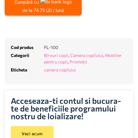
Cumpără cu
de la 74.75 LEI / lună
Cod produs
FL-100
Categorii
Birouri copii
,
Camera copilului
,
Mobilier
pentru copii
,
Promoții
Eticheta
camera copilului
Acceseaza-ti contul si bucura-
te de beneficiile programului
nostru de loializare!
Vezi acum