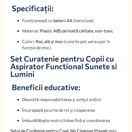
Specificații:
Funcționează cu
baterii AA
(neincluse)
Material:
Plastic ABS de înaltă calitate, non-toxic
Culori:
Roz, alb și mov
(culorile pot varia ușor în
funcție de stoc)
Set Curatenie pentru Copii cu
Aspirator Functional Sunete si
Lumini
Beneficii educative:
Dezvoltă responsabilitatea și simțul ordinii
Încurajează jocurile de rol și cooperarea
Îmbunătățește motricitatea fină și coordonarea
Setul de Curățenie pentru Copii My Cleaning Playset
este