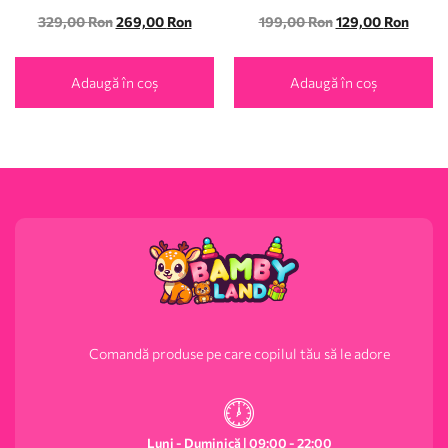
329,00
Ron
269,00
Ron
199,00
Ron
129,00
Ron
Adaugă în coș
Adaugă în coș
Comandă produse pe care copilul tău să le adore
Luni - Duminică | 09:00 - 22:00