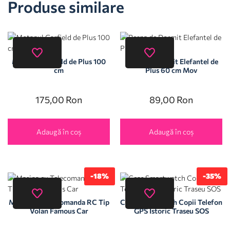
Produse similare
Motanul Garfield de Plus 100
Perna de Dormit Elefantel de
cm
Plus 60 cm Mov
175,00
Ron
89,00
Ron
Adaugă în coș
Adaugă în coș
-18%
-35%
Masina cu Telecomanda RC Tip
Ceas Smartwatch Copii Telefon
Volan Famous Car
GPS Istoric Traseu SOS