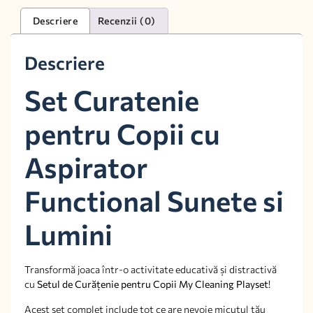
Descriere
Recenzii (0)
Descriere
Set Curatenie
pentru Copii cu
Aspirator
Functional Sunete si
Lumini
Transformă joaca într-o activitate educativă și distractivă
cu
Setul de Curățenie pentru Copii My Cleaning Playset
!
Acest set complet include tot ce are nevoie micuțul tău