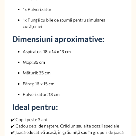
1x Pulverizator
1x Pungă cu bile de spumă pentru simularea
curățeniei
Dimensiuni aproximative:
Aspirator:
18 x 14 x 13 cm
Mop:
35 cm
Mătură:
35 cm
Făraș:
16 x 15 cm
Pulverizator:
13 cm
Ideal pentru:
✔️ Copii peste 3 ani
✔️ Cadou de zi de naștere, Crăciun sau alte ocazii speciale
✔️ Joacă educativă acasă, în grădiniță sau în grupuri de joacă