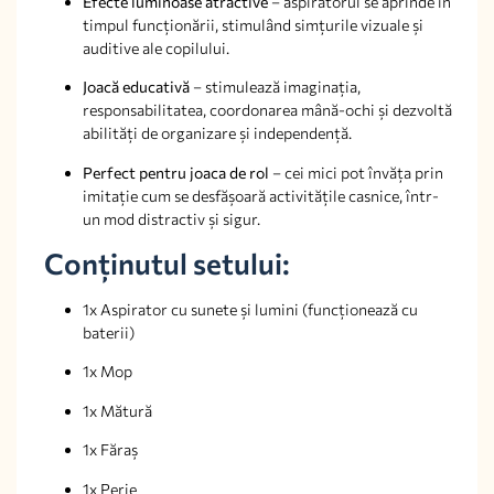
Efecte luminoase atractive
– aspiratorul se aprinde în
timpul funcționării, stimulând simțurile vizuale și
auditive ale copilului.
Joacă educativă
– stimulează imaginația,
responsabilitatea, coordonarea mână-ochi și dezvoltă
abilități de organizare și independență.
Perfect pentru joaca de rol
– cei mici pot învăța prin
imitație cum se desfășoară activitățile casnice, într-
un mod distractiv și sigur.
Conținutul setului:
1x Aspirator cu sunete și lumini (funcționează cu
baterii)
1x Mop
1x Mătură
1x Făraș
1x Perie