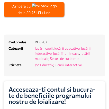
Cumpără cu
de la 39.75 LEI / lună
Cod produs
RDC-82
Categorii
Jucării copii
,
Jucării educative
,
Jucării
interactive
,
Jucării luminoase
,
Jucării
muzicale
,
Seturi de curățenie
Etichete
Joc Educativ
,
jucarii interactive
Acceseaza-ti contul si bucura-
te de beneficiile programului
nostru de loializare!