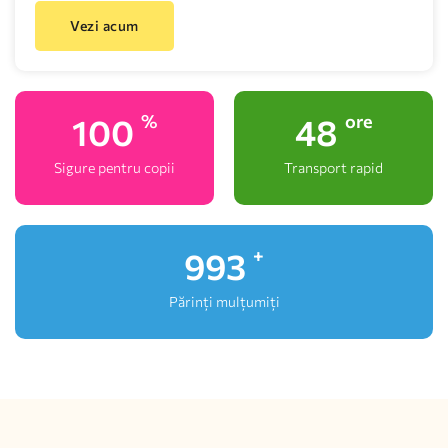
Vezi acum
100
48
%
ore
Sigure pentru copii
Transport rapid
1,000
+
Părinți mulțumiți