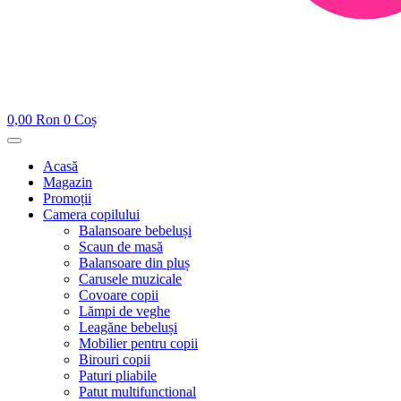
0,00
Ron
0
Coș
Acasă
Magazin
Promoții
Camera copilului
Balansoare bebeluși
Scaun de masă
Balansoare din pluș
Carusele muzicale
Covoare copii
Lămpi de veghe
Leagăne bebeluși
Mobilier pentru copii
Birouri copii
Paturi pliabile
Patut multifunctional