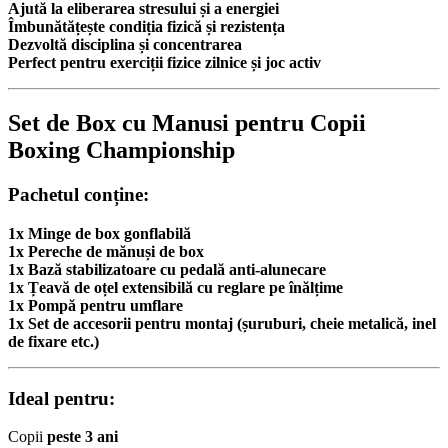
Ajută la eliberarea stresului și a energiei
Îmbunătățește condiția fizică și rezistența
Dezvoltă disciplina și concentrarea
Perfect pentru exerciții fizice zilnice și joc activ
Set de Box cu Manusi pentru Copii
Boxing Championship
Pachetul conține:
1x Minge de box gonflabilă
1x Pereche de mănuși de box
1x Bază stabilizatoare cu pedală anti-alunecare
1x Țeavă de oțel extensibilă cu reglare pe înălțime
1x Pompă pentru umflare
1x Set de accesorii pentru montaj (șuruburi, cheie metalică, inel
de fixare etc.)
Ideal pentru:
Copii
peste 3 ani