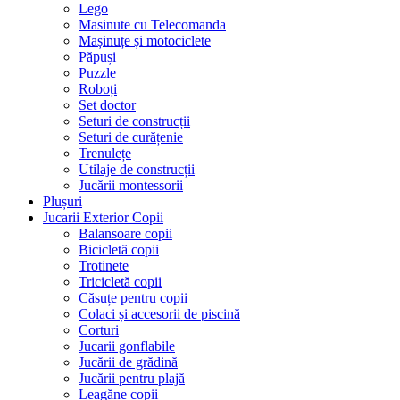
Lego
Masinute cu Telecomanda
Mașinuțe și motociclete
Păpuși
Puzzle
Roboți
Set doctor
Seturi de construcții
Seturi de curățenie
Trenulețe
Utilaje de construcții
Jucării montessorii
Plușuri
Jucarii Exterior Copii
Balansoare copii
Bicicletă copii
Trotinete
Tricicletă copii
Căsuțe pentru copii
Colaci și accesorii de piscină
Corturi
Jucarii gonflabile
Jucării de grădină
Jucării pentru plajă
Leagăne copii