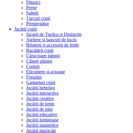
Păturici
Perne
Saltele
Țarcuri copii
Premergător
Jucării copii
Jucarii de Tactica si Distractie
Ateliere și bancuri de lucru
Bijuterii și accesorii de fetițe
Bucătării copii
Cărucioare păpuși
Căsuțe păpuși
Corturi
Elicoptere și avioane
Figurine
Gadgeturi copii
Jucării bebeluși
Jucării interactive
Jucării creative
Jucării de lemn
Jucării de pluș
Jucării educative
Jucării luminoase
Jucării magnetice
Jucării muzicale