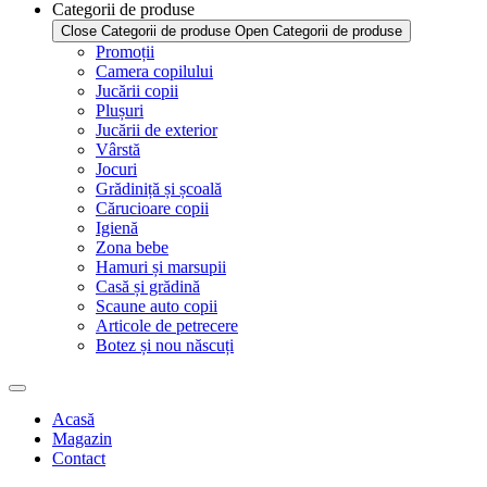
Categorii de produse
Close Categorii de produse
Open Categorii de produse
Promoții
Camera copilului
Jucării copii
Plușuri
Jucării de exterior
Vârstă
Jocuri
Grădiniță și școală
Cărucioare copii
Igienă
Zona bebe
Hamuri și marsupii
Casă și grădină
Scaune auto copii
Articole de petrecere
Botez și nou născuți
Acasă
Magazin
Contact