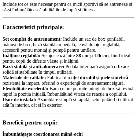
Include tot ce este necesar pentru ca micii sportivi să se antreneze și
să-și îmbunătățească abilitățile de luptă și fitness.
Caracteristici principale:
Set complet de antrenament:
Include un sac de box gonflabil,
mănuși de box, bază stabilă cu pedală, țeavă de oțel reglabilă,
accesorii pentru montaj și pompă pentru umflare.
Înălțime reglabilă:
Se ajustează între
88 cm și 126 cm
, fiind ideal
pentru copii de diferite vârste și înălțimi.
Bază stabilă și anti-alunecare:
Pedala inferioară asigură o fixare
solidă și stabilitate în timpul utilizării.
Materiale de calitate:
Fabricat din
oțel durabil și piele sintetică
rezistentă la impact, oferind o experiență de antrenament sigură.
Flexibilitate excelentă:
Bara cu arc permite mingii de box să revină
rapid la poziția inițială, îmbunătățind viteza de reacție a copilului.
Ușor de instalat:
Asamblare simplă și rapidă, setul putând fi utilizat
atât în interior, cât și în exterior.
Beneficii pentru copii:
Îmbunătățește coordonarea mână-ochi