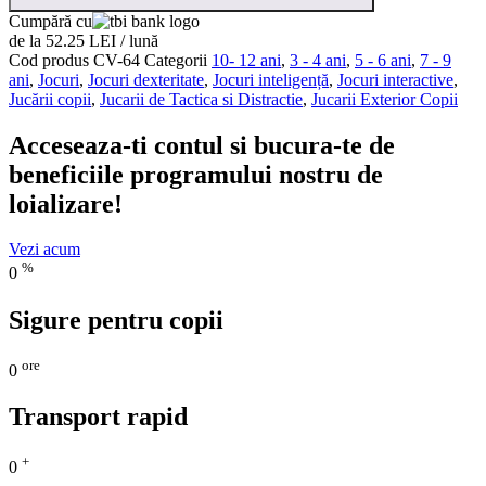
Cumpără cu
de la 52.25 LEI / lună
Cod produs
CV-64
Categorii
10- 12 ani
,
3 - 4 ani
,
5 - 6 ani
,
7 - 9
ani
,
Jocuri
,
Jocuri dexteritate
,
Jocuri inteligență
,
Jocuri interactive
,
Jucării copii
,
Jucarii de Tactica si Distractie
,
Jucarii Exterior Copii
Acceseaza-ti contul si bucura-te de
beneficiile programului nostru de
loializare!
Vezi acum
%
0
Sigure pentru copii
ore
0
Transport rapid
+
0