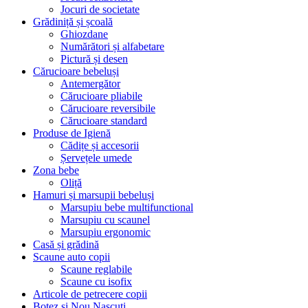
Jocuri de societate
Grădiniță și școală
Ghiozdane
Numărători și alfabetare
Pictură și desen
Cărucioare bebeluși
Antemergător
Cărucioare pliabile
Cărucioare reversibile
Cărucioare standard
Produse de Igienă
Cădițe și accesorii
Șervețele umede
Zona bebe
Oliță
Hamuri și marsupii bebeluși
Marsupiu bebe multifunctional
Marsupiu cu scaunel
Marsupiu ergonomic
Casă și grădină
Scaune auto copii
Scaune reglabile
Scaune cu isofix
Articole de petrecere copii
Botez si Nou Nascuti