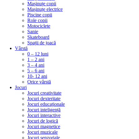
Mașinuțe copii
Mașinuțe electrice
Piscine copii
Role copii
Motociclete
Sanie
Skateboard
Spații de joacă
Vârstă
0 – 12 luni
1 – 2 ani
3 – 4 ani
5 – 6 ani
10- 12 ani
Orice vârstă
Jocuri
Jocuri creativitate
Jocuri dexteritate
Jocuri educaționale
Jocuri inteligență
Jocuri interactive
Jocuri de logică
Jocuri magnetice
Jocuri muzicale
Jocuri senzoriale