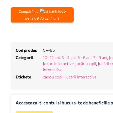
Cumpără cu
de la 69.75 LEI / lună
Cod produs
CV-85
Categorii
10- 12 ani
,
3 - 4 ani
,
5 - 6 ani
,
7 - 9 ani
,
Jo
Jocuri interactive
,
Jucării copii
,
Jucării c
interactive
Etichete
cadou copii
,
jucarii interactive
Acceseaza-ti contul si bucura-te de beneficiile 