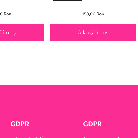
00
Ron
159,00
Ron
 în coș
Adaugă în coș
GDPR
GDPR