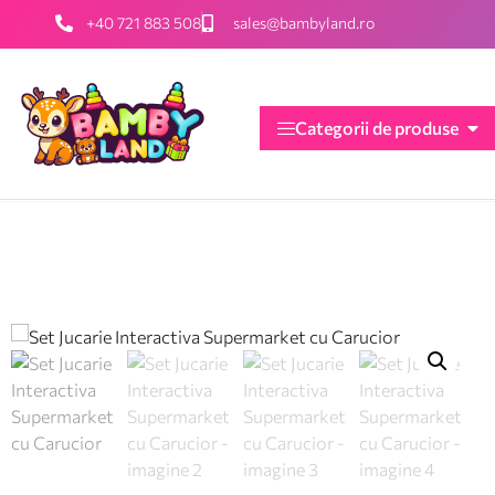
+40 721 883 508
sales@bambyland.ro
Categorii de produse