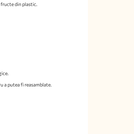
fructe din plastic.
gice.
tru a putea fi reasamblate.