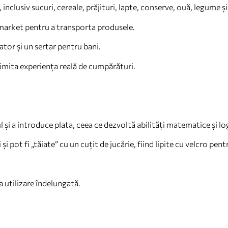
nclusiv sucuri, cereale, prăjituri, lapte, conserve, ouă, legume și 
market pentru a transporta produsele.
tor și un sertar pentru bani.
imita experiența reală de cumpărături.
l și a introduce plata, ceea ce dezvoltă abilități matematice și lo
și pot fi „tăiate” cu un cuțit de jucărie, fiind lipite cu velcro pen
a utilizare îndelungată.