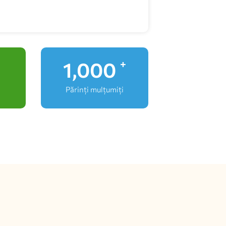
1,000
+
Părinți mulțumiți