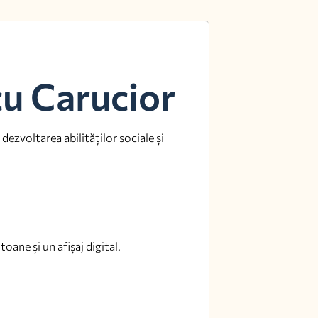
cu Carucior
ezvoltarea abilităților sociale și
ane și un afișaj digital.