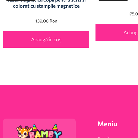
colorat cu stampile magnetice
175,
139,00
Ron
Adaugă
Adaugă în coș
Meniu