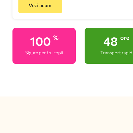
Vezi acum
100
48
%
ore
Sigure pentru copii
Transport rapid