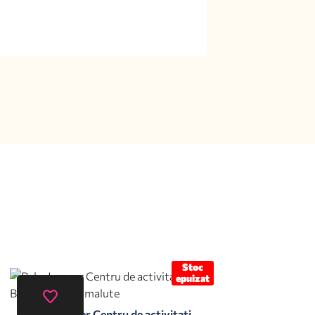
Stoc
epuizat
Baby Jumper Centru de activitati