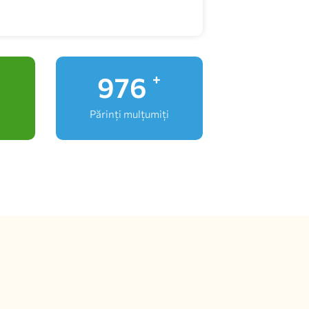
1,000
+
Părinți mulțumiți