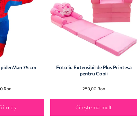
 SpiderMan 75 cm
Fotoliu Extensibil de Plus Printesa
pentru Copii
00
Ron
259,00
Ron
 în coș
Citește mai mult