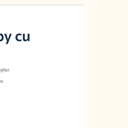
by cu
șilor.
oc.