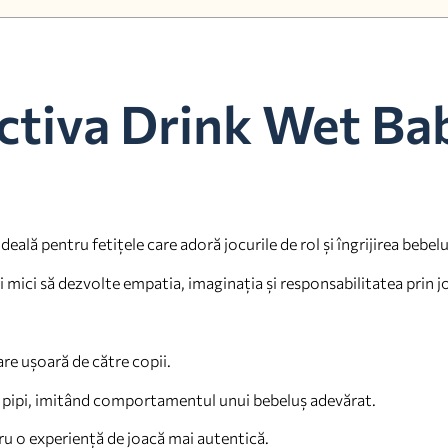
ctiva Drink Wet Ba
eală pentru fetițele care adoră jocurile de rol și îngrijirea bebelu
i mici să dezvolte empatia, imaginația și responsabilitatea prin j
re ușoară de către copii.
e pipi, imitând comportamentul unui bebeluș adevărat.
ru o experiență de joacă mai autentică.