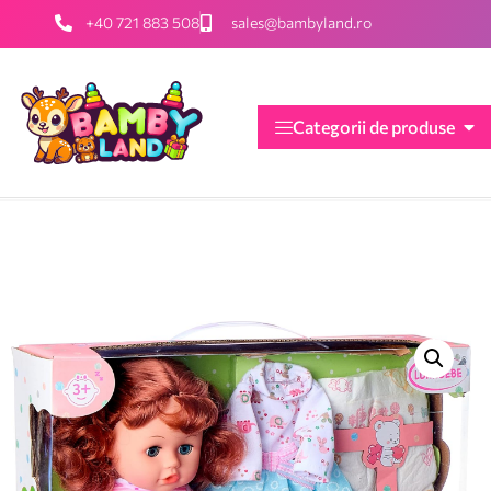
+40 721 883 508
sales@bambyland.ro
Categorii de produse