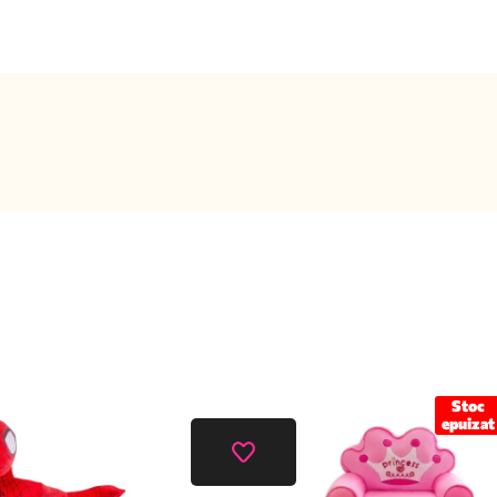
Stoc
epuizat