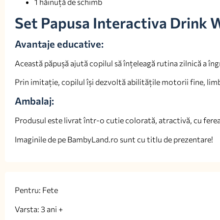
1 hăinuță de schimb
Set Papusa Interactiva Drink 
Avantaje educative:
Această păpușă ajută copilul să înțeleagă rutina zilnică a îngr
Prin imitație, copilul își dezvoltă abilitățile motorii fine, lim
Ambalaj:
Produsul este livrat într-o cutie colorată, atractivă, cu fer
Imaginile de pe BambyLand.ro sunt cu titlu de prezentare!
Pentru: Fete
Varsta: 3 ani +