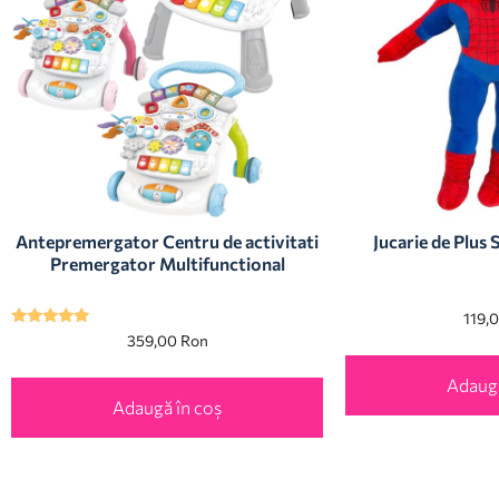
Antepremergator Centru de activitati
Jucarie de Plus
Premergator Multifunctional
119,
Evaluat la
359,00
Ron
5.00
din 5
Adaugă
Adaugă în coș