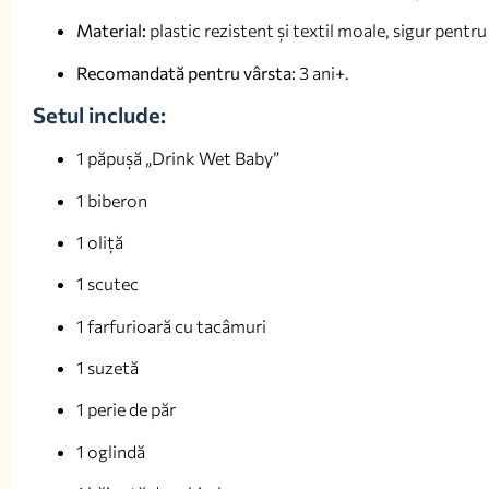
Material:
plastic rezistent și textil moale, sigur pentru
Recomandată pentru vârsta:
3 ani+.
Setul include:
1 păpușă „Drink Wet Baby”
1 biberon
1 oliță
1 scutec
1 farfurioară cu tacâmuri
1 suzetă
1 perie de păr
1 oglindă