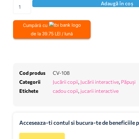
Adaugă în coș
Cumpără cu
de la 39.75 LEI / lună
Cod produs
CV-108
Categorii
Jucării copii
,
Jucării interactive
,
Păpuși
Etichete
cadou copii
,
jucarii interactive
Acceseaza-ti contul si bucura-te de beneficiile 