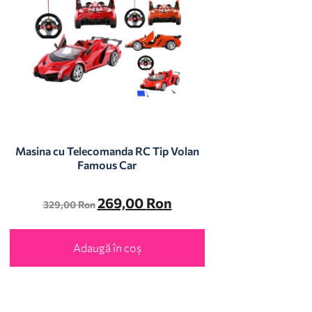
Masina cu Telecomanda RC Tip Volan
Famous Car
269,00
Ron
329,00
Ron
Adaugă în coș