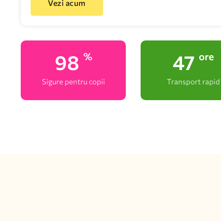
Vezi acum
100
48
%
ore
Sigure pentru copii
Transport rapid