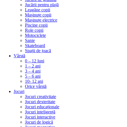
Jucării pentru plajă
Leagăne copii
Mașinuțe copii
Mașinuțe electrice
Piscine copii
Role copii
Motociclete
Sanie
Skateboard
Spații de joacă
Vârstă
0 – 12 luni
1 – 2 ani
3 – 4 ani
5 – 6 ani
10- 12 ani
Orice vârstă
Jocuri
Jocuri creativitate
Jocuri dexteritate
Jocuri educaționale
Jocuri inteligență
Jocuri interactive
Jocuri de logică