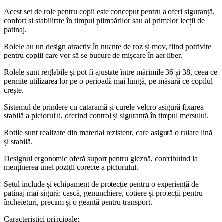
Acest set de role pentru copii este conceput pentru a oferi siguranță,
confort și stabilitate în timpul plimbărilor sau al primelor lecții de
patinaj.
Rolele au un design atractiv în nuanțe de roz și mov, fiind potrivite
pentru copiii care vor să se bucure de mișcare în aer liber.
Rolele sunt reglabile și pot fi ajustate între mărimile 36 și 38, ceea ce
permite utilizarea lor pe o perioadă mai lungă, pe măsură ce copilul
crește.
Sistemul de prindere cu cataramă și curele velcro asigură fixarea
stabilă a piciorului, oferind control și siguranță în timpul mersului.
Rotile sunt realizate din material rezistent, care asigură o rulare lină
și stabilă.
Designul ergonomic oferă suport pentru gleznă, contribuind la
menținerea unei poziții corecte a piciorului.
Setul include și echipament de protecție pentru o experiență de
patinaj mai sigură: cască, genunchiere, cotiere și protecții pentru
încheieturi, precum și o geantă pentru transport.
Caracteristici principale: