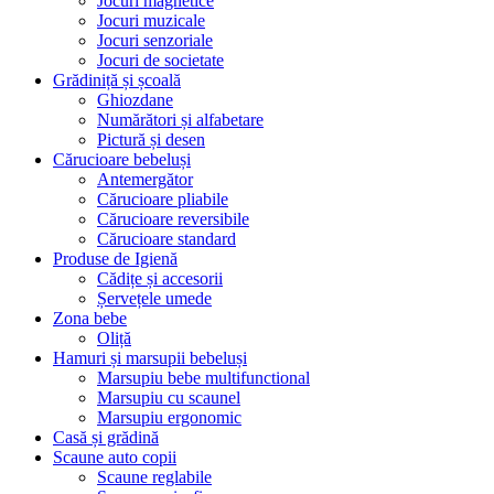
Jocuri magnetice
Jocuri muzicale
Jocuri senzoriale
Jocuri de societate
Grădiniță și școală
Ghiozdane
Numărători și alfabetare
Pictură și desen
Cărucioare bebeluși
Antemergător
Cărucioare pliabile
Cărucioare reversibile
Cărucioare standard
Produse de Igienă
Cădițe și accesorii
Șervețele umede
Zona bebe
Oliță
Hamuri și marsupii bebeluși
Marsupiu bebe multifunctional
Marsupiu cu scaunel
Marsupiu ergonomic
Casă și grădină
Scaune auto copii
Scaune reglabile