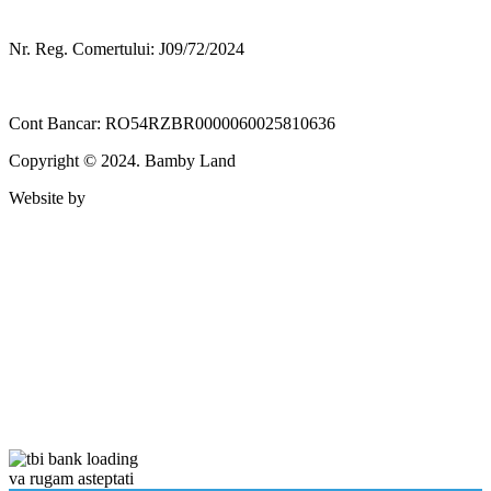
Nr. Reg. Comertului: J09/72/2024
Cont Bancar: RO54RZBR0000060025810636
Copyright © 2024. Bamby Land
Website by
va rugam asteptati