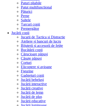
Paturi pliabile
Patut multifunctional
Păturici
Perne
Saltele
Țarcuri copii
Premergător
Jucării copii
Jucarii de Tactica si Distractie
Ateliere și bancuri de lucru
Bijuterii și accesorii de fetițe
Bucătării copii
Cărucioare păpuși
Căsuțe păpuși
Corturi
Elicoptere și avioane
Figurine
Gadgeturi copii
Jucării bebeluși
Jucării interactive
Jucării creative
Jucării de lemn
Jucării de pluș
Jucării educative
Jucării luminoase