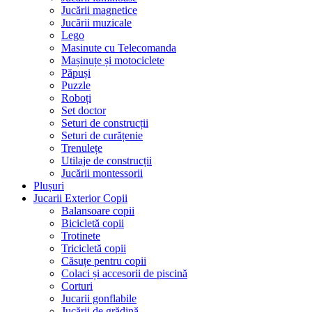
Jucării magnetice
Jucării muzicale
Lego
Masinute cu Telecomanda
Mașinuțe și motociclete
Păpuși
Puzzle
Roboți
Set doctor
Seturi de construcții
Seturi de curățenie
Trenulețe
Utilaje de construcții
Jucării montessorii
Plușuri
Jucarii Exterior Copii
Balansoare copii
Bicicletă copii
Trotinete
Tricicletă copii
Căsuțe pentru copii
Colaci și accesorii de piscină
Corturi
Jucarii gonflabile
Jucării de grădină