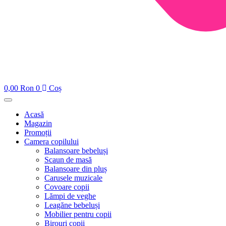
0,00
Ron
0
Coș
Acasă
Magazin
Promoții
Camera copilului
Balansoare bebeluși
Scaun de masă
Balansoare din pluș
Carusele muzicale
Covoare copii
Lămpi de veghe
Leagăne bebeluși
Mobilier pentru copii
Birouri copii