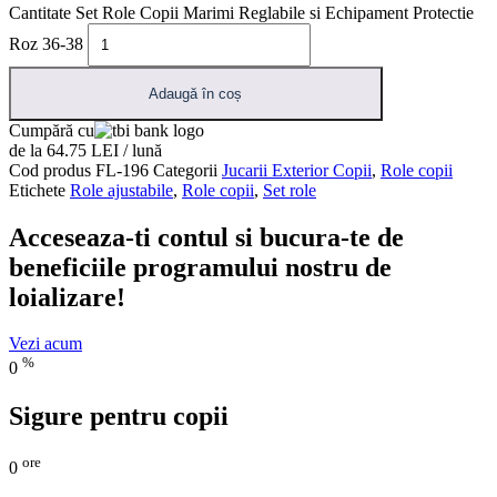
Cantitate Set Role Copii Marimi Reglabile si Echipament Protectie
Roz 36-38
Adaugă în coș
Cumpără cu
de la 64.75 LEI / lună
Cod produs
FL-196
Categorii
Jucarii Exterior Copii
,
Role copii
Etichete
Role ajustabile
,
Role copii
,
Set role
Acceseaza-ti contul si bucura-te de
beneficiile programului nostru de
loializare!
Vezi acum
%
0
Sigure pentru copii
ore
0