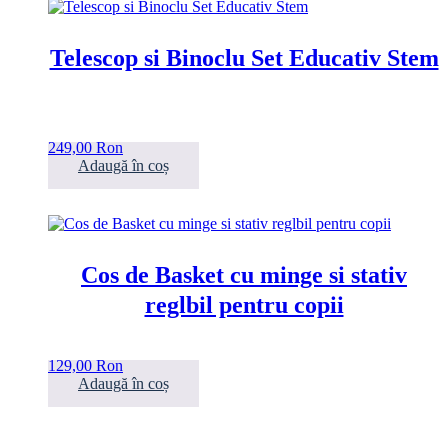
Telescop si Binoclu Set Educativ Stem
249,00
Ron
Adaugă în coș
Cos de Basket cu minge si stativ
reglbil pentru copii
129,00
Ron
Adaugă în coș