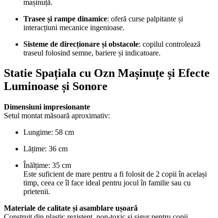
mașinuță.
Trasee și rampe dinamice
: oferă curse palpitante și
interacțiuni mecanice ingenioase.
Sisteme de direcționare și obstacole
: copilul controlează
traseul folosind semne, bariere și indicatoare.
Statie Spațiala cu Ozn Mașinuțe și Efecte
Luminoase și Sonore
Dimensiuni impresionante
Setul montat măsoară aproximativ:
Lungime: 58 cm
Lățime: 36 cm
Înălțime: 35 cm
Este suficient de mare pentru a fi folosit de 2 copii în același
timp, ceea ce îl face ideal pentru jocul în familie sau cu
prietenii.
Materiale de calitate și asamblare ușoară
Construit din plastic rezistent, non-toxic și sigur pentru copii.