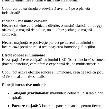
stație de alimentare și chiar o mică navetă spațială.
Copiii vor putea simula o adevărată aventură pe o planetă
îndepărtată!
Include 5 mașinuțe colorate
Fiecare set vine cu 5 vehicule diferite: o mașină clasică, un buggy
off-road, o mașină de poliție, un autobuz școlar și o mașină
compactă.
Fiecare mașinuță se potrivește perfect pe traseul circuitului și
încurajează jocul de rol și recunoașterea formelor și funcțiilor.
Efecte sonore și luminoase
Baza spațială este echipată cu lumini LED (baterii incluse) și sunete
(baterii neincluse) care oferă o experiență de joc multisenzorială.
Copiii pot activa efectele sonore și luminoase, ceea ce face ca jocul
să fie și mai atractiv și realist.
Funcții interactive multiple
Tobogan gravitațional
: mașinuțele coboară lin și rapid prin
spirală.
Parcare etajată
: 3 locuri de parcare marcate pentru fiecare