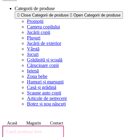
Categorii de produse
Close Categorii de produse
Open Categorii de produse
Promoții
Camera copilului
Jucării copii
Plușuri
Jucării de exterior
Vârstă
Jocuri
Grădiniță și școală
Cărucioare copii
Igienă
Zona bebe
Hamuri și marsupii
Casă și grădină
Scaune auto copii
Articole de petrecere
Botez și nou născuți
Acasă
Magazin
Contact
Products
search