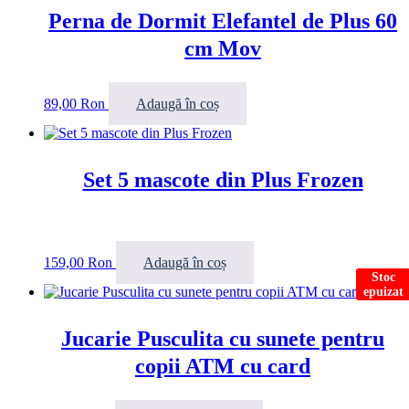
Perna de Dormit Elefantel de Plus 60
cm Mov
89,00
Ron
Adaugă în coș
Set 5 mascote din Plus Frozen
159,00
Ron
Adaugă în coș
Stoc
epuizat
Jucarie Pusculita cu sunete pentru
copii ATM cu card