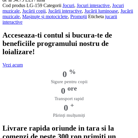
și
Cod produs
LG-159
Categorii
Jocuri
,
Jocuri interactive
,
Jocuri
Efecte
muzicale
,
Jucării copii
,
Jucării interactive
,
Jucării luminoase
,
Jucării
Luminoase
muzicale
,
Mașinuțe și motociclete
,
Promoții
Eticheta
jucarii
si
interactive
Sonore
Acceseaza-ti contul si bucura-te de
beneficiile programului nostru de
loializare!
Vezi acum
%
0
Sigure pentru copii
ore
0
Transport rapid
+
0
Părinți mulțumiți
Livrare rapida oriunde in tara si la
comenzi de peste 300 ron primiti un