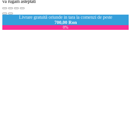
va rugam asteptati
Livrare gratuită oriunde in tara la comenzi de peste
700,00
Ron
0%