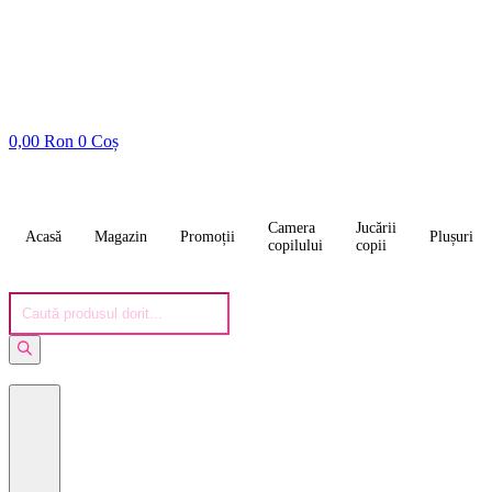
0,00
Ron
0
Coș
Camera
Jucării
Acasă
Magazin
Promoții
Plușuri
copilului
copii
Products
search