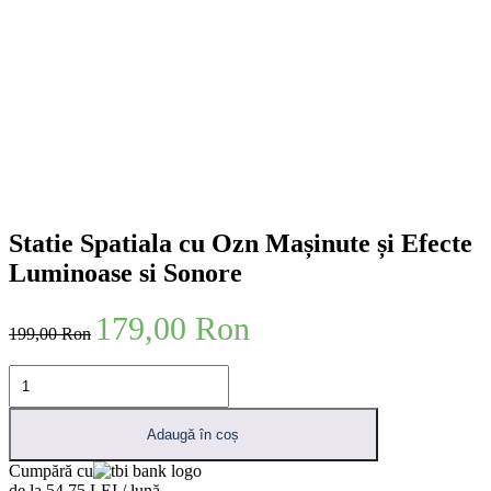
Statie Spatiala cu Ozn Mașinute și Efecte
Luminoase si Sonore
Prețul
Prețul
179,00
Ron
199,00
Ron
inițial
curent
a
este:
Cantitate
fost:
179,00 lei.
Statie
199,00 lei.
Spatiala
cu
Adaugă în coș
Ozn
Cumpără cu
Mașinute
de la 54.75 LEI / lună