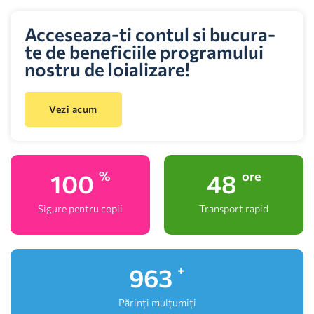
Acceseaza-ti contul si bucura-
te de beneficiile programului
nostru de loializare!
Vezi acum
100
48
%
ore
Sigure pentru copii
Transport rapid
1,000
+
Părinți mulțumiți