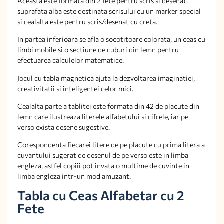
Aceasta este formata din 2 fete pentru scris si desenat:
suprafata alba este destinata scrisului cu un marker special
si cealalta este pentru scris/desenat cu creta.
In partea inferioara se afla o socotitoare colorata, un ceas cu
limbi mobile si o sectiune de cuburi din lemn pentru
efectuarea calculelor matematice.
Jocul cu tabla magnetica ajuta la dezvoltarea imaginatiei,
creativitatii si inteligentei celor mici.
Cealalta parte a tablitei este formata din 42 de placute din
lemn care ilustreaza literele alfabetului si cifrele, iar pe
verso exista desene sugestive.
Corespondenta fiecarei litere de pe placute cu prima litera a
cuvantului sugerat de desenul de pe verso este in limba
engleza, astfel copiii pot invata o multime de cuvinte in
limba engleza intr-un mod amuzant.
Tabla cu Ceas Alfabetar cu 2
Fete