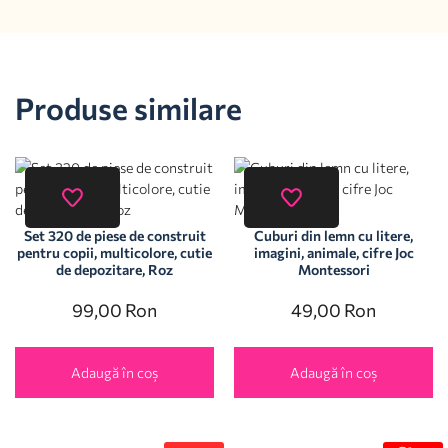
Produse similare
Set 320 de piese de construit
Cuburi din lemn cu litere,
pentru copii, multicolore, cutie
imagini, animale, cifre Joc
de depozitare, Roz
Montessori
99,00
Ron
49,00
Ron
Adaugă în coș
Adaugă în coș