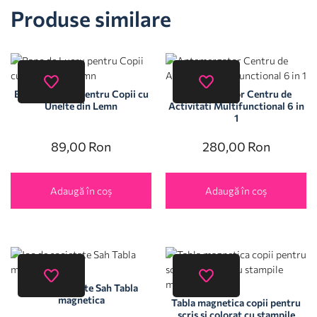
Produse similare
Banc de Lucru pentru Copii cu
Antemergator Centru de
Unelte din Lemn
Activitati Multifunctional 6 in
1
89,00
Ron
280,00
Ron
Adaugă în coș
Adaugă în coș
Joc de societate Sah Tabla
magnetica
Tabla magnetica copii pentru
scris si colorat cu stampile