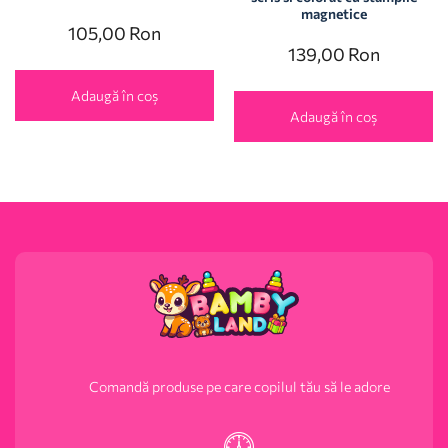
magnetice
105,00
Ron
139,00
Ron
Adaugă în coș
Adaugă în coș
Comandă produse pe care copilul tău să le adore