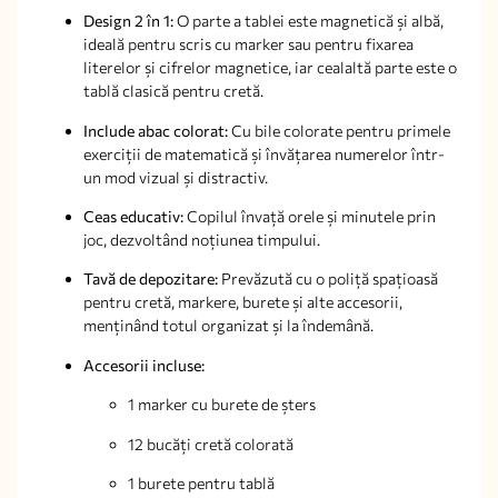
Design 2 în 1:
O parte a tablei este magnetică și albă,
ideală pentru scris cu marker sau pentru fixarea
literelor și cifrelor magnetice, iar cealaltă parte este o
tablă clasică pentru cretă.
Include abac colorat:
Cu bile colorate pentru primele
exerciții de matematică și învățarea numerelor într-
un mod vizual și distractiv.
Ceas educativ:
Copilul învață orele și minutele prin
joc, dezvoltând noțiunea timpului.
Tavă de depozitare:
Prevăzută cu o poliță spațioasă
pentru cretă, markere, burete și alte accesorii,
menținând totul organizat și la îndemână.
Accesorii incluse:
1 marker cu burete de șters
12 bucăți cretă colorată
1 burete pentru tablă