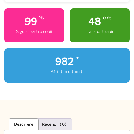
100
48
%
ore
Sigure pentru copii
Transport rapid
1,000
+
Părinți mulțumiți
Descriere
Recenzii (0)