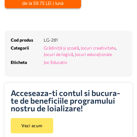
de la 59.75 LEI / lună
Cod produs
LG-281
Categorii
Grădiniță și școală
,
Jocuri creativitate
,
Jocuri de logică
,
Jocuri educaționale
Eticheta
Joc Educativ
Acceseaza-ti contul si bucura-
te de beneficiile programului
nostru de loializare!
Vezi acum