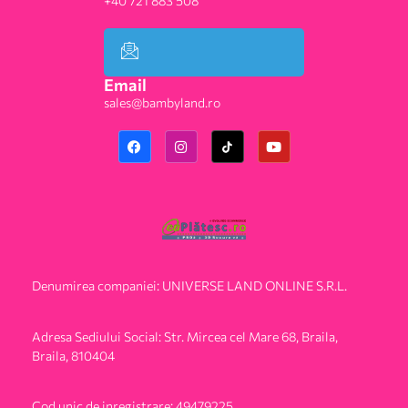
+40 721 883 508
Email
sales@bambyland.ro​
Denumirea companiei: UNIVERSE LAND ONLINE S.R.L.
Adresa Sediului Social: Str. Mircea cel Mare 68, Braila,
Braila, 810404
Cod unic de inregistrare: 49479225