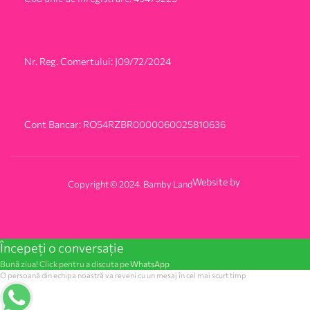
Nr. Reg. Comertului: J09/72/2024
Cont Bancar: RO54RZBR0000060025810636
Website by
Copyright © 2024. Bamby Land
Începeți o conversație
Bună ziua! Click pentru a discuta pe
WhatsApp
O persoană din echipa noastră va reveni cu un mesaj în cel mai scurt timp