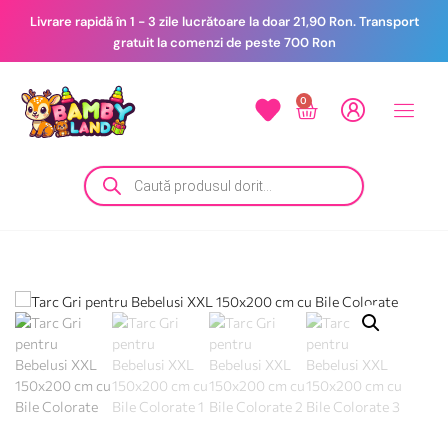
Livrare rapidă în 1 - 3 zile lucrătoare la doar 21,90 Ron. Transport
gratuit la comenzi de peste 700 Ron
0
le
Botez
Contact
si Nou
cere
Nascuti