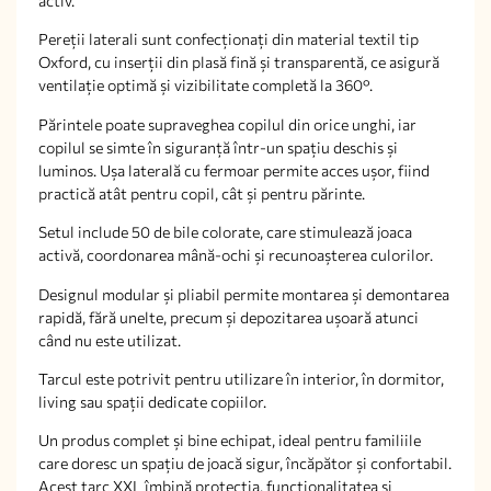
activ.
Pereții laterali sunt confecționați din material textil tip
Oxford, cu inserții din plasă fină și transparentă, ce asigură
ventilație optimă și vizibilitate completă la 360°.
Părintele poate supraveghea copilul din orice unghi, iar
copilul se simte în siguranță într-un spațiu deschis și
luminos. Ușa laterală cu fermoar permite acces ușor, fiind
practică atât pentru copil, cât și pentru părinte.
Setul include 50 de bile colorate, care stimulează joaca
activă, coordonarea mână-ochi și recunoașterea culorilor.
Designul modular și pliabil permite montarea și demontarea
rapidă, fără unelte, precum și depozitarea ușoară atunci
când nu este utilizat.
Tarcul este potrivit pentru utilizare în interior, în dormitor,
living sau spații dedicate copiilor.
Un produs complet și bine echipat, ideal pentru familiile
care doresc un spațiu de joacă sigur, încăpător și confortabil.
Acest tarc XXL îmbină protecția, funcționalitatea și