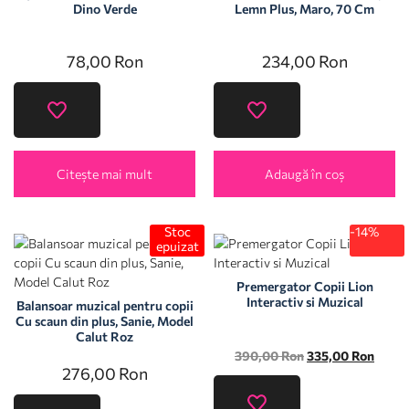
Dino Verde
Lemn Plus, Maro, 70 Cm
78,00
Ron
234,00
Ron
Citește mai mult
Adaugă în coș
Stoc
-14%
epuizat
Premergator Copii Lion
Interactiv si Muzical
Balansoar muzical pentru copii
Cu scaun din plus, Sanie, Model
Calut Roz
390,00
Ron
335,00
Ron
276,00
Ron