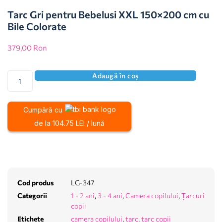
Tarc Gri pentru Bebelusi XXL 150×200 cm cu
Bile Colorate
379,00
Ron
Adaugă în coș
Cumpără cu
de la 104.75 LEI / lună
Cod produs
LG-347
Categorii
1 - 2 ani
,
3 - 4 ani
,
Camera copilului
,
Țarcuri
copii
Etichete
camera copilului
,
tarc
,
tarc copii