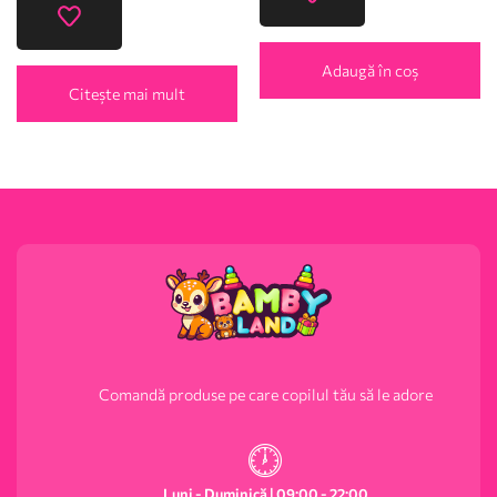
Adaugă în coș
Citește mai mult
Comandă produse pe care copilul tău să le adore
Luni - Duminică | 09:00 - 22:00