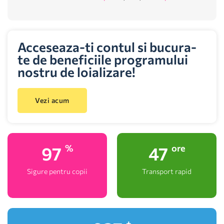
Acceseaza-ti contul si bucura-
te de beneficiile programului
nostru de loializare!
Vezi acum
100
48
%
ore
Sigure pentru copii
Transport rapid
+