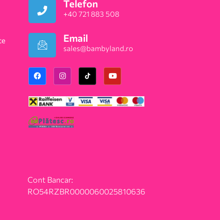
Telefon
+40 721 883 508
Email
te
sales@bambyland.ro​
Cont Bancar:
RO54RZBR0000060025810636