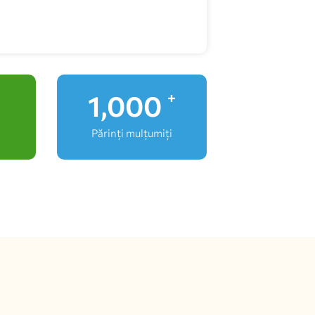
1,000
+
Părinți mulțumiți