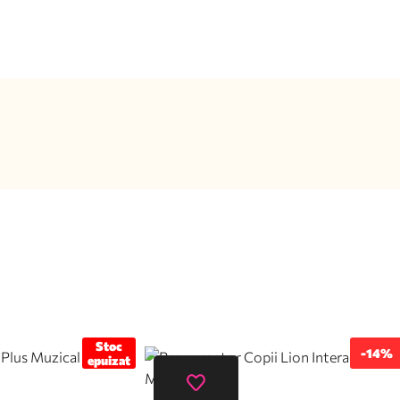
Stoc
-14%
epuizat