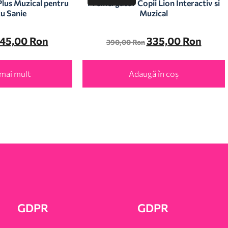
Plus Muzical pentru
Premergator Copii Lion Interactiv si
cu Sanie
Muzical
45,00
Ron
335,00
Ron
390,00
Ron
 mai mult
Adaugă în coș
GDPR
GDPR