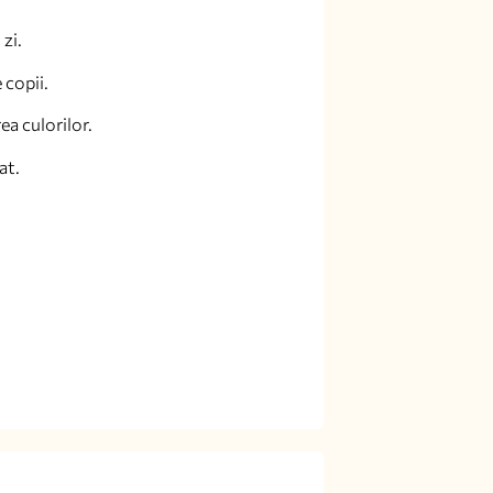
 zi.
 copii.
ea culorilor.
at.