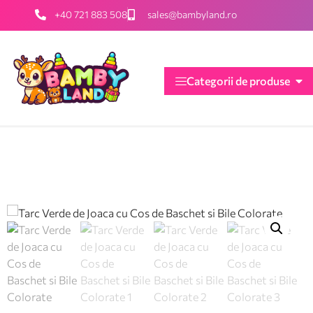
+40 721 883 508
sales@bambyland.ro
Categorii de produse