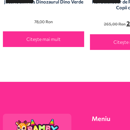
Jucarie din Plus Dinozaurul Dino Verde
Ren Balansoar de 
Copii 
78,00
Ron
2
265,00
Ron
Citește mai mult
Citește
Meniu