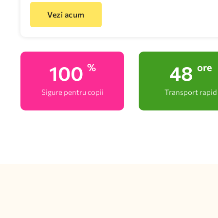
Vezi acum
100
48
%
ore
Sigure pentru copii
Transport rapid