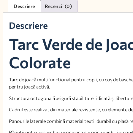
Descriere
Recenzii (0)
Descriere
Tarc Verde de Joac
Colorate
Tarc de joacă multifuncțional pentru copii, cu coș de baschet
pentru joacă activă.
Structura octogonală asigură stabilitate ridicată și libertate
Cadrul este realizat din materiale rezistente, cu elemente de
Panourile laterale combină material textil durabil cu plasă re
Părinții pot supraveghea ușor joaca din orice unghi, iar copil