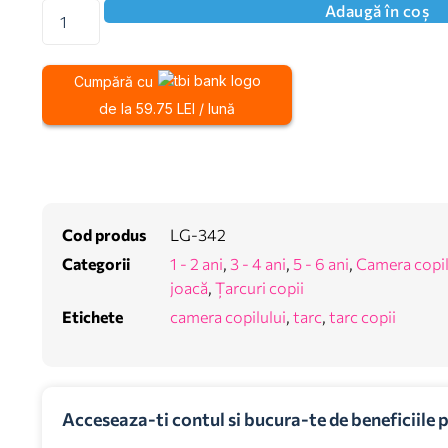
Adaugă în coș
Cumpără cu
de la 59.75 LEI / lună
Cod produs
LG-342
Categorii
1 - 2 ani
,
3 - 4 ani
,
5 - 6 ani
,
Camera copil
joacă
,
Țarcuri copii
Etichete
camera copilului
,
tarc
,
tarc copii
Acceseaza-ti contul si bucura-te de beneficiile 