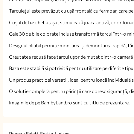
Tarculețul este prevăzut cu ușă frontală cu fermoar, care permit
Coșul de baschet atașat stimulează joaca activă, coordonare
Cele 30 de bile colorate incluse transformă tarcul într-o min
Designul pliabil permite montarea și demontarea rapidă, fără
Greutatea redusă face tarcul ușor de mutat dintr-o cameră î
Baza este stabilă și potrivită pentru utilizare pe diferite tipu
Un produs practic și versatil, ideal pentru joacă individuală s
O soluție completă pentru părinții care doresc siguranță, dis
Imaginile de pe BambyLand.ro sunt cu titlu de prezentare.
Pentru: Baieti, Fetite, Unisex