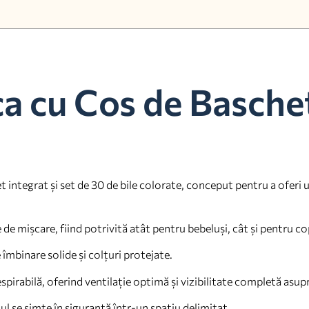
a cu Cos de Baschet
 integrat și set de 30 de bile colorate, conceput pentru a oferi un
 de mișcare, fiind potrivită atât pentru bebeluși, cât și pentru co
 îmbinare solide și colțuri protejate.
spirabilă, oferind ventilație optimă și vizibilitate completă asupr
ul se simte în siguranță într-un spațiu delimitat.