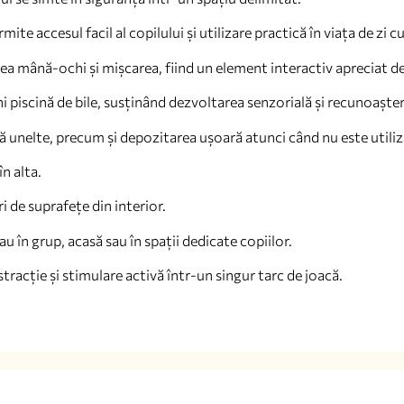
e accesul facil al copilului și utilizare practică în viața de zi cu
a mână-ochi și mișcarea, fiind un element interactiv apreciat de
i piscină de bile, susținând dezvoltarea senzorială și recunoașter
 unelte, precum și depozitarea ușoară atunci când nu este utiliz
n alta.
ri de suprafețe din interior.
au în grup, acasă sau în spații dedicate copiilor.
tracție și stimulare activă într-un singur tarc de joacă.