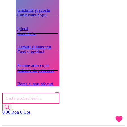
Grădiniță și școală
Cărucioare copii
Igienă
Zona bebe
Hamuri și marsupii
Casă și grădină
Scaune auto copii
Articole de petrecere
Botez și nou născuți
Products
search
0,00
Ron
0
Coș