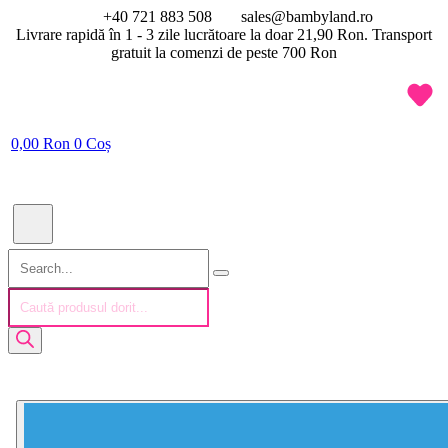
Sari
+40 721 883 508
sales@bambyland.ro
la
Livrare rapidă în 1 - 3 zile lucrătoare la doar 21,90 Ron. Transport
conținut
gratuit la comenzi de peste 700 Ron
0,00
Ron
0
Coș
Search
Products
search