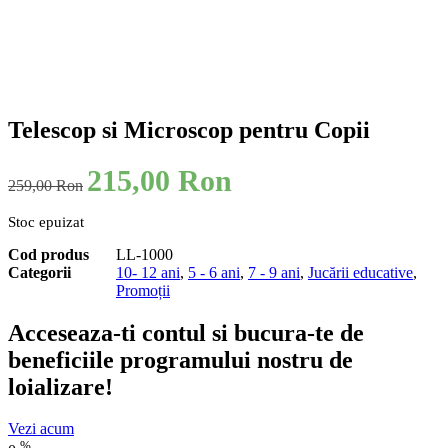
Telescop si Microscop pentru Copii
Prețul
215,00
Ron
Prețul
259,00
Ron
inițial
curent
a
este:
Stoc epuizat
fost:
215,00 lei.
259,00 lei.
Cod produs
LL-1000
Categorii
10- 12 ani
,
5 - 6 ani
,
7 - 9 ani
,
Jucării educative
,
Promoții
Acceseaza-ti contul si bucura-te de
beneficiile programului nostru de
loializare!
Vezi acum
%