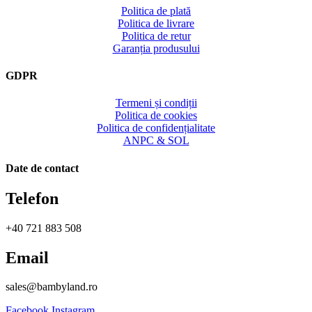
Politica de plată
Politica de livrare
Politica de retur
Garanția produsului
GDPR
Termeni și condiții
Politica de cookies
Politica de confidențialitate
ANPC & SOL
Date de contact
Telefon
+40 721 883 508
Email
sales@bambyland.ro​
Facebook
Instagram