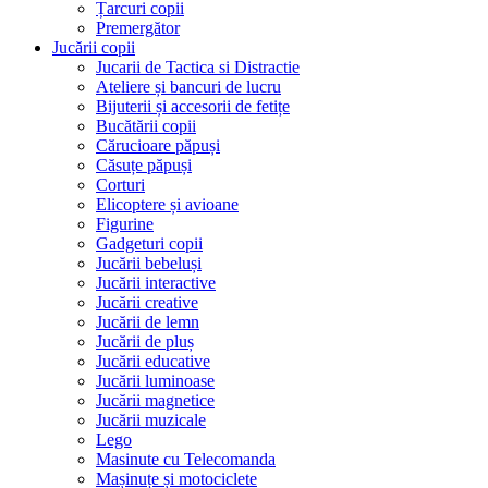
Țarcuri copii
Premergător
Jucării copii
Jucarii de Tactica si Distractie
Ateliere și bancuri de lucru
Bijuterii și accesorii de fetițe
Bucătării copii
Cărucioare păpuși
Căsuțe păpuși
Corturi
Elicoptere și avioane
Figurine
Gadgeturi copii
Jucării bebeluși
Jucării interactive
Jucării creative
Jucării de lemn
Jucării de pluș
Jucării educative
Jucării luminoase
Jucării magnetice
Jucării muzicale
Lego
Masinute cu Telecomanda
Mașinuțe și motociclete