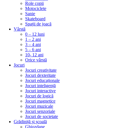
Role copii
Motociclete
Sanie
Skateboard
Spații de joacă
Vârstă
0 – 12 luni
1 – 2 ani
3 – 4 ani
5 – 6 ani
10- 12 ani
Orice vârstă
Jocuri
Jocuri creativitate
Jocuri dexteritate
Jocuri educaționale
Jocuri inteligență
Jocuri interactive
Jocuri de logică
Jocuri magnetice
Jocuri muzicale
Jocuri senzoriale
Jocuri de societate
Grădiniță și școală
Ghiozdane