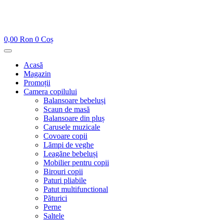
0,00
Ron
0
Coș
Acasă
Magazin
Promoții
Camera copilului
Balansoare bebeluși
Scaun de masă
Balansoare din pluș
Carusele muzicale
Covoare copii
Lămpi de veghe
Leagăne bebeluși
Mobilier pentru copii
Birouri copii
Paturi pliabile
Patut multifunctional
Păturici
Perne
Saltele