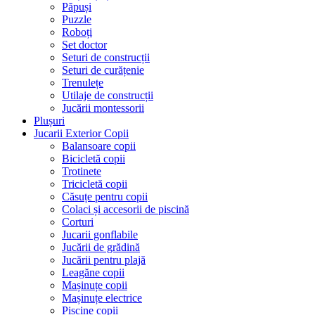
Păpuși
Puzzle
Roboți
Set doctor
Seturi de construcții
Seturi de curățenie
Trenulețe
Utilaje de construcții
Jucării montessorii
Plușuri
Jucarii Exterior Copii
Balansoare copii
Bicicletă copii
Trotinete
Tricicletă copii
Căsuțe pentru copii
Colaci și accesorii de piscină
Corturi
Jucarii gonflabile
Jucării de grădină
Jucării pentru plajă
Leagăne copii
Mașinuțe copii
Mașinuțe electrice
Piscine copii