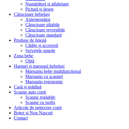
Numărători și alfabetare
Pictură și desen
Cărucioare bebeluși
Antemergător
Cărucioare pliabile
Cărucioare reversibile
Cărucioare standard
Produse de Igienă
Cădițe și accesorii
Șervețele umede
Zona bebe
Oliță
Hamuri și marsupii bebeluși
Marsupiu bebe multifunctional
Marsupiu cu scaunel
Marsupiu ergonomic
Casă și grădină
Scaune auto copii
Scaune reglabile
Scaune cu isofix
Articole de petrecere copii
Botez si Nou Nascuti
Contact