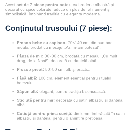
Acest
set de 7 piese pentru botez
, cu broderie albastră și
decorat cu spice colorate, aduce un plus de rafinament și
simbolistică, îmbinând tradiția cu eleganța modernă.
Conținutul trusoului (7 piese):
Prosop bebe cu capișon:
70×140 cm, din bumbac
moale, brodat cu mesajul „Azi m-am botezat”.
Pânză de mir:
90×90 cm, brodată cu mesajul „Cu mult
drag, de la Nași!”, decorată cu dantelă albă.
Prosop preot:
50×80 cm, alb și practic.
Fâșă albă:
100 cm, element esențial pentru ritualul
botezului.
Săpun alb:
elegant, pentru tradiția bisericească.
Sticluță pentru mir:
decorată cu satin albastru și dantelă
albă.
Cutiuță pentru prima șuviță:
din lemn, îmbrăcată în satin
albastru și dantelă, pentru o amintire prețioasă.