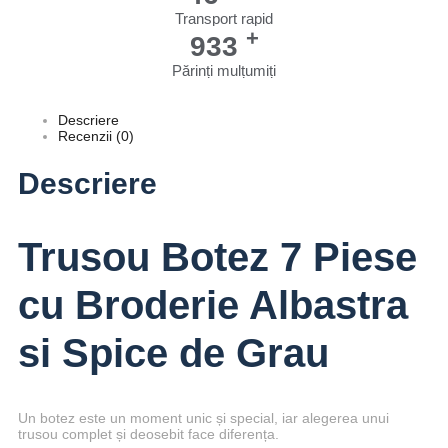
Transport rapid
+
991
Părinți mulțumiți
Descriere
Recenzii (0)
Descriere
Trusou Botez 7 Piese
cu Broderie Albastra
si Spice de Grau
Un botez este un moment unic și special, iar alegerea unui
trusou complet și deosebit face diferența.