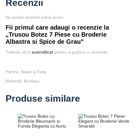
Recenzii
Nu există recenzii până acum.
Fii primul care adaugi o recenzie la
„Trusou Botez 7 Piese cu Broderie
Albastra si Spice de Grau”
Trebuie să fii
autentificat
pentru a publica o recenzie.
Pentru: Baieti si Fete
Material: Bumbac
Produse similare