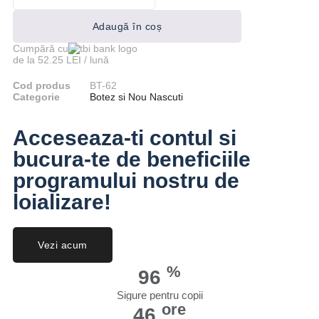
Adaugă în coș
Cumpără cu
de la 52.25 LEI / lună
Cod produs
BT-62
Categorie
Botez si Nou Nascuti
Acceseaza-ti contul si
bucura-te de beneficiile
programului nostru de
loializare!
Vezi acum
%
100
Sigure pentru copii
ore
48