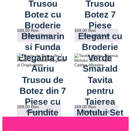
Trusou
Trusou
Botez cu
Botez 7
Broderie
Piese
169,00
Ron
169,00
Ron
Bleumarin
Elegant cu
Adaugă în coș
Adaugă în coș
si Funda
Broderie
Eleganta cu
Verde
Auriu
Smarald
Trusou de
Tavita
Botez din 7
pentru
Piese cu
Taierea
169,00
Ron
169,00
Ron
Fundite
Motului Set
Adaugă în coș
Adaugă în coș
Eleganta si
Complet