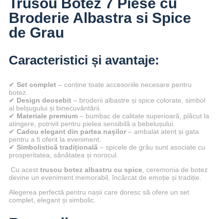
Trusou Botez 7 Piese cu
Broderie Albastra si Spice
de Grau
Caracteristici și avantaje:
✔
Set complet
– conține toate accesoriile necesare pentru
botez.
✔
Design deosebit
– broderii albastre și spice colorate, simbol
al belșugului și binecuvântării.
✔
Materiale premium
– bumbac de calitate superioară, plăcut la
atingere, potrivit pentru pielea sensibilă a bebelușului.
✔
Cadou elegant din partea nașilor
– ambalat atent și gata
pentru a fi oferit la eveniment.
✔
Simbolistică tradițională
– spicele de grâu sunt asociate cu
prosperitatea, sănătatea și norocul.
Cu acest
trusou botez albastru cu spice
, ceremonia de botez
devine un eveniment memorabil, încărcat de emoție și tradiție.
Alegerea perfectă pentru nașii care doresc să ofere un set
complet, elegant și simbolic.