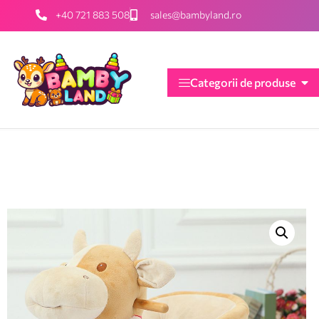
+40 721 883 508
sales@bambyland.ro
Categorii de produse