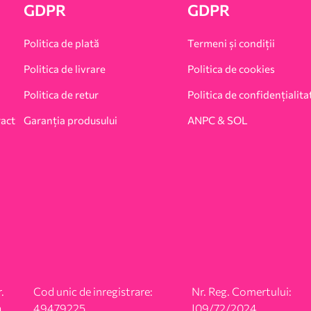
GDPR
GDPR
Politica de plată
Termeni și condiții
Politica de livrare
Politica de cookies
Politica de retur
Politica de confidențialita
ract
Garanția produsului
ANPC & SOL
.
Cod unic de inregistrare:
Nr. Reg. Comertului:
,
49479225
J09/72/2024