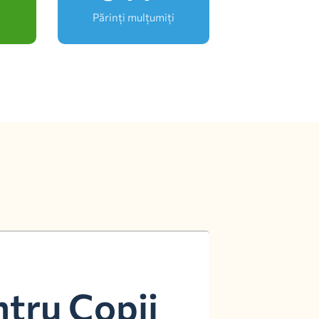
Părinți mulțumiți
ntru Copii