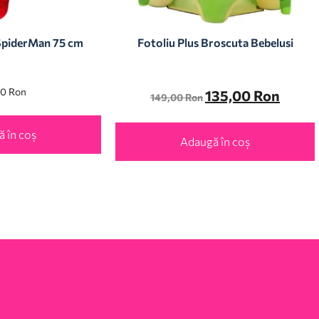
 SpiderMan 75 cm
Fotoliu Plus Broscuta Bebelusi
00
Ron
135,00
Ron
149,00
Ron
 în coș
Adaugă în coș