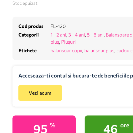
Stoc epuizat
Cod produs
FL-120
Categorii
1 - 2 ani
,
3 - 4 ani
,
5 - 6 ani
,
Balansoare d
pluș
,
Plușuri
Etichete
balansoar copii
,
balansoar plus
,
cadou c
Acceseaza-ti contul si bucura-te de beneficiile 
Vezi acum
100
48
%
ore