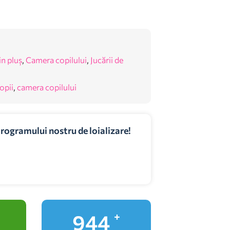
in pluș
,
Camera copilului
,
Jucării de
opii
,
camera copilului
programului nostru de loializare!
1,000
+