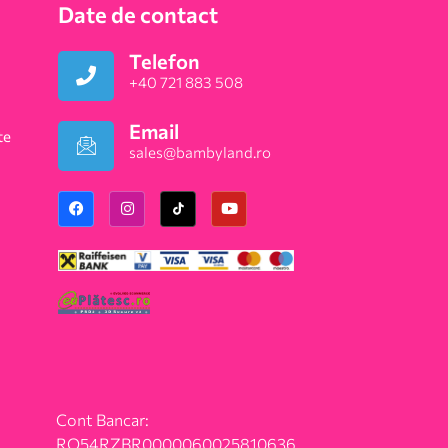
Date de contact
Telefon
+40 721 883 508
Email
te
sales@bambyland.ro​
Cont Bancar:
RO54RZBR0000060025810636