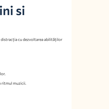
ni si
distracția cu dezvoltarea abilităților
lor.
 ritmul muzicii.