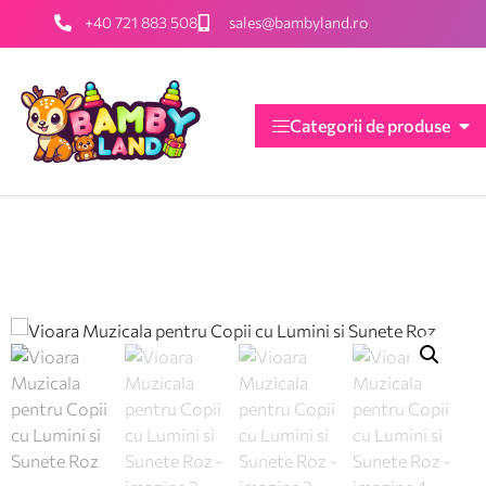
+40 721 883 508
sales@bambyland.ro
Categorii de produse