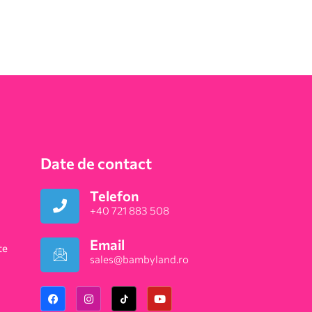
Date de contact
Telefon
+40 721 883 508
Email
te
sales@bambyland.ro​