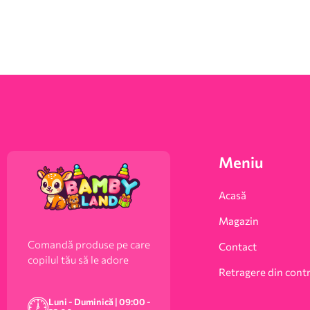
Meniu
Acasă
Magazin
Comandă produse pe care
Contact
copilul tău să le adore
Retragere din cont
Luni - Duminică | 09:00 -