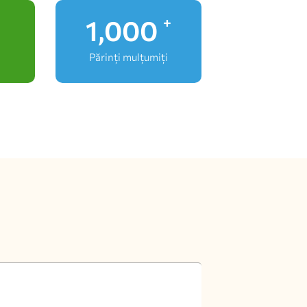
1,000
+
Părinți mulțumiți