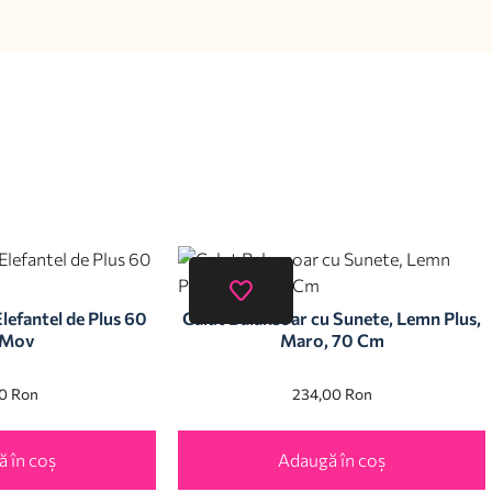
lefantel de Plus 60
Calut Balansoar cu Sunete, Lemn Plus,
 Mov
Maro, 70 Cm
00
Ron
234,00
Ron
 în coș
Adaugă în coș