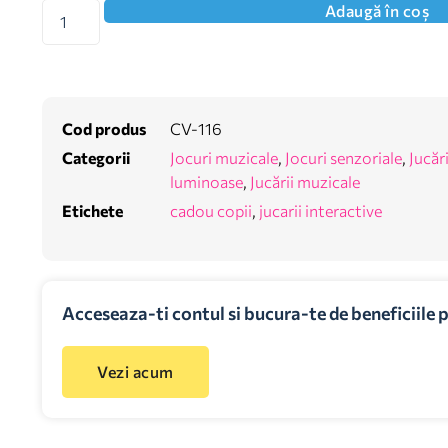
Adaugă în coș
Cod produs
CV-116
Categorii
Jocuri muzicale
,
Jocuri senzoriale
,
Jucări
luminoase
,
Jucării muzicale
Etichete
cadou copii
,
jucarii interactive
Acceseaza-ti contul si bucura-te de beneficiile 
Vezi acum