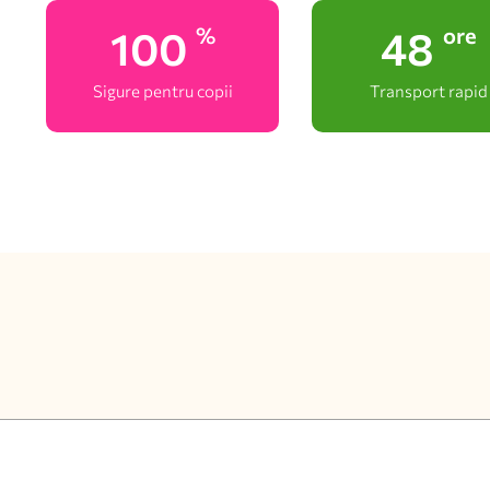
100
48
%
ore
Sigure pentru copii
Transport rapid