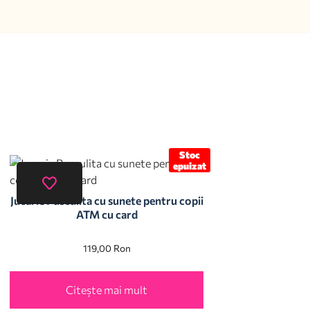
Stoc
epuizat
Jucarie Pusculita cu sunete pentru copii
ATM cu card
119,00
Ron
Citește mai mult