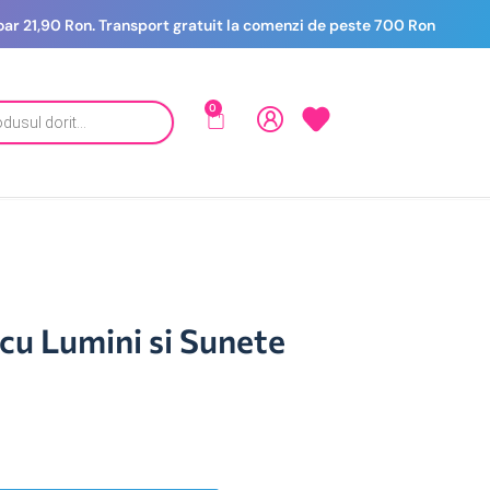
 doar 21,90 Ron. Transport gratuit la comenzi de peste 700 Ron
0
cu Lumini si Sunete