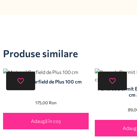
Produse similare
Motanul Garfield de Plus 100 cm
Perna de Dormit E
cm
175,00
Ron
89,
Adaugă în coș
Adaugă