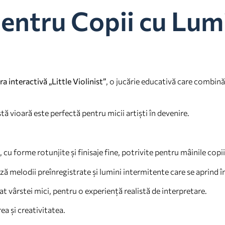
entru Copii cu Lumi
ra interactivă „Little Violinist”
, o jucărie educativă care combină 
ă vioară este perfectă pentru micii artiști în devenire.
, cu forme rotunjite și finisaje fine, potrivite pentru mâinile copii
ză melodii preînregistrate și lumini intermitente care se aprind în
at vârstei mici, pentru o experiență realistă de interpretare.
a și creativitatea.