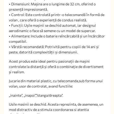
• Dimensiuni: Mașina are o lungime de 32 cm, oferind o
prezență impresionantă.
• Control: Este controlată printr-o telecomandă în formă de
volan , care oferă o experiență de condus realistă.
• Funcții: Ușile mașinii se deschid automat, iar designul
aerodinamic o face să semene cu un model de supercar.
• Alimentare: Include o baterie reîncărcabilă și un încărcător
compatibil.
• Vârstă recomandată: Potrivită pentru copiii de 14 ani și
peste, datorită complexității și dimensiunii.
Acest produs este ideal pentru pasionații de mașini
controlate la distanță și oferă o combinație de divertisment
și realism.
Jucarie din material plastic, cu telecomanda,sub forma unui
volan, usor de controlat, avand functiile:
„inainte”, „inapoi”,”stanga/dreapta”.
Usile masinii se deschid. Acesta reprezinta, de asemenea, un
mod distractiv de a stimula coordonarea si atentia