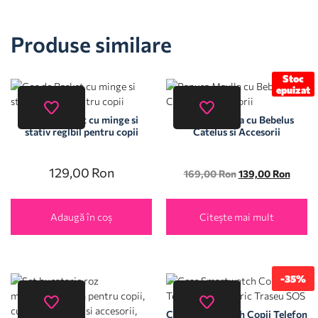
Produse similare
Stoc
epuizat
Cos de Basket cu minge si
Papusa Maylla cu Bebelus
stativ reglbil pentru copii
Catelus si Accesorii
129,00
Ron
169,00
Ron
139,00
Ron
Adaugă în coș
Citește mai mult
-35%
Ceas Smartwatch Copii Telefon