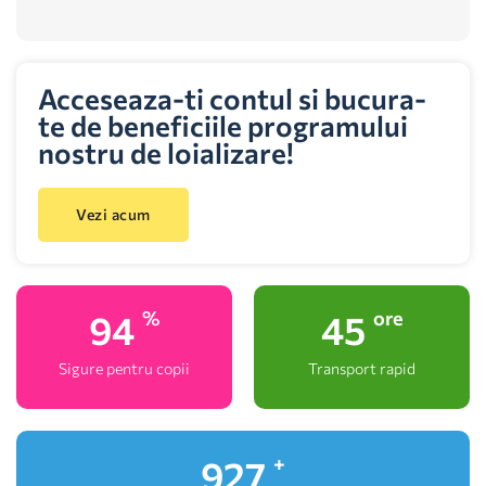
Acceseaza-ti contul si bucura-
te de beneficiile programului
nostru de loializare!
Vezi acum
100
48
%
ore
Sigure pentru copii
Transport rapid
1,000
+