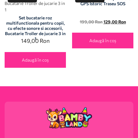
GPS Istoric Traseu SOS
Set bucatarie roz
199,00
Ron
129,00
Ron
multifunctionala pentru copii,
cu efecte sonore si accesorii,
Bucatarie Troller de jucarie 3 in
1
149,00
Ron
Adaugă în coș
Adaugă în coș