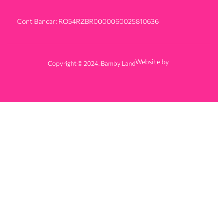
Cont Bancar: RO54RZBR0000060025810636
Website by
Copyright © 2024. Bamby Land