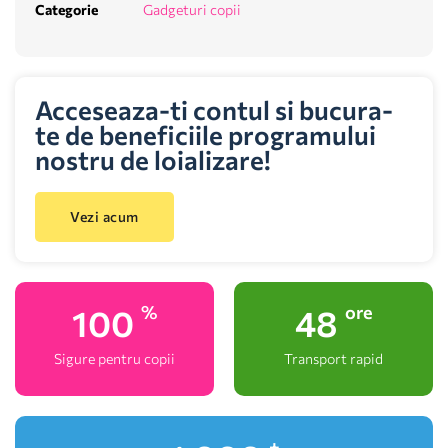
Categorie
Gadgeturi copii
Acceseaza-ti contul si bucura-
te de beneficiile programului
nostru de loializare!
Vezi acum
100
48
%
ore
Sigure pentru copii
Transport rapid
+