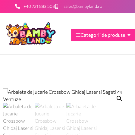
+40 721 883 508
sales@bambyland.ro
Categorii de produse