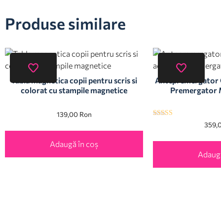
Produse similare
Tabla magnetica copii pentru scris si
Antepremergator C
colorat cu stampile magnetice
Premergator M
139,00
Ron
Evaluat la
359,
5.00
din 5
Adaugă în coș
Adaugă