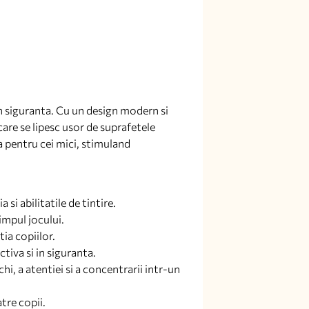
in siguranta. Cu un design modern si
care se lipesc usor de suprafetele
a pentru cei mici, stimuland
 si abilitatile de tintire.
timpul jocului.
ia copiilor.
tiva si in siguranta.
, a atentiei si a concentrarii intr-un
atre copii.