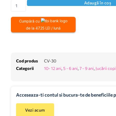
Adaugă în coș
Cumpără cu
de la 47.25 LEI / lună
Cod produs
CV-30
Categorii
10- 12 ani
,
5 - 6 ani
,
7 - 9 ani
,
Jucării copi
Acceseaza-ti contul si bucura-te de beneficiile 
Vezi acum