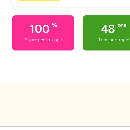
100
48
%
ore
Sigure pentru copii
Transport rapid