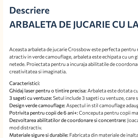
Descriere
ARBALETA DE JUCARIE CU L
Aceasta arbaleta de jucarie Crossbow este perfecta pentru mic
atractiv in verde camouflage, arbaleta este echipata cu un ghi
netede. Proiectata pentru a incuraja abilitatile de coordonar
creativitatea si imaginatia.
Caracteristici:
Ghidaj laser pentru o tintire precisa:
Arbaleta este dotata cu u
3 sageti cu ventuze:
Setul include 3 sageti cu ventuze, care s
Design verde camouflage:
Aspectul in stil camouflage adauga
Potrivita pentru copii de 6 ani+:
Conceputa pentru copii mai m
Dezvoltarea abilitatilor de coordonare si concentrare:
Joaca
mod distractiv.
Materiale sigure si durabile:
Fabricata din materiale de inalta