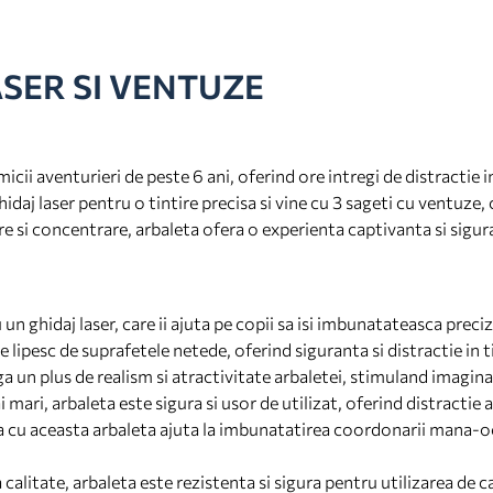
ASER SI VENTUZE
ii aventurieri de peste 6 ani, oferind ore intregi de distractie 
daj laser pentru o tintire precisa si vine cu 3 sageti cu ventuze, 
e si concentrare, arbaleta ofera o experienta captivanta si sigur
n ghidaj laser, care ii ajuta pe copii sa isi imbunatateasca precizia
e lipesc de suprafetele netede, oferind siguranta si distractie in 
 un plus de realism si atractivitate arbaletei, stimuland imaginat
ari, arbaleta este sigura si usor de utilizat, oferind distractie ac
 cu aceasta arbaleta ajuta la imbunatatirea coordonarii mana-ochi
 calitate, arbaleta este rezistenta si sigura pentru utilizarea de c