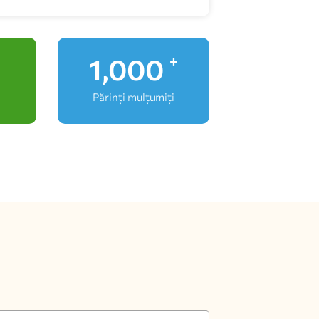
1,000
+
Părinți mulțumiți