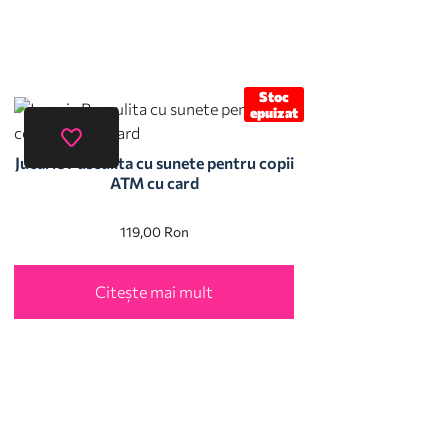
Stoc
epuizat
Jucarie Pusculita cu sunete pentru copii
ATM cu card
119,00
Ron
Citește mai mult