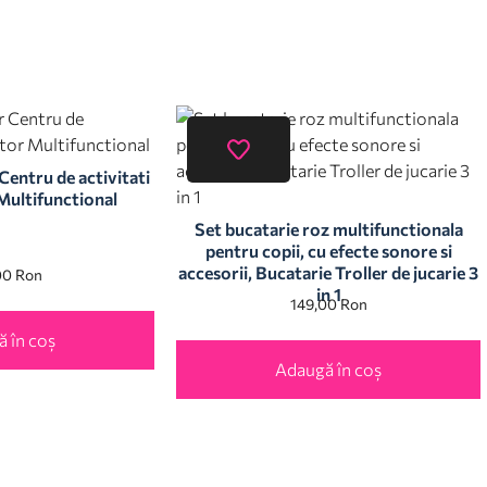
entru de activitati
ultifunctional
Set bucatarie roz multifunctionala
pentru copii, cu efecte sonore si
accesorii, Bucatarie Troller de jucarie 3
00
Ron
in 1
149,00
Ron
 în coș
Adaugă în coș