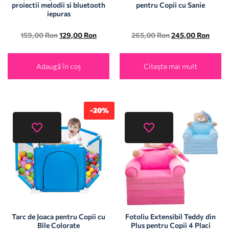
proiectii melodii si bluetooth
pentru Copii cu Sanie
iepuras
159,00
Ron
129,00
Ron
265,00
Ron
245,00
Ron
Adaugă în coș
Citește mai mult
-20%
Tarc de Joaca pentru Copii cu
Fotoliu Extensibil Teddy din
Bile Colorate
Plus pentru Copii 4 Placi