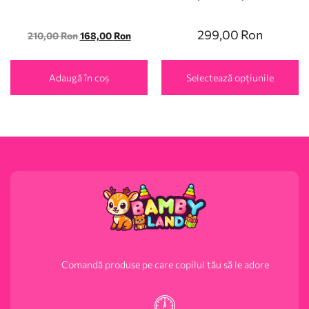
299,00
Ron
210,00
Ron
168,00
Ron
Adaugă în coș
Selectează opțiunile
Comandă produse pe care copilul tău să le adore