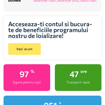
Etichete
balansoar copii
,
balansoar plus
,
cadou copii
Acceseaza-ti contul si bucura-
te de beneficiile programului
nostru de loializare!
Vezi acum
100
48
%
ore
Sigure pentru copii
Transport rapid
+