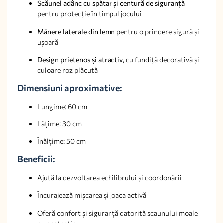
Scăunel adânc cu spătar și centură de siguranță
pentru protecție în timpul jocului
Mânere laterale din lemn
pentru o prindere sigură și
ușoară
Design prietenos și atractiv
, cu fundiță decorativă și
culoare roz plăcută
Dimensiuni aproximative:
Lungime: 60 cm
Lățime: 30 cm
Înălțime: 50 cm
Beneficii:
Ajută la dezvoltarea echilibrului și coordonării
Încurajează mișcarea și joaca activă
Oferă confort și siguranță datorită scaunului moale