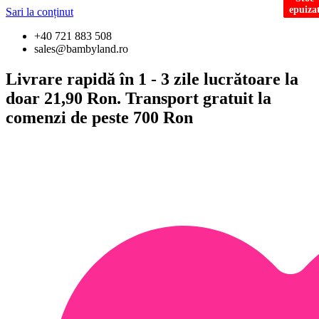
epuiza
epuiza
epuiza
Sari la conținut
+40 721 883 508
sales@bambyland.ro
Livrare rapidă în 1 - 3 zile lucrătoare la
doar 21,90 Ron. Transport gratuit la
comenzi de peste 700 Ron