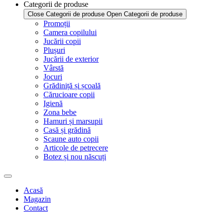
Categorii de produse
Close Categorii de produse
Open Categorii de produse
Promoții
Camera copilului
Jucării copii
Plușuri
Jucării de exterior
Vârstă
Jocuri
Grădiniță și școală
Cărucioare copii
Igienă
Zona bebe
Hamuri și marsupii
Casă și grădină
Scaune auto copii
Articole de petrecere
Botez și nou născuți
Acasă
Magazin
Contact