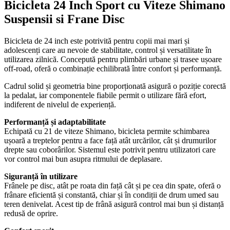
Bicicleta 24 Inch Sport cu Viteze Shimano
Suspensii si Frane Disc
Bicicleta de 24 inch este potrivită pentru copii mai mari și
adolescenți care au nevoie de stabilitate, control și versatilitate în
utilizarea zilnică. Concepută pentru plimbări urbane și trasee ușoare
off-road, oferă o combinație echilibrată între confort și performanță.
Cadrul solid și geometria bine proporționată asigură o poziție corectă
la pedalat, iar componentele fiabile permit o utilizare fără efort,
indiferent de nivelul de experiență.
Performanță și adaptabilitate
Echipată cu 21 de viteze Shimano, bicicleta permite schimbarea
ușoară a treptelor pentru a face față atât urcărilor, cât și drumurilor
drepte sau coborârilor. Sistemul este potrivit pentru utilizatori care
vor control mai bun asupra ritmului de deplasare.
Siguranță în utilizare
Frânele pe disc, atât pe roata din față cât și pe cea din spate, oferă o
frânare eficientă și constantă, chiar și în condiții de drum umed sau
teren denivelat. Acest tip de frână asigură control mai bun și distanță
redusă de oprire.