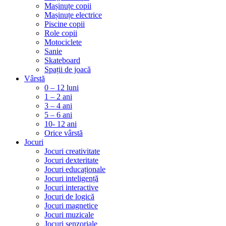
Mașinuțe copii
Mașinuțe electrice
Piscine copii
Role copii
Motociclete
Sanie
Skateboard
Spații de joacă
Vârstă
0 – 12 luni
1 – 2 ani
3 – 4 ani
5 – 6 ani
10- 12 ani
Orice vârstă
Jocuri
Jocuri creativitate
Jocuri dexteritate
Jocuri educaționale
Jocuri inteligență
Jocuri interactive
Jocuri de logică
Jocuri magnetice
Jocuri muzicale
Jocuri senzoriale