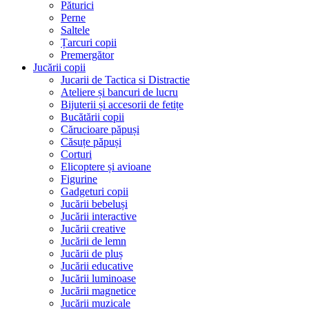
Păturici
Perne
Saltele
Țarcuri copii
Premergător
Jucării copii
Jucarii de Tactica si Distractie
Ateliere și bancuri de lucru
Bijuterii și accesorii de fetițe
Bucătării copii
Cărucioare păpuși
Căsuțe păpuși
Corturi
Elicoptere și avioane
Figurine
Gadgeturi copii
Jucării bebeluși
Jucării interactive
Jucării creative
Jucării de lemn
Jucării de pluș
Jucării educative
Jucării luminoase
Jucării magnetice
Jucării muzicale