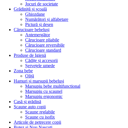
Jocuri de societate
Grădiniță și școală
Ghiozdane
Numărători și alfabetare
Pictură și desen
Cărucioare bebeluși
Antemergător
Cărucioare pliabile
Cărucioare reversibile
Cărucioare standard
Produse de Igienă
Cădițe și accesorii
Șervețele umede
Zona bebe
Oliță
Hamuri și marsupii bebeluși
Marsupiu bebe multifunctional
Marsupiu cu scaunel
Marsupiu ergonomic
Casă și grădină
Scaune auto copii
Scaune reglabile
Scaune cu isofix
Articole de petrecere copii
Botez si Nou Nascuti