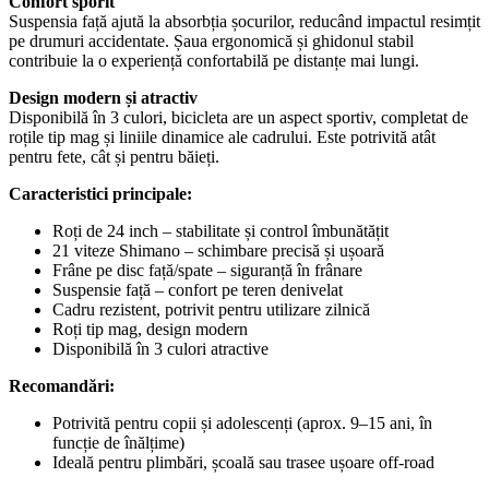
Confort sporit
Suspensia față ajută la absorbția șocurilor, reducând impactul resimțit
pe drumuri accidentate. Șaua ergonomică și ghidonul stabil
contribuie la o experiență confortabilă pe distanțe mai lungi.
Design modern și atractiv
Disponibilă în 3 culori, bicicleta are un aspect sportiv, completat de
roțile tip mag și liniile dinamice ale cadrului. Este potrivită atât
pentru fete, cât și pentru băieți.
Caracteristici principale:
Roți de 24 inch – stabilitate și control îmbunătățit
21 viteze Shimano – schimbare precisă și ușoară
Frâne pe disc față/spate – siguranță în frânare
Suspensie față – confort pe teren denivelat
Cadru rezistent, potrivit pentru utilizare zilnică
Roți tip mag, design modern
Disponibilă în 3 culori atractive
Recomandări:
Potrivită pentru copii și adolescenți (aprox. 9–15 ani, în
funcție de înălțime)
Ideală pentru plimbări, școală sau trasee ușoare off-road