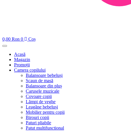
0,00
Ron
0
Coș
Acasă
Magazin
Promoții
Camera copilului
Balansoare bebeluși
Scaun de masă
Balansoare din pluș
Carusele muzicale
Covoare copii
Lămpi de veghe
Leagăne bebeluși
Mobilier pentru copii
Birouri copii
Paturi pliabile
Patut multifunctional