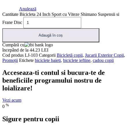
Anulează
Cantitate Bicicleta 24 Inch Sport cu Viteze Shimano Suspensii si
Frane Disc
Adaugă în coș
Cumpără cu
începând de la 44.23 LEI
Cod produs
LJ-103
Categorii
Bicicletă copii
,
Jucarii Exterior Copii
,
Promoții
Etichete
biciclete baieti
,
biciclete ieftine
,
cadou copii
Acceseaza-ti contul si bucura-te de
beneficiile programului nostru de
loializare!
Vezi acum
%
0
Sigure pentru copii