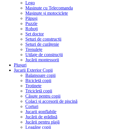
Lego
Masinute cu Telecomanda
Mașinuțe și motociclete
Păpuși
Puzzle
Roboți
Set doctor
Seturi de construcții
Seturi de curățenie
Trenulețe
Utilaje de construcții
Jucării montessorii
Plușuri
Jucarii Exterior Copii
Balansoare copii
Bicicletă copii
Trotinete
Tricicletă copii
Căsuțe pentru copii
Colaci și accesorii de piscină
Corturi
Jucarii gonflabile
Jucării de grădină
Jucării pentru plajă
Leagăne copii