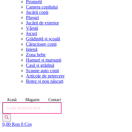
Promoții
Camera copilului
Jucării copii
Plușuri
Jucării de exterior
Vârstă
Jocuri
Grădiniță și școală
Cărucioare copii
Igienă
Zona bebe
Hamuri și marsupii
Casă și grădină
Scaune auto copii
Articole de petrecere
Botez și nou născuți
Acasă
Magazin
Contact
Products
search
0,00
Ron
0
Coș