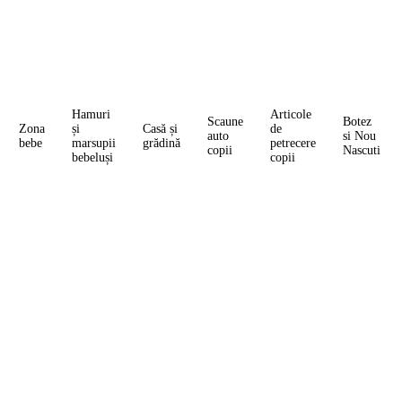
Hamuri
Articole
Scaune
Botez
Zona
și
Casă și
de
auto
si Nou
bebe
marsupii
grădină
petrecere
copii
Nascuti
bebeluși
copii