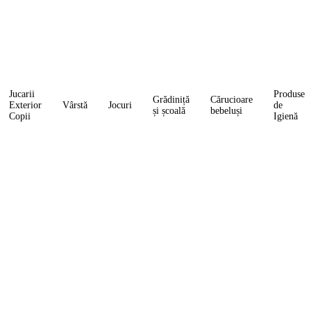
Jucarii
Produse
Grădiniță
Cărucioare
Exterior
Vârstă
Jocuri
de
și școală
bebeluși
Copii
Igienă