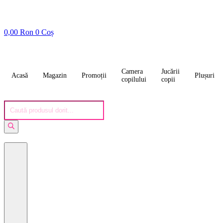
0,00
Ron
0
Coș
Camera
Jucării
Acasă
Magazin
Promoții
Plușuri
copilului
copii
Products
search