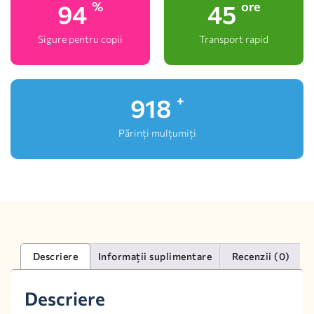
100
48
%
ore
Sigure pentru copii
Transport rapid
1,000
+
Părinți mulțumiți
Descriere
Informații suplimentare
Recenzii (0)
Descriere