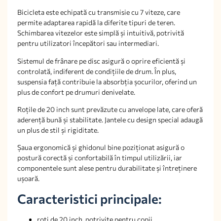
Bicicleta este echipată cu transmisie cu 7 viteze, care
permite adaptarea rapidă la diferite tipuri de teren.
Schimbarea vitezelor este simplă și intuitivă, potrivită
pentru utilizatori începători sau intermediari.
Sistemul de frânare pe disc asigură o oprire eficientă și
controlată, indiferent de condițiile de drum. În plus,
suspensia față contribuie la absorbția șocurilor, oferind un
plus de confort pe drumuri denivelate.
Roțile de 20 inch sunt prevăzute cu anvelope late, care oferă
aderență bună și stabilitate. Jantele cu design special adaugă
un plus de stil și rigiditate.
Șaua ergonomică și ghidonul bine poziționat asigură o
postură corectă și confortabilă în timpul utilizării, iar
componentele sunt alese pentru durabilitate și întreținere
ușoară.
Caracteristici principale:
roți de 20 inch, potrivite pentru copii