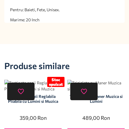
Pentru: Baieti, Fete, Unisex.
Marime: 20 Inch
Produse similare
Stoc
epuizat
Trotineta copii Reglabila
Tricicleta cu Maner Muzica si
Pliabila cu Lumini si Muzica
Lumini
359,00
Ron
489,00
Ron