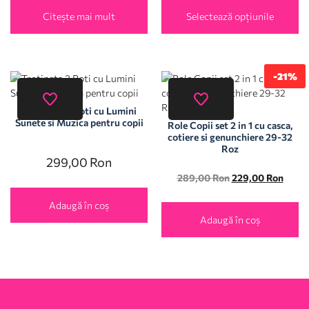
Citește mai mult
Selectează opțiunile
-21%
Trotineta 3 Roti cu Lumini
Sunete si Muzica pentru copii
Role Copii set 2 in 1 cu casca,
cotiere si genunchiere 29-32
Roz
299,00
Ron
289,00
Ron
229,00
Ron
Adaugă în coș
Adaugă în coș