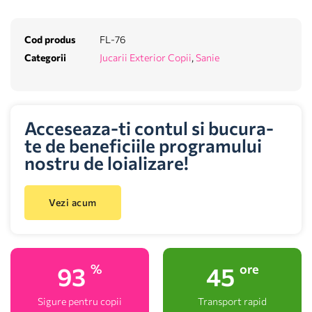
Cod produs
FL-76
Categorii
Jucarii Exterior Copii
,
Sanie
Acceseaza-ti contul si bucura-
te de beneficiile programului
nostru de loializare!
Vezi acum
100
48
%
ore
Sigure pentru copii
Transport rapid