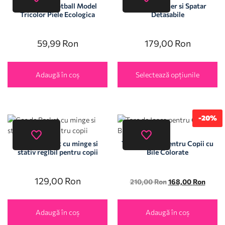
Minge de Football Model
Sanie cu Maner si Spatar
Tricolor Piele Ecologica
Detasabile
59,99
Ron
179,00
Ron
Adaugă în coș
Selectează opțiunile
-20%
Cos de Basket cu minge si
Tarc de Joaca pentru Copii cu
stativ reglbil pentru copii
Bile Colorate
129,00
Ron
210,00
Ron
168,00
Ron
Adaugă în coș
Adaugă în coș