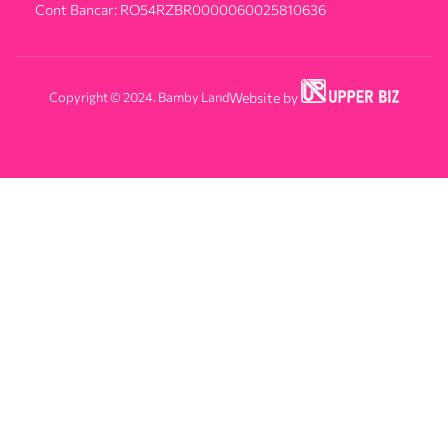
Cont Bancar: RO54RZBR0000060025810636
Copyright © 2024. Bamby Land
Website by