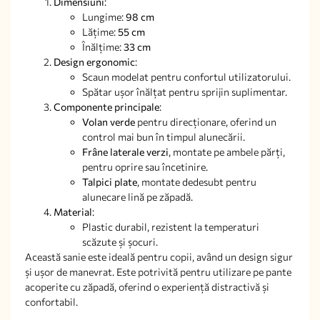
Dimensiuni
:
Lungime:
98 cm
Lățime:
55 cm
Înălțime:
33 cm
Design ergonomic
:
Scaun modelat pentru confortul utilizatorului.
Spătar ușor înălțat pentru sprijin suplimentar.
Componente principale
:
Volan verde
pentru direcționare, oferind un
control mai bun în timpul alunecării.
Frâne laterale verzi
, montate pe ambele părți,
pentru oprire sau încetinire.
Talpici plate
, montate dedesubt pentru
alunecare lină pe zăpadă.
Material
:
Plastic durabil, rezistent la temperaturi
scăzute și șocuri.
Această sanie este ideală pentru copii, având un design sigur
și ușor de manevrat. Este potrivită pentru utilizare pe pante
acoperite cu zăpadă, oferind o experiență distractivă și
confortabil.