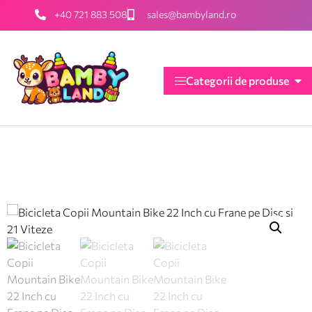
+40 721 883 508
sales@bambyland.ro
Categorii de produse