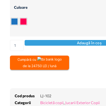
Culoare
Adaugă în coș
Cumpără cu
de la 247.50 LEI / lună
Cod produs
LJ-102
Categorii
Bicicletă copii
,
Jucarii Exterior Copii