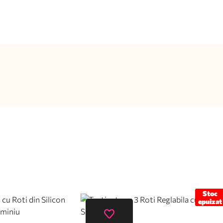
Stoc
epuizat