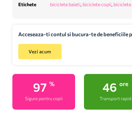
Etichete
biciclete baieti
,
biciclete copii
,
biciclete
Acceseaza-ti contul si bucura-te de beneficiile 
Vezi acum
100
48
%
ore
Sigure pentru copii
Transport rapid