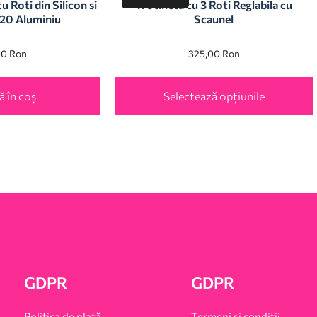
 Roti din Silicon si
Trotineta cu 3 Roti Reglabila cu
20 Aluminiu
Scaunel
00
Ron
325,00
Ron
 în coș
Selectează opțiunile
GDPR
GDPR
Politica de plată
Termeni și condiții