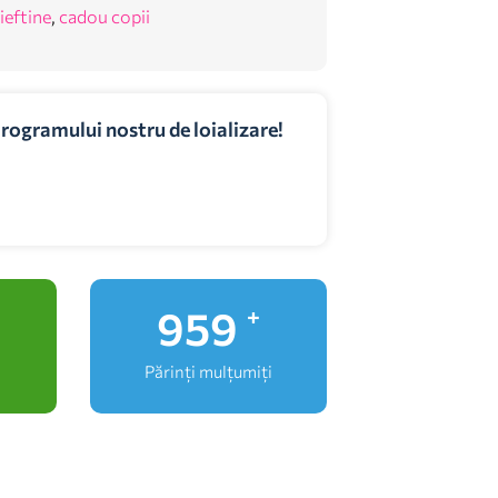
 ieftine
,
cadou copii
programului nostru de loializare!
1,000
+
Părinți mulțumiți