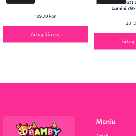
Skateboard Flott cu
Lumini 79×
139,00
Ron
281,
Adaugă în coș
Adaugă
Meniu
Acasă