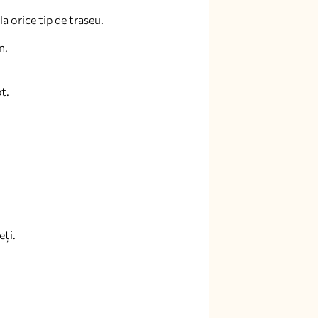
a orice tip de traseu.
n.
t.
eți.