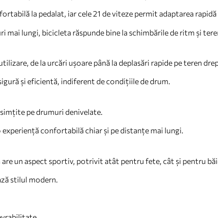
rtabilă la pedalat, iar cele 21 de viteze permit adaptarea rapidă l
i mai lungi, bicicleta răspunde bine la schimbările de ritm și tere
tilizare, de la urcări ușoare până la deplasări rapide pe teren drep
sigură și eficientă, indiferent de condițiile de drum.
resimțite pe drumuri denivelate.
experiență confortabilă chiar și pe distanțe mai lungi.
 are un aspect sportiv, potrivit atât pentru fete, cât și pentru băi
ază stilul modern.
evrabilitate