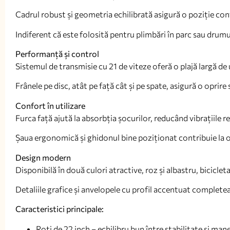
Cadrul robust și geometria echilibrată asigură o poziție confo
Indiferent că este folosită pentru plimbări în parc sau drumur
Performanță și control
Sistemul de transmisie cu 21 de viteze oferă o plajă largă de u
Frânele pe disc, atât pe față cât și pe spate, asigură o oprire 
Confort în utilizare
Furca față ajută la absorbția șocurilor, reducând vibrațiile 
Șaua ergonomică și ghidonul bine poziționat contribuie la o 
Design modern
Disponibilă în două culori atractive, roz și albastru, bicicleta
Detaliile grafice și anvelopele cu profil accentuat complete
Caracteristici principale:
Roți de 22 inch – echilibru bun între stabilitate și man