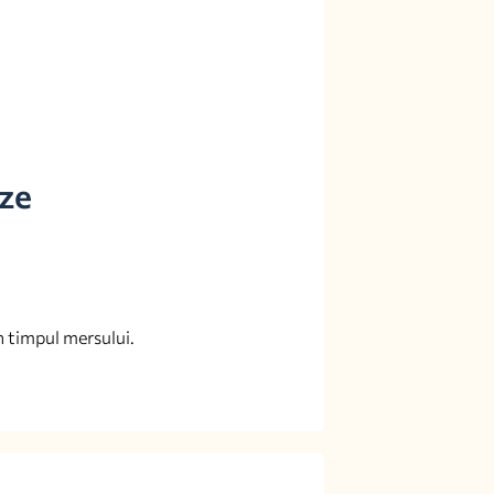
eze
în timpul mersului.