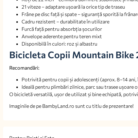
21 viteze – adaptare ușoară la orice tip de traseu
Frâne pe disc față și spate – siguranță sporită la frânar
Cadru rezistent – durabilitate în utilizare
Furcă față pentru absorbția șocurilor
Anvelope aderente pentru teren mixt
Disponibilă în culori: roz și albastru
Bicicleta Copii Mountain Bike 2
Recomandări:
Potrivită pentru copii și adolescenți (aprox. 8–14 ani, 
Ideală pentru plimbări zilnice, parc sau trasee ușoare 
O bicicletă versatilă, ușor de utilizat și bine echipată, potri
Imaginile de pe BambyLand.ro sunt cu titlu de prezentare!
Pentru: Baieti si Fete