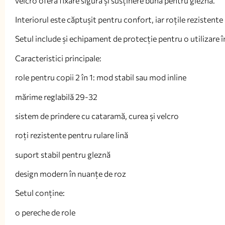
velcro oferă fixare sigură și susținere bună pentru gleznă.
Interiorul este căptușit pentru confort, iar roțile rezistente 
Setul include și echipament de protecție pentru o utilizare î
Caracteristici principale:
role pentru copii 2 în 1: mod stabil sau mod inline
mărime reglabilă 29-32
sistem de prindere cu cataramă, curea și velcro
roți rezistente pentru rulare lină
suport stabil pentru gleznă
design modern în nuanțe de roz
Setul conține:
o pereche de role