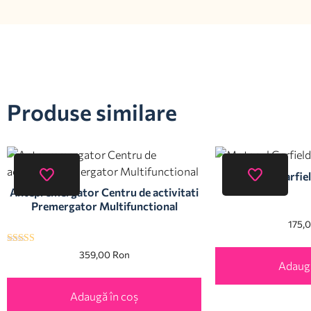
Produse similare
Motanul Garfiel
Antepremergator Centru de activitati
Premergator Multifunctional
175,
Evaluat la
359,00
Ron
5.00
Adaugă
din 5
Adaugă în coș