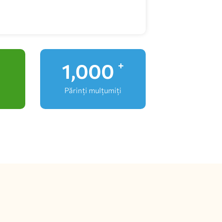
1,000
+
Părinți mulțumiți