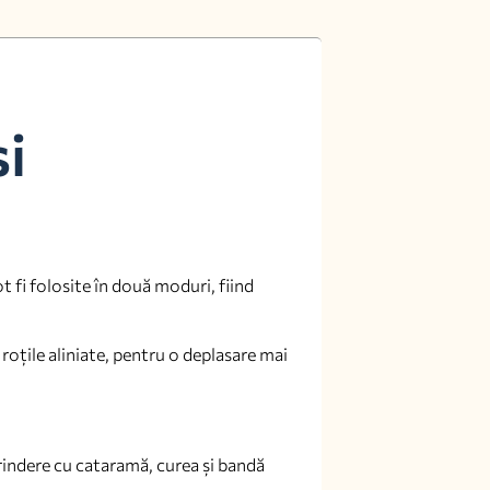
si
ot fi folosite în două moduri, fiind
 roțile aliniate, pentru o deplasare mai
prindere cu cataramă, curea și bandă