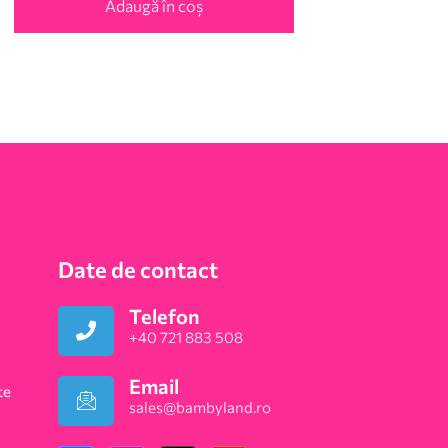
Adaugă în coș
Date de contact
Telefon
+40 721 883 508
Email
te
sales@bambyland.ro​