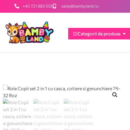
+40 721 883 508
sales@bambyland.ro
Categorii de produse