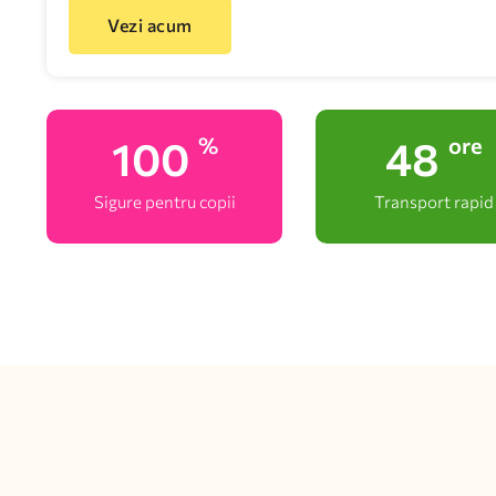
Vezi acum
100
48
%
ore
Sigure pentru copii
Transport rapid