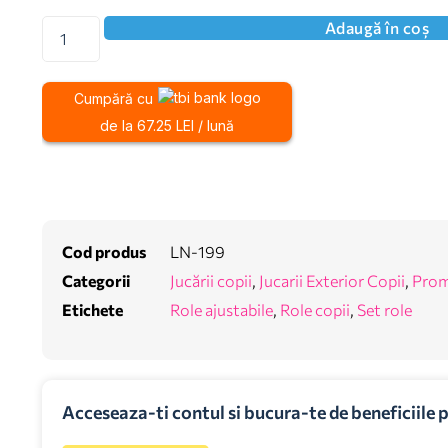
Adaugă în coș
Cumpără cu
de la 67.25 LEI / lună
Cod produs
LN-199
Categorii
Jucării copii
,
Jucarii Exterior Copii
,
Prom
Etichete
Role ajustabile
,
Role copii
,
Set role
Acceseaza-ti contul si bucura-te de beneficiile 