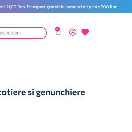
 doar 21,90 Ron. Transport gratuit la comenzi de peste 700 Ron
0
 cotiere si genunchiere