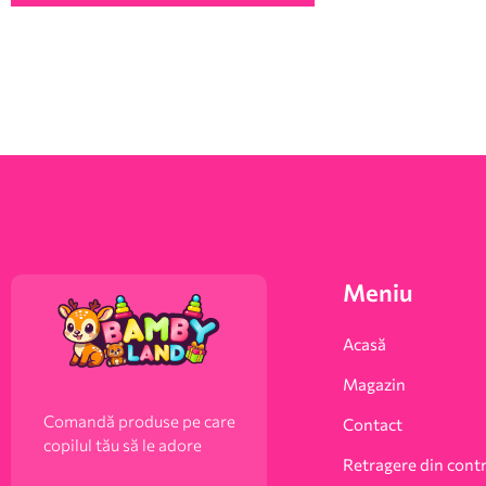
Meniu
Acasă
Magazin
Comandă produse pe care
Contact
copilul tău să le adore
Retragere din cont