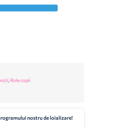
oții
,
Role copii
programului nostru de loializare!