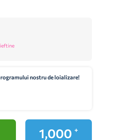
 ieftine
programului nostru de loializare!
1,000
+