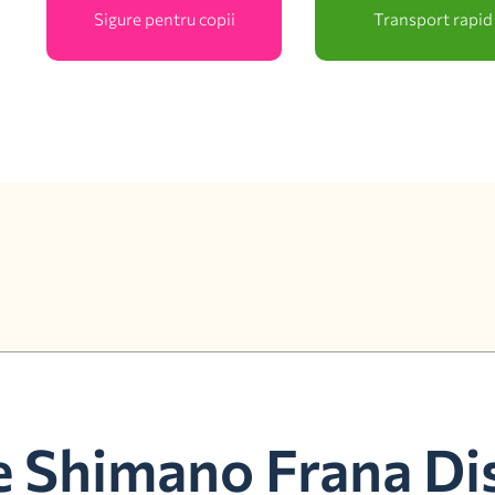
Sigure pentru copii
Transport rapid
e Shimano Frana Dis