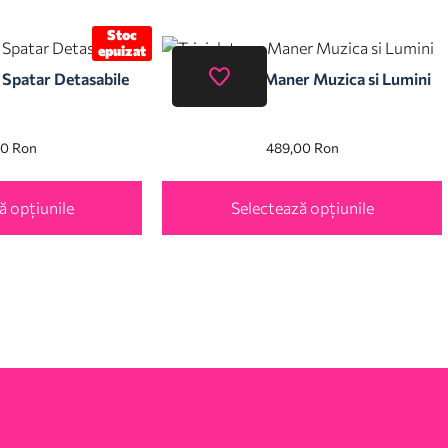
Stoc
epuizat
 Spatar Detasabile
Tricicleta cu Maner Muzica si Lumini
00
Ron
489,00
Ron
ă opțiunile
Selectează opțiunile