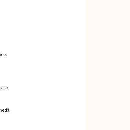
ice.
tate.
umedă.