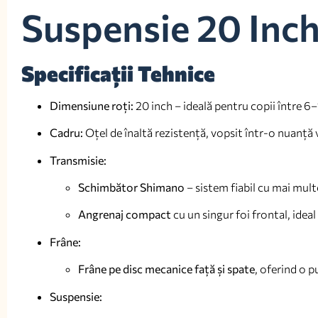
Suspensie 20 Inc
Specificații Tehnice
Dimensiune roți:
20 inch – ideală pentru copii între 6
Cadru:
Oțel de înaltă rezistență, vopsit într-o nuanță 
Transmisie:
Schimbător Shimano
– sistem fiabil cu mai mult
Angrenaj compact
cu un singur foi frontal, idea
Frâne:
Frâne pe disc mecanice față și spate
, oferind o p
Suspensie: