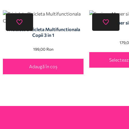
Sanie cu Maner si
Tricicleta Bicicleta Multifunctionala
Copii 3 in 1
179,
199,00
Ron
Selecteaz
Adaugă în coș