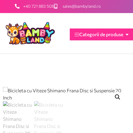
+40 721 883 508
sales@bambyland.ro
Categorii de produse