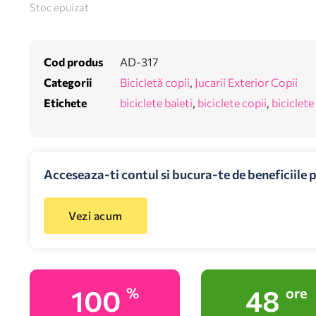
Stoc epuizat
Cod produs
AD-317
Categorii
Bicicletă copii
,
Jucarii Exterior Copii
Etichete
biciclete baieti
,
biciclete copii
,
biciclete
Acceseaza-ti contul si bucura-te de beneficiile 
Vezi acum
100
48
%
ore