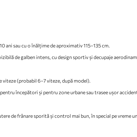
h
–10 ani sau cu o înălțime de aproximativ 115–135 cm.
vizibilă de galben intens, cu design sportiv și decupaje aerodinam
e viteze (probabil 6–7 viteze, după model).
l pentru începători și pentru zone urbane sau trasee ușor acciden
utere de frânare sporită și control mai bun, în special pe vreme 