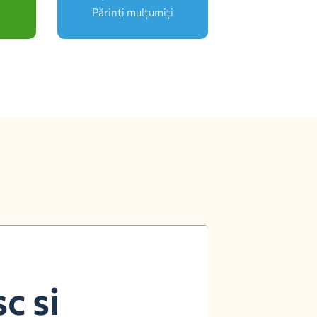
Părinți mulțumiți
c si