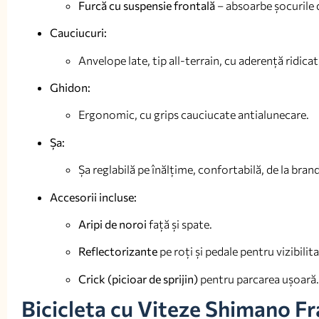
Furcă cu suspensie frontală
– absoarbe șocurile d
Cauciucuri:
Anvelope late, tip all-terrain, cu aderență ridica
Ghidon:
Ergonomic, cu grips cauciucate antialunecare.
Șa:
Șa reglabilă pe înălțime, confortabilă, de la bran
Accesorii incluse:
Aripi de noroi
față și spate.
Reflectorizante
pe roți și pedale pentru vizibilit
Crick (picioar de sprijin)
pentru parcarea ușoară.
Bicicleta cu Viteze Shimano Fr