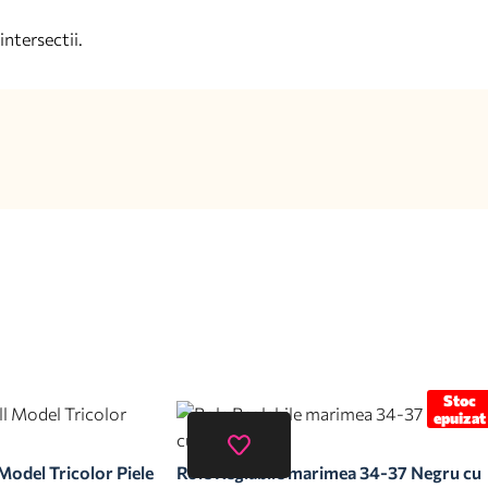
intersectii.
Stoc
epuizat
Model Tricolor Piele
Role Reglabile marimea 34-37 Negru cu