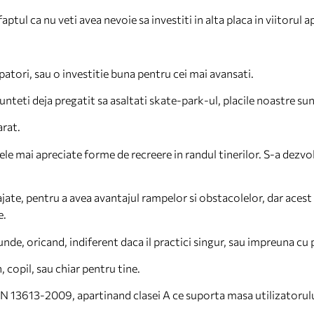
ptul ca nu veti avea nevoie sa investiti in alta placa in viitorul a
atori, sau o investitie buna pentru cei mai avansati.
 sunteti deja pregatit sa asaltati skate-park-ul, placile noastre su
arat.
ele mai apreciate forme de recreere in randul tinerilor. S-a dezvo
ajate, pentru a avea avantajul rampelor si obstacolelor, dar acest
e.
unde, oricand, indiferent daca il practici singur, sau impreuna cu p
 copil, sau chiar pentru tine.
EN 13613-2009, apartinand clasei A ce suporta masa utilizatoru