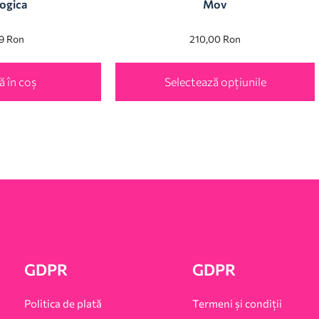
ogica
Mov
99
Ron
210,00
Ron
 în coș
Selectează opțiunile
GDPR
GDPR
Politica de plată
Termeni și condiții