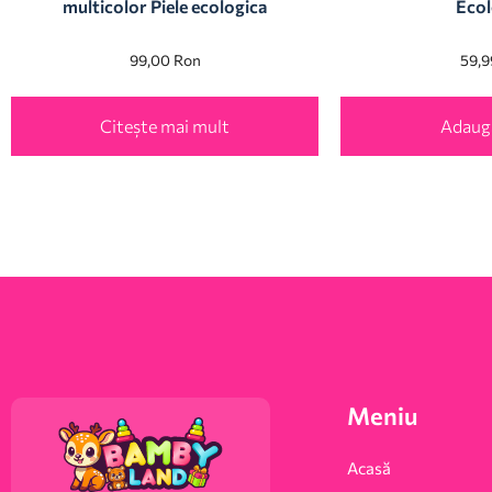
multicolor Piele ecologica
Ecol
99,00
Ron
59,
Citește mai mult
Adaugă
Meniu
Acasă