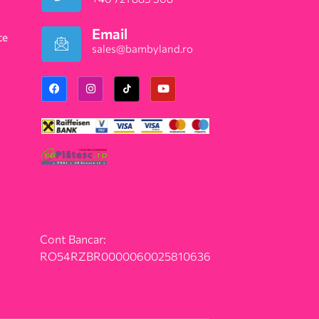
Email
te
sales@bambyland.ro​
Cont Bancar:
RO54RZBR0000060025810636