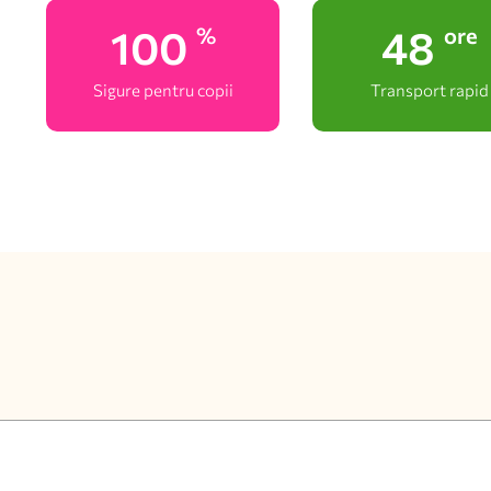
100
48
%
ore
Sigure pentru copii
Transport rapid