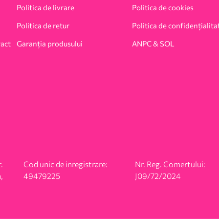
Politica de livrare
Politica de cookies
Politica de retur
Politica de confidențialita
ract
Garanția produsului
ANPC & SOL
.
Cod unic de inregistrare:
Nr. Reg. Comertului:
,
49479225
J09/72/2024