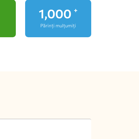
1,000
+
Părinți mulțumiți