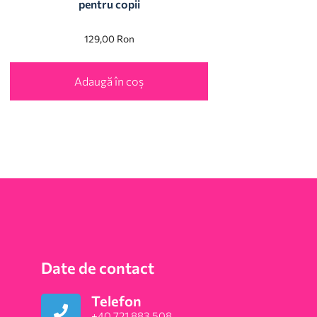
pentru copii
129,00
Ron
Adaugă în coș
Date de contact
Telefon
+40 721 883 508