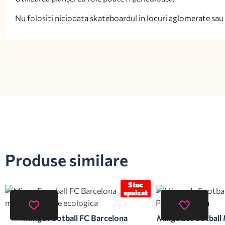
Nu folositi niciodata skateboardul in locuri aglomerate sau 
Produse similare
Stoc
epuizat
Minge Football FC Barcelona
Minge de Football 