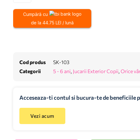
Cumpără cu
de la 44.75 LEI / lună
Cod produs
SK-103
Categorii
5 - 6 ani
,
Jucarii Exterior Copii
,
Orice vâ
Acceseaza-ti contul si bucura-te de beneficiile 
Vezi acum