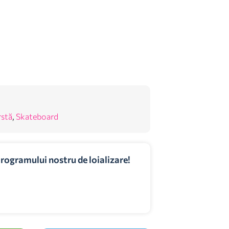
rstă
,
Skateboard
programului nostru de loializare!