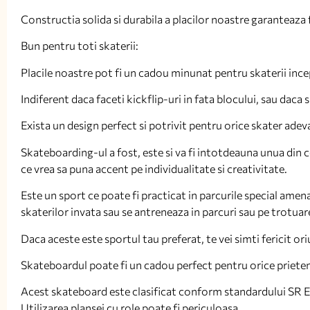
Constructia solida si durabila a placilor noastre garanteaza fa
Bun pentru toti skaterii:
Placile noastre pot fi un cadou minunat pentru skaterii incep
Indiferent daca faceti kickflip-uri in fata blocului, sau daca
Exista un design perfect si potrivit pentru orice skater adev
Skateboarding-ul a fost, este si va fi intotdeauna unua din c
ce vrea sa puna accent pe individualitate si creativitate.
Este un sport ce poate fi practicat in parcurile special amen
skaterilor invata sau se antreneaza in parcuri sau pe trotuar
Daca aceste este sportul tau preferat, te vei simti fericit ori
Skateboardul poate fi un cadou perfect pentru orice prieten,
Acest skateboard este clasificat conform standardului SR 
Utilizarea planşei cu role poate fi periculoasa.