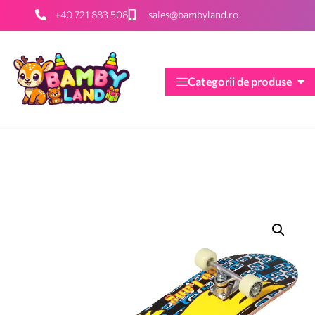
+40 721 883 508
sales@bambyland.ro
Categorii de produse