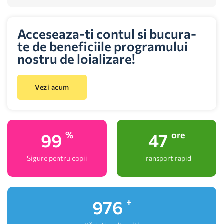
Acceseaza-ti contul si bucura-
te de beneficiile programului
nostru de loializare!
Vezi acum
100
48
%
ore
Sigure pentru copii
Transport rapid
1,000
+