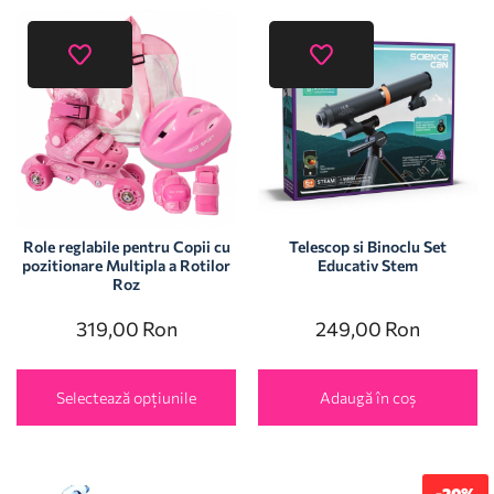
Role reglabile pentru Copii cu
Telescop si Binoclu Set
pozitionare Multipla a Rotilor
Educativ Stem
Roz
319,00
Ron
249,00
Ron
Selectează opțiunile
Adaugă în coș
-20%