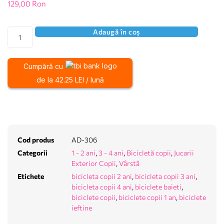
129,00
Ron
Adaugă în coș
Cumpără cu
de la 42.25 LEI / lună
Cod produs
AD-306
Categorii
1 - 2 ani
,
3 - 4 ani
,
Bicicletă copii
,
Jucarii
Exterior Copii
,
Vârstă
Etichete
bicicleta copii 2 ani
,
bicicleta copii 3 ani
,
bicicleta copii 4 ani
,
biciclete baieti
,
biciclete copii
,
biciclete copii 1 an
,
biciclete
ieftine