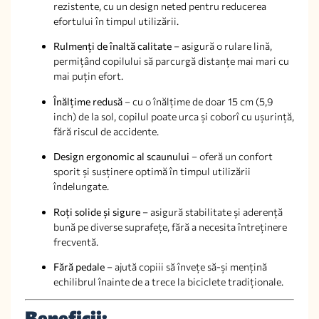
rezistente, cu un design neted pentru reducerea
efortului în timpul utilizării.
Rulmenți de înaltă calitate
– asigură o rulare lină,
permițând copilului să parcurgă distanțe mai mari cu
mai puțin efort.
Înălțime redusă
– cu o înălțime de doar 15 cm (5,9
inch) de la sol, copilul poate urca și coborî cu ușurință,
fără riscul de accidente.
Design ergonomic al scaunului
– oferă un confort
sporit și susținere optimă în timpul utilizării
îndelungate.
Roți solide și sigure
– asigură stabilitate și aderență
bună pe diverse suprafețe, fără a necesita întreținere
frecventă.
Fără pedale
– ajută copiii să învețe să-și mențină
echilibrul înainte de a trece la biciclete tradiționale.
Beneficii: