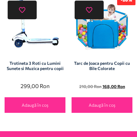
Trotineta 3 Roti cu Lumini
Tarc de Joaca pentru Copii cu
Sunete si Muzica pentru copii
Bile Colorate
299,00
Ron
210,00
Ron
168,00
Ron
Adaugă în coș
Adaugă în coș