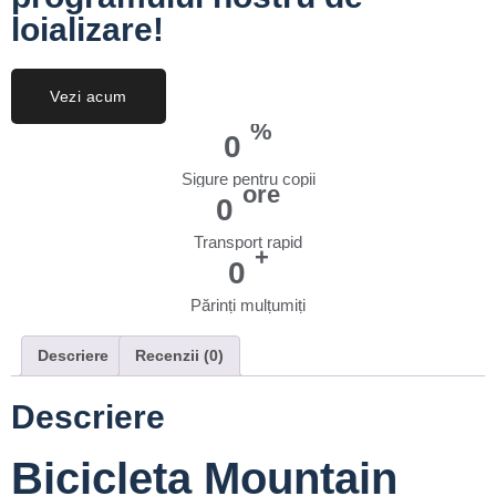
loializare!
Vezi acum
%
0
Sigure pentru copii
ore
0
Transport rapid
+
0
Părinți mulțumiți
Descriere
Recenzii (0)
Descriere
Bicicleta Mountain