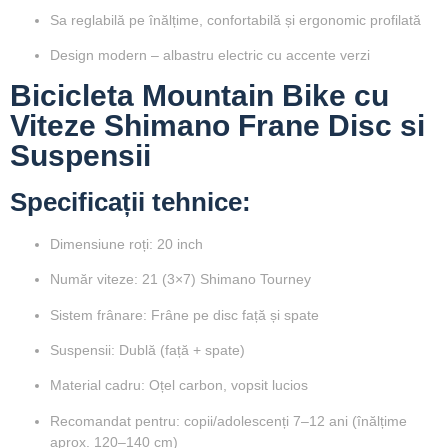
Sa reglabilă pe înălțime
, confortabilă și ergonomic profilată
Design modern – albastru electric cu accente verzi
Bicicleta Mountain Bike cu
Viteze Shimano Frane Disc si
Suspensii
Specificații tehnice:
Dimensiune roți:
20 inch
Număr viteze:
21 (3×7) Shimano Tourney
Sistem frânare:
Frâne pe disc față și spate
Suspensii:
Dublă (față + spate)
Material cadru:
Oțel carbon, vopsit lucios
Recomandat pentru:
copii/adolescenți 7–12 ani (înălțime
aprox. 120–140 cm)