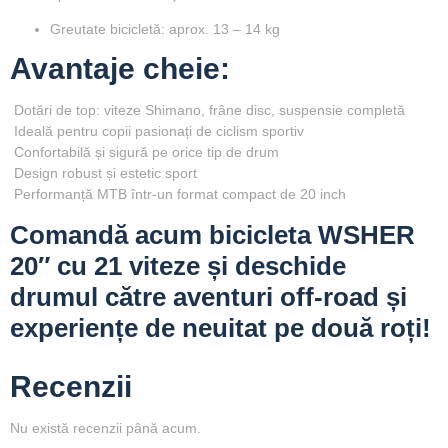
Greutate bicicletă:
aprox. 13 – 14 kg
Avantaje cheie:
Dotări de top: viteze Shimano, frâne disc, suspensie completă
Ideală pentru copii pasionați de ciclism sportiv
Confortabilă și sigură pe orice tip de drum
Design robust și estetic sport
Performanță MTB într-un format compact de 20 inch
Comandă acum bicicleta WSHER
20″ cu 21 viteze și deschide
drumul către aventuri off-road și
experiențe de neuitat pe două roți!
Recenzii
Nu există recenzii până acum.