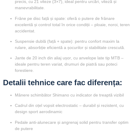
precis, cu 21 viteze (3×7), ideal pentru urcări, viteză și
manevrabilitate.
Frâne pe disc față și spate
: oferă o putere de frânare
excelentă și control total în orice condiții – ploaie, noroi, teren
accidentat.
Suspensie dublă
(față + spate): pentru confort maxim la
rulare, absorbție eficientă a șocurilor și stabilitate crescută.
Jante de 20 inch din aliaj ușor
, cu anvelope late tip MTB –
ideale pentru teren variat, drumuri de piatră sau poteci
forestiere.
Detalii tehnice care fac diferența:
Mânere schimbător Shimano
cu indicator de treaptă vizibil
Cadrul din oțel vopsit electrostatic
– durabil și rezistent, cu
design sport aerodinamic
Pedale anti-alunecare
și angrenaj solid pentru transfer optim
de putere