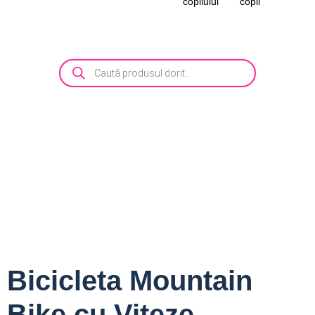
copilului
copii
Bicicleta Mountain
Bike cu Viteze