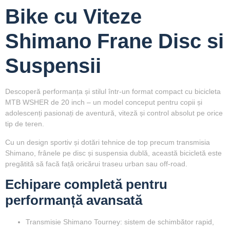
Bike cu Viteze
Shimano Frane Disc si
Suspensii
Descoperă performanța și stilul într-un format compact cu bicicleta
MTB WSHER de 20 inch – un model conceput pentru copii și
adolescenți pasionați de aventură, viteză și control absolut pe orice
tip de teren.
Cu un design sportiv și dotări tehnice de top precum transmisia
Shimano, frânele pe disc și suspensia dublă, această bicicletă este
pregătită să facă față oricărui traseu urban sau off-road.
Echipare completă pentru
performanță avansată
Transmisie Shimano Tourney
: sistem de schimbător rapid,