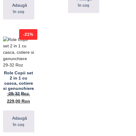
Adaugă
în coș
în coș
-21%
Role Copii set
2 in 1 cu
casca, cotiere
si genunchiere
29-32 Roz
289,00
Ron
229,00
Ron
Adaugă
în coș