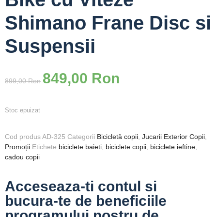
Shimano Frane Disc si
Suspensii
849,00
Ron
899,00
Ron
Stoc epuizat
Cod produs
AD-325
Categorii
Bicicletă copii
,
Jucarii Exterior Copii
,
Promoții
Etichete
biciclete baieti
,
biciclete copii
,
biciclete ieftine
,
cadou copii
Acceseaza-ti contul si
bucura-te de beneficiile
programului nostru de