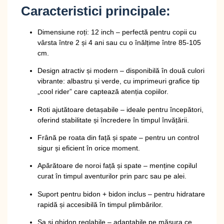
Caracteristici principale:
Dimensiune roți: 12 inch
– perfectă pentru copii cu
vârsta între 2 și 4 ani sau cu o înălțime între 85-105
cm.
Design atractiv și modern
– disponibilă în două culori
vibrante: albastru și verde, cu imprimeuri grafice tip
„cool rider” care captează atenția copiilor.
Roti ajutătoare detașabile
– ideale pentru începători,
oferind stabilitate și încredere în timpul învățării.
Frână pe roata din față și spate
– pentru un control
sigur și eficient în orice moment.
Apărătoare de noroi față și spate
– menține copilul
curat în timpul aventurilor prin parc sau pe alei.
Suport pentru bidon + bidon inclus
– pentru hidratare
rapidă și accesibilă în timpul plimbărilor.
Șa și ghidon reglabile
– adaptabile pe măsura ce