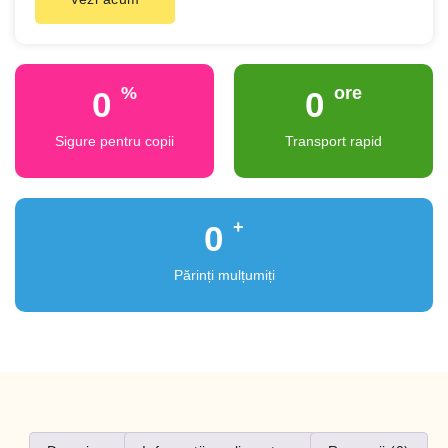
%
ore
0
0
Sigure pentru copii
Transport rapid
+
0
Părinți mulțumiți