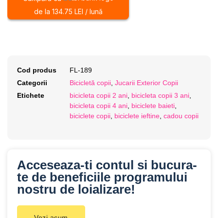
de la 134.75 LEI / lună
Cod produs
FL-189
Categorii
Bicicletă copii
,
Jucarii Exterior Copii
Etichete
bicicleta copii 2 ani
,
bicicleta copii 3 ani
,
bicicleta copii 4 ani
,
biciclete baieti
,
biciclete copii
,
biciclete ieftine
,
cadou copii
Acceseaza-ti contul si bucura-
te de beneficiile programului
nostru de loializare!
Vezi acum